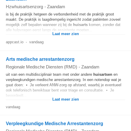
Hzwhuisartsenzorg
-
Zaandam
is bij de praktijk hetgeen de verbondenheid met de praktijk groot
maakt. De praktijk is laagdrempelig ingericht zodat patiënten zoveel
mogelijk zelf bepalen wanneer zij bij de
huisarts
komen, zonder dat
alle hulpvragen eerst langs de assistente moeten...
Laat meer zien
appcast.io
-
vandaag
Arts medische arrestantenzorg
Regionale Medische Diensten (RMD)
-
Zaandam
uit van een multidisciplinair team met onder andere
huisartsen
en
verpleegkundigen medische arrestantenzorg. In een notendop wat je
gaat doen: • Je verleent ANW-zorg op afstand, waarbij je eventueel
ook telefonisch bereikbaar bent voor triage en consultatie. • Je
beoordeelt...
Laat meer zien
vandaag
Verpleegkundige Medische Arrestantenzorg