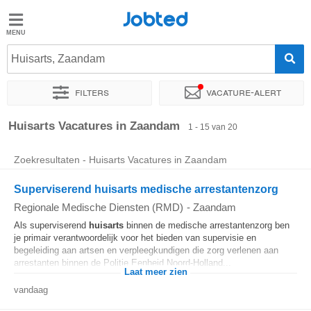
Jobted
Jobted
Vacatures
Huisarts, Zaandam
Filters
Vacature-alert
Salarissen
Sorteer op
Exacte locatie
Soort dienstverband
Werkuren
Huisarts Vacatures in Zaandam
1 - 15 van 20
Zoekresultaten - Huisarts Vacatures in Zaandam
Superviserend huisarts medische arrestantenzorg
Regionale Medische Diensten (RMD)
-
Zaandam
Als superviserend
huisarts
binnen de medische arrestantenzorg ben
je primair verantwoordelijk voor het bieden van supervisie en
begeleiding aan artsen en verpleegkundigen die zorg verlenen aan
arrestanten binnen de Politie Eenheid Noord-Holland...
Laat meer zien
vandaag