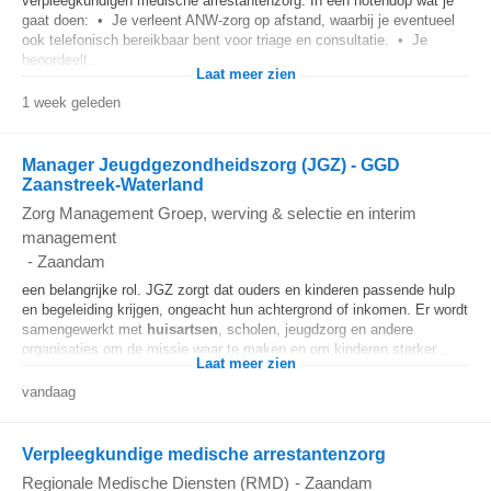
verpleegkundigen medische arrestantenzorg. In een notendop wat je
gaat doen: • Je verleent ANW-zorg op afstand, waarbij je eventueel
ook telefonisch bereikbaar bent voor triage en consultatie. • Je
beoordeelt...
Laat meer zien
1 week geleden
Manager Jeugdgezondheidszorg (JGZ) - GGD
Zaanstreek-Waterland
Zorg Management Groep, werving & selectie en interim
management
-
Zaandam
een belangrijke rol. JGZ zorgt dat ouders en kinderen passende hulp
en begeleiding krijgen, ongeacht hun achtergrond of inkomen. Er wordt
samengewerkt met
huisartsen
, scholen, jeugdzorg en andere
organisaties om de missie waar te maken en om kinderen sterker...
Laat meer zien
vandaag
Verpleegkundige medische arrestantenzorg
Regionale Medische Diensten (RMD)
-
Zaandam