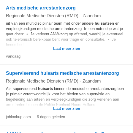
Arts medische arrestantenzorg
Regionale Medische Diensten (RMD)
-
Zaandam
uit van een multidisciplinair team met onder andere
huisartsen
en
verpleegkundigen medische arrestantenzorg. In een notendop wat je
gaat doen: • Je verleent ANW-zorg op afstand, waarbij je eventueel
ook telefonisch bereikbaar bent voor triage en consultatie. • Je
beoordeelt...
Laat meer zien
vandaag
Superviserend huisarts medische arrestantenzorg
Regionale Medische Diensten (RMD)
-
Zaandam
Als superviserend
huisarts
binnen de medische arrestantenzorg ben
je primair verantwoordelijk voor het bieden van supervisie en
begeleiding aan artsen en verpleegkundigen die zorg verlenen aan
arrestanten binnen de Politie Eenheid Noord-Holland...
Laat meer zien
joblookup.com
-
6 dagen geleden