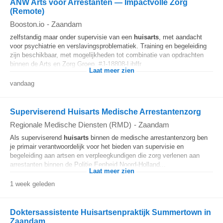
ANW Arts voor Arrestanten — Impactvolle Zorg
(Remote)
Booston.io
-
Zaandam
zelfstandig maar onder supervisie van een
huisarts
, met aandacht
voor psychiatrie en verslavingsproblematiek. Training en begeleiding
zijn beschikbaar, met mogelijkheden tot combinatie van opdrachten
binnen de Arts en Zorg Groep. #J-18808-Ljbffr
Laat meer zien
vandaag
Superviserend Huisarts Medische Arrestantenzorg
Regionale Medische Diensten (RMD)
-
Zaandam
Als superviserend
huisarts
binnen de medische arrestantenzorg ben
je primair verantwoordelijk voor het bieden van supervisie en
begeleiding aan artsen en verpleegkundigen die zorg verlenen aan
arrestanten binnen de Politie Eenheid Noord-Holland...
Laat meer zien
1 week geleden
Doktersassistente Huisartsenpraktijk Summertown in
Zaandam