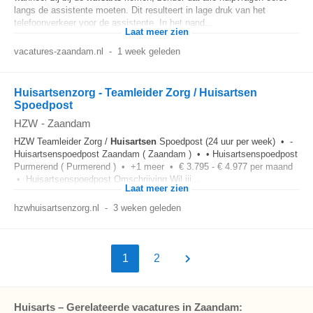
langs de assistente moeten. Dit resulteert in lage druk van het
telefoonverkeer voor de assistente. In het pand...
Laat meer zien
vacatures-zaandam.nl
-
1 week geleden
Huisartsenzorg - Teamleider Zorg / Huisartsen
Spoedpost
HZW
-
Zaandam
HZW Teamleider Zorg /
Huisartsen
Spoedpost (24 uur per week) • -
Huisartsenspoedpost Zaandam ( Zaandam ) • • Huisartsenspoedpost
Purmerend ( Purmerend ) • +1 meer • € 3.795 - € 4.977 per maand
• Huisartsenspoedpost Omschrijving Wil jij...
Laat meer zien
hzwhuisartsenzorg.nl
-
3 weken geleden
1
2
Huisarts – Gerelateerde vacatures in Zaandam: