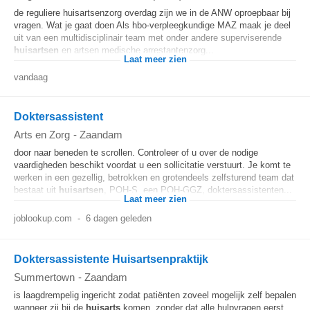
de reguliere huisartsenzorg overdag zijn we in de ANW oproepbaar bij
vragen. Wat je gaat doen Als hbo-verpleegkundige MAZ maak je deel
uit van een multidisciplinair team met onder andere superviserende
huisartsen
en artsen medische arrestantenzorg...
Laat meer zien
vandaag
Doktersassistent
Arts en Zorg
-
Zaandam
door naar beneden te scrollen. Controleer of u over de nodige
vaardigheden beschikt voordat u een sollicitatie verstuurt. Je komt te
werken in een gezellig, betrokken en grotendeels zelfsturend team dat
bestaat uit
huisartsen
, POH-S, een POH-GGZ, doktersassistenten...
Laat meer zien
joblookup.com
-
6 dagen geleden
Doktersassistente Huisartsenpraktijk
Summertown
-
Zaandam
is laagdrempelig ingericht zodat patiënten zoveel mogelijk zelf bepalen
wanneer zij bij de
huisarts
komen, zonder dat alle hulpvragen eerst