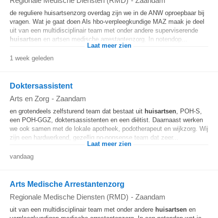
Regionale Medische Diensten (RMD)
-
Zaandam
de reguliere huisartsenzorg overdag zijn we in de ANW oproepbaar bij
vragen. Wat je gaat doen Als hbo-verpleegkundige MAZ maak je deel
uit van een multidisciplinair team met onder andere superviserende
huisartsen
en artsen medische arrestantenzorg. In notendop...
Laat meer zien
1 week geleden
Doktersassistent
Arts en Zorg
-
Zaandam
en grotendeels zelfsturend team dat bestaat uit
huisartsen
, POH-S,
een POH-GGZ, doktersassistenten en een diëtist. Daarnaast werken
we ook samen met de lokale apotheek, podotherapeut en wijkzorg. Wij
zijn een hardwerkend, gezellig no-nonsense team dat zeer...
Laat meer zien
vandaag
Arts Medische Arrestantenzorg
Regionale Medische Diensten (RMD)
-
Zaandam
uit van een multidisciplinair team met onder andere
huisartsen
en