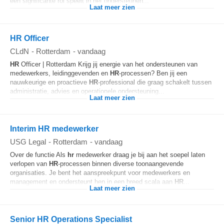
een significante rol speelt in het ondersteunen...
Laat meer zien
HR Officer
CLdN
-
Rotterdam
-
vandaag
HR
Officer | Rotterdam Krijg jij energie van het ondersteunen van
medewerkers, leidinggevenden en
HR
-processen? Ben jij een
nauwkeurige en proactieve
HR
-professional die graag schakelt tussen
administratie, advies en operationele ondersteuning...
Laat meer zien
Interim HR medewerker
USG Legal
-
Rotterdam
-
vandaag
Over de functie Als
hr
medewerker draag je bij aan het soepel laten
verlopen van
HR
-processen binnen diverse toonaangevende
organisaties. Je bent het aanspreekpunt voor medewerkers en
management en ondersteunt hen in een breed scala aan
HR
...
Laat meer zien
Senior HR Operations Specialist