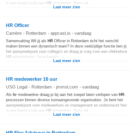
in een breed scala aan
HR
-activiteiten. Deze rol...
Laat meer zien
HR Officer
Carrière
-
Rotterdam
-
appcast.io
-
vandaag
Samenvatting Wil jij als
HR
Officer in Rotterdam écht het verschil
maken binnen een dynamisch team? In deze veelzijdige functie ben jij
het aanspreekpunt voor collega’s en draag je zorg voor een vlekkeloze
HR
-administratie. Jouw kennis...
Laat meer zien
HR medewerker 16 uur
USG Legal
-
Rotterdam
-
jmmst.com
-
vandaag
Als
hr
medewerker draag je bij aan het soepel laten verlopen van
HR
-
processen binnen diverse toonaangevende organisaties. Je bent het
aanspreekpunt voor medewerkers en management en ondersteunt hen
in een breed scala aan
HR
-activiteiten. Deze rol...
Laat meer zien
HR Flex Adviseur in Rotterdam