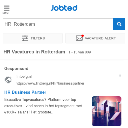
Jobted
Jobted
Vacatures
HR, Rotterdam
Filters
Vacature-alert
Salarissen
Sorteer op
Exacte locatie
Bedrijf
Uitzendbureau
Soo
HR Vacatures in Rotterdam
1 - 15 van 809