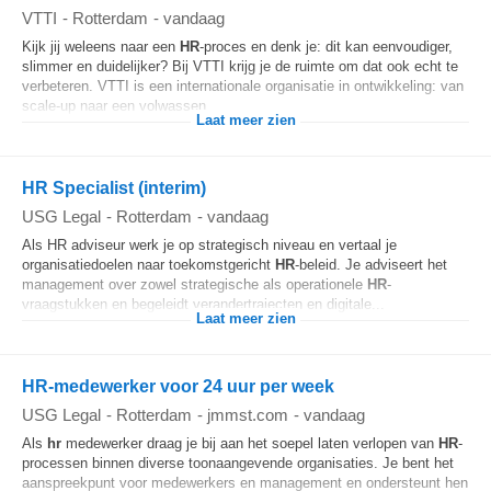
VTTI
-
Rotterdam
-
vandaag
Kijk jij weleens naar een
HR
-proces en denk je: dit kan eenvoudiger,
slimmer en duidelijker? Bij VTTI krijg je de ruimte om dat ook echt te
verbeteren. VTTI is een internationale organisatie in ontwikkeling: van
scale-up naar een volwassen...
Laat meer zien
HR Specialist (interim)
USG Legal
-
Rotterdam
-
vandaag
Als HR adviseur werk je op strategisch niveau en vertaal je
organisatiedoelen naar toekomstgericht
HR
-beleid. Je adviseert het
management over zowel strategische als operationele
HR
-
vraagstukken en begeleidt verandertrajecten en digitale...
Laat meer zien
HR-medewerker voor 24 uur per week
USG Legal
-
Rotterdam
-
jmmst.com
-
vandaag
Als
hr
medewerker draag je bij aan het soepel laten verlopen van
HR
-
processen binnen diverse toonaangevende organisaties. Je bent het
aanspreekpunt voor medewerkers en management en ondersteunt hen