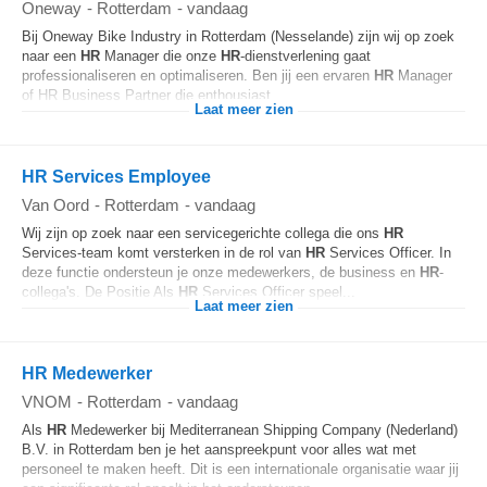
Oneway
-
Rotterdam
-
vandaag
Bij Oneway Bike Industry in Rotterdam (Nesselande) zijn wij op zoek
naar een
HR
Manager die onze
HR
-dienstverlening gaat
professionaliseren en optimaliseren. Ben jij een ervaren
HR
Manager
of HR Business Partner die enthousiast...
Laat meer zien
HR Services Employee
Van Oord
-
Rotterdam
-
vandaag
Wij zijn op zoek naar een servicegerichte collega die ons
HR
Services-team komt versterken in de rol van
HR
Services Officer. In
deze functie ondersteun je onze medewerkers, de business en
HR
-
collega's. De Positie Als
HR
Services Officer speel...
Laat meer zien
HR Medewerker
VNOM
-
Rotterdam
-
vandaag
Als
HR
Medewerker bij Mediterranean Shipping Company (Nederland)
B.V. in Rotterdam ben je het aanspreekpunt voor alles wat met
personeel te maken heeft. Dit is een internationale organisatie waar jij