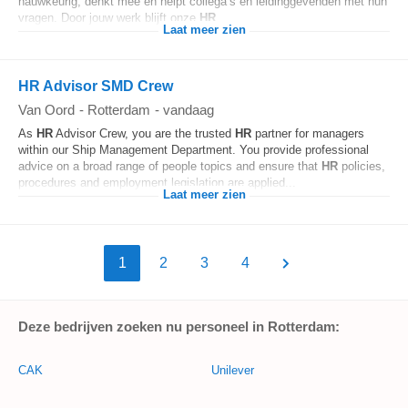
nauwkeurig, denkt mee en helpt collega’s en leidinggevenden met hun
vragen. Door jouw werk blijft onze
HR
...
Laat meer zien
HR Advisor SMD Crew
Van Oord
-
Rotterdam
-
vandaag
As
HR
Advisor Crew, you are the trusted
HR
partner for managers
within our Ship Management Department. You provide professional
advice on a broad range of people topics and ensure that
HR
policies,
procedures and employment legislation are applied...
Laat meer zien
1
2
3
4
Deze bedrijven zoeken nu personeel in Rotterdam:
CAK
Unilever