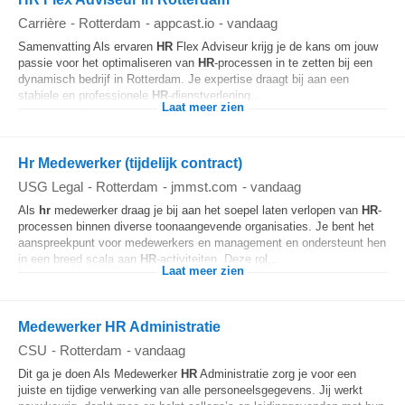
Carrière
-
Rotterdam
-
appcast.io
-
vandaag
Samenvatting Als ervaren
HR
Flex Adviseur krijg je de kans om jouw
passie voor het optimaliseren van
HR
-processen in te zetten bij een
dynamisch bedrijf in Rotterdam. Je expertise draagt bij aan een
stabiele en professionele
HR
-dienstverlening...
Laat meer zien
Hr Medewerker (tijdelijk contract)
USG Legal
-
Rotterdam
-
jmmst.com
-
vandaag
Als
hr
medewerker draag je bij aan het soepel laten verlopen van
HR
-
processen binnen diverse toonaangevende organisaties. Je bent het
aanspreekpunt voor medewerkers en management en ondersteunt hen
in een breed scala aan
HR
-activiteiten. Deze rol...
Laat meer zien
Medewerker HR Administratie
CSU
-
Rotterdam
-
vandaag
Dit ga je doen Als Medewerker
HR
Administratie zorg je voor een
juiste en tijdige verwerking van alle personeelsgegevens. Jij werkt