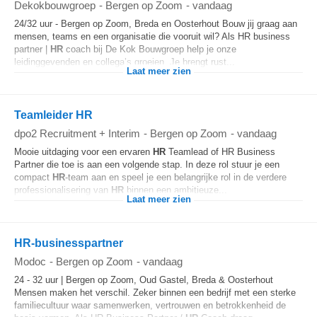
Dekokbouwgroep
-
Bergen op Zoom
-
vandaag
24/32 uur - Bergen op Zoom, Breda en Oosterhout Bouw jij graag aan
mensen, teams en een organisatie die vooruit wil? Als HR business
partner |
HR
coach bij De Kok Bouwgroep help je onze
leidinggevenden en collega’s groeien. Je brengt rust...
Laat meer zien
Teamleider HR
dpo2 Recruitment + Interim
-
Bergen op Zoom
-
vandaag
Mooie uitdaging voor een ervaren
HR
Teamlead of HR Business
Partner die toe is aan een volgende stap. In deze rol stuur je een
compact
HR
-team aan en speel je een belangrijke rol in de verdere
professionalisering van
HR
binnen een ambitieuze...
Laat meer zien
HR-businesspartner
Modoc
-
Bergen op Zoom
-
vandaag
24 - 32 uur | Bergen op Zoom, Oud Gastel, Breda & Oosterhout
Mensen maken het verschil. Zeker binnen een bedrijf met een sterke
familiecultuur waar samenwerken, vertrouwen en betrokkenheid de