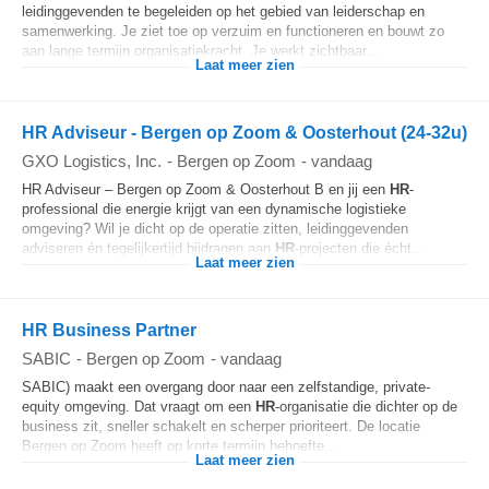
leidinggevenden te begeleiden op het gebied van leiderschap en
samenwerking. Je ziet toe op verzuim en functioneren en bouwt zo
aan lange termijn organisatiekracht. Je werkt zichtbaar...
Laat meer zien
HR Adviseur - Bergen op Zoom & Oosterhout (24-32u)
GXO Logistics, Inc.
-
Bergen op Zoom
-
vandaag
HR Adviseur – Bergen op Zoom & Oosterhout B en jij een
HR
-
professional die energie krijgt van een dynamische logistieke
omgeving? Wil je dicht op de operatie zitten, leidinggevenden
adviseren én tegelijkertijd bijdragen aan
HR
-projecten die écht...
Laat meer zien
HR Business Partner
SABIC
-
Bergen op Zoom
-
vandaag
SABIC) maakt een overgang door naar een zelfstandige, private-
equity omgeving. Dat vraagt om een
HR
-organisatie die dichter op de
business zit, sneller schakelt en scherper prioriteert. De locatie
Bergen op Zoom heeft op korte termijn behoefte...
Laat meer zien