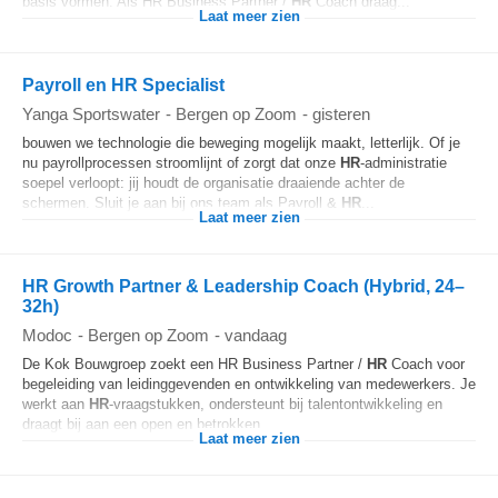
basis vormen. Als HR Business Partner /
HR
Coach draag...
Laat meer zien
Payroll en HR Specialist
Yanga Sportswater
-
Bergen op Zoom
-
gisteren
bouwen we technologie die beweging mogelijk maakt, letterlijk. Of je
nu payrollprocessen stroomlijnt of zorgt dat onze
HR
-administratie
soepel verloopt: jij houdt de organisatie draaiende achter de
schermen. Sluit je aan bij ons team als Payroll &
HR
...
Laat meer zien
HR Growth Partner & Leadership Coach (Hybrid, 24–
32h)
Modoc
-
Bergen op Zoom
-
vandaag
De Kok Bouwgroep zoekt een HR Business Partner /
HR
Coach voor
begeleiding van leidinggevenden en ontwikkeling van medewerkers. Je
werkt aan
HR
-vraagstukken, ondersteunt bij talentontwikkeling en
draagt bij aan een open en betrokken...
Laat meer zien