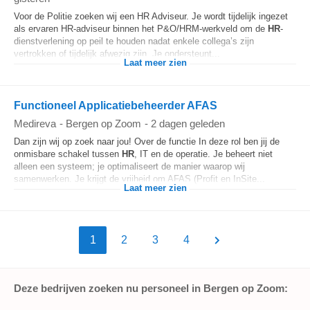
Voor de Politie zoeken wij een HR Adviseur. Je wordt tijdelijk ingezet
als ervaren HR-adviseur binnen het P&O/HRM-werkveld om de
HR
-
dienstverlening op peil te houden nadat enkele collega’s zijn
vertrokken of tijdelijk afwezig zijn. Je ondersteunt...
Laat meer zien
Functioneel Applicatiebeheerder AFAS
Medireva
-
Bergen op Zoom
-
2 dagen geleden
Dan zijn wij op zoek naar jou! Over de functie In deze rol ben jij de
onmisbare schakel tussen
HR
, IT en de operatie. Je beheert niet
alleen een systeem; je optimaliseert de manier waarop wij
samenwerken. Je krijgt de vrijheid om AFAS (Profit en InSite...
Laat meer zien
1
2
3
4
Deze bedrijven zoeken nu personeel in Bergen op Zoom: