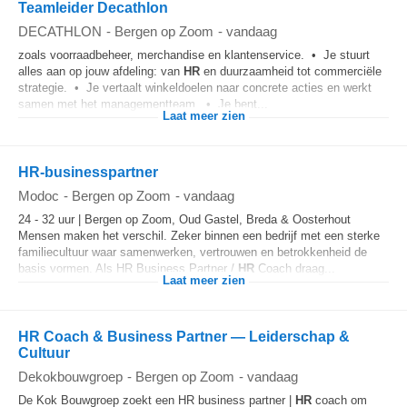
Teamleider Decathlon
DECATHLON
-
Bergen op Zoom
-
vandaag
zoals voorraadbeheer, merchandise en klantenservice. • Je stuurt
alles aan op jouw afdeling: van
HR
en duurzaamheid tot commerciële
strategie. • Je vertaalt winkeldoelen naar concrete acties en werkt
samen met het managementteam. • Je bent...
Laat meer zien
HR-businesspartner
Modoc
-
Bergen op Zoom
-
vandaag
24 - 32 uur | Bergen op Zoom, Oud Gastel, Breda & Oosterhout
Mensen maken het verschil. Zeker binnen een bedrijf met een sterke
familiecultuur waar samenwerken, vertrouwen en betrokkenheid de
basis vormen. Als HR Business Partner /
HR
Coach draag...
Laat meer zien
HR Coach & Business Partner — Leiderschap &
Cultuur
Dekokbouwgroep
-
Bergen op Zoom
-
vandaag
De Kok Bouwgroep zoekt een HR business partner |
HR
coach om