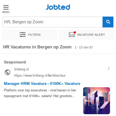
Jobted
Jobted
Vacatures
HR, Bergen op Zoom
Filters
Vacature-alert
Salarissen
Sorteer op
Exacte locatie
Bedrijf
Uitzendbureau
Soo
HR Vacatures in Bergen op Zoom
1 - 15 van 87