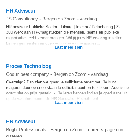
HR Adviseur
JS Consultancy
-
Bergen op Zoom
-
vandaag
HR-adviseur Publieke Sector | Tilburg | Interim / Detachering | 32 –
36u Werk aan
HR
-vraagstukken die mensen, teams en publieke
organisaties echt verder brengen. Wil jij jouw
HR
-ervaring inzetten
binnen gemeenten en overige publieke organisaties...
Laat meer zien
Proces Technoloog
Cosun beet company
-
Bergen op Zoom
-
vandaag
Overtuigd? Dan zien we graag je sollicitatie tegemoet. Je kunt
reageren door op onderstaande sollicitatiebutton te klikken. Acquisitie
wordt niet op prijs gesteld • Je leren kennen Indien je goed aansluit
op de vacature neemt de
HR
Specialist Recruitment...
Laat meer zien
HR Adviseur
Bright Professionals
-
Bergen op Zoom
-
careers-page.com
-
gisteren