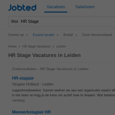
Jobted
Vacatures
Salarissen
Wat
Sorteer op
Exacte locatie
Bedrijf
Soort dienstverband
>
>
Home
HR Stage Vacatures
Leiden
HR Stage Vacatures in Leiden
Zoekresultaten - HR Stage Vacatures in Leiden
HR-stagiair
Vergeer Holland
-
Leiden
supportmedewerker. Samen werken we aan een organisatie waarin elk
in het team en krijg je de kans om actief mee te draaien. Wat betek
vandaag
Meewerkstagiair HR