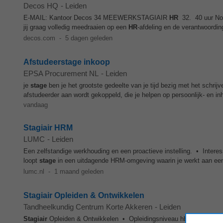
Decos HQ
-
Leiden
E-MAIL: Kantoor Decos 34 MEEWERKSTAGIAIR
HR
32. 40 uur No
jij graag volledig meedraaien op een
HR
-afdeling en de verantwoording
decos.com
-
5 dagen geleden
Afstudeerstage inkoop
EPSA Procurement NL
-
Leiden
je
stage
ben je het grootste gedeelte van je tijd bezig met het schrijv
afstudeerder aan wordt gekoppeld, die je helpen op persoonlijk- en in
vandaag
Stagiair HRM
LUMC
-
Leiden
Een zelfstandige werkhouding en een proactieve instelling. • Intere
loopt
stage
in een uitdagende HRM-omgeving waarin je werkt aan een 
lumc.nl
-
1 maand geleden
Stagiair Opleiden & Ontwikkelen
Tandheelkundig Centrum Korte Akkeren
-
Leiden
Stagiair
Opleiden & Ontwikkelen • Opleidingsniveau hbo - wo • Aan