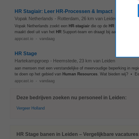
HR Stagiair: Leer HR-Processen & Impact
Vopak Netherlands
-
Rotterdam
, 26 km van Leiden
Vopak Netherlands zoekt een
HR
-
stagiair
die op de
HR
Services-afd
maakt deel uit van het
HR
Support-team en draagt bij aan nieuwe man
appcast.io
-
vandaag
HR Stage
Hartekampgroep
-
Heemstede
, 23 km van Leiden
aan mensen met een verstandelijke of meervoudige beperking in regio
te doen op het gebied van
Human Resources
. Wat bieden wij? • E
appcast.io
-
vandaag
Deze bedrijven zoeken nu personeel in Leiden:
Vergeer Holland
HR Stage banen in Leiden – Vergelijkbare vacatures