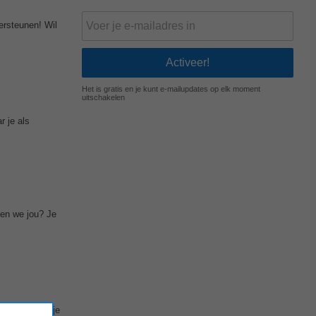
ersteunen! Wil
Het is gratis en je kunt e-mailupdates op elk moment
uitschakelen
r je als
den we jou? Je
art Bereken je