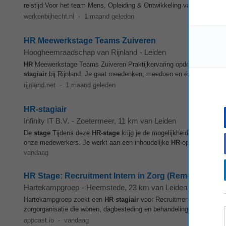
reistijd Voor het team Mens, Opleiding & Ontwikkeling van Hecht zoe
werkenbijhecht.nl
-
1 maand geleden
HR Meewerkstage Teams Zuiveren
Hoogheemraadschap van Rijnland
-
Leiden
HR
Meewerkstage Teams Zuiveren Praktijkervaring opdoen binnen een
stagiair
bij Rijnland. Je gaat meedenken, meedoen en écht het versc
rijnland.net
-
1 maand geleden
HR-stagiair
Infinity IT B.V.
-
Zoetermeer
, 11 km van Leiden
De
stage
Tijdens deze
HR
-
stage
krijg je de mogelijkheid om mee te w
onze medewerkers. Je werkt aan een inhoudelijke
HR
-opdracht rond
vandaag
HR Stage: Recruitment Intern in Zorg (Remote mogeli
Hartekampgroep
-
Heemstede
, 23 km van Leiden
Hartekampgroep zoekt een
HR
-
stagiair
voor Recruitment vanaf septe
zorgorganisatie die wonen, dagbesteding en behandeling biedt aan me
appcast.io
-
vandaag