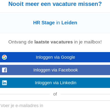
Nooit meer een vacature missen?
ken wij met ingang...
HR Stage
in
Leiden
 omgeving waar "droge voeten en schoon water" centraal staan: dat ga je d
hil maken...
Ontvang de
laatste vacatures
in je mailbox!
Inloggen via Google
erken binnen een groeiende IT-organisatie en actief bij te dragen aan de ontw
om de Employee Lifecycle...
Inloggen via Facebook
Inloggen via Linkedin
jk)
of
mber 2026. Je werkt 32–36 uur per week en doet praktijkervaring op binnen 
nsen met een verstandelijke...