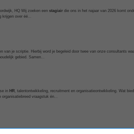
ordwijk, HQ Wij zoeken een
stagiair
die ons in het najaar van 2026 komt ond
 krijgen over éé...
en van je scriptie. Hierbij word je begeleid door twee van onze consultants waa
houdelijk gebied. Samen...
sse in
HR
, talentontwikkeling, recruitment en organisatieontwikkeling. Wat bie
organisatiebreed vraagstuk én...
tal uren 24 - 36 uur • Salarisrange Stagevergoeding • Lokatie Leiden • Ka