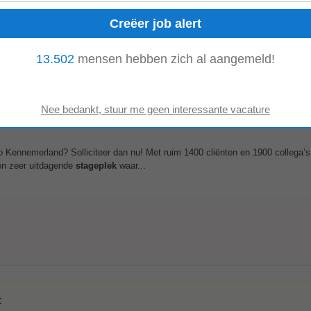
13.502
mensen hebben zich al aangemeld!
eling meewerkt aan dagelijkse
HR
-activiteiten en een betere dienstverlening re
ieren van werken. Je zult...
 Kennemerland? Solliciteer dan nu! Met ruim 1400 cliënten en 1900 collega’s 
en zeer uitdagende
stageplek
waar...
: