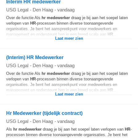
Interim HR medewerker
USG Legal
-
Den Haag
-
vandaag
Over de functie Als
hr
medewerker
draag je bij aan het soepel laten
verlopen van
HR
-processen binnen diverse toonaangevende
organisaties. Je bent het aanspreekpunt voor medewerkers en
management en ondersteunt hen in een breed scala aan
HR
...
Laat meer zien
(Interim) HR Medewerker
USG Legal
-
Den Haag
-
vandaag
Over de functie Als
hr
medewerker
draag je bij aan het soepel laten
verlopen van
HR
-processen binnen diverse toonaangevende
organisaties. Je bent het aanspreekpunt voor medewerkers en
management en ondersteunt hen in een breed scala aan
HR
...
Laat meer zien
Hr Medewerker (tijdelijk contract)
USG Legal
-
Den Haag
-
vandaag
Als
hr
medewerker
draag je bij aan het soepel laten verlopen van
HR
-
processen binnen diverse toonaangevende organisaties. Je bent het