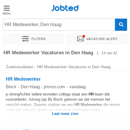
Jobted
Jobted
Vacatures
HR Medewerker, Den Haag
Filters
Vacature-alert
Salarissen
Sorteer op
Exacte locatie
Bedrijf
Uitzendbureau
Soo
HR Medewerker Vacatures in Den Haag
1 - 15 van 42
Zoekresultaten - HR Medewerker Vacatures in Den Haag
HR Medewerker
Binck
-
Den Haag
-
jmmst.com
-
vandaag
p strongAchter iedere tevreden collega staat een
HR
-team dat
vooruitdenkt. /strong /pp Bij Binck geloven we dat mensen het
verschil maken. Daarom zoeken we een
HR
Medewerker
die ervoor
zorgt dat collega's goed van start gaan, leidinggevenden...
Laat meer zien