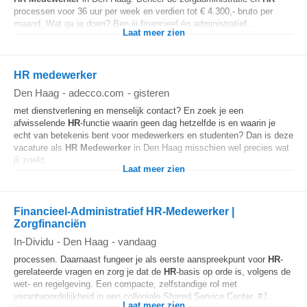
processen voor 36 uur per week en verdien tot € 4.300,- bruto per
maand. Wat ga je doen? Ben jij financieel én administratief...
Laat meer zien
HR medewerker
Den Haag
-
adecco.com
-
gisteren
met dienstverlening en menselijk contact? En zoek je een
afwisselende
HR
-functie waarin geen dag hetzelfde is en waarin je
echt van betekenis bent voor medewerkers en studenten? Dan is deze
vacature als
HR
Medewerker
in Den Haag misschien wel precies wat
jij zoekt...
Laat meer zien
Financieel-Administratief HR-Medewerker |
Zorgfinanciën
In-Dividu
-
Den Haag
-
vandaag
processen. Daarnaast fungeer je als eerste aanspreekpunt voor
HR
-
gerelateerde vragen en zorg je dat de
HR
-basis op orde is, volgens de
wet- en regelgeving. Een compacte, zelfstandige rol met
verantwoordelijkheid in een collegiale Shared Service Center. #J...
Laat meer zien