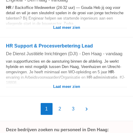
HR
/ Backoffice Medewerker (24-32 uur) — Gouda Heb jij oog voor
detail en wil je een sleutelrol spelen in de groei van jonge technische
talenten? Bij Enginear helpen we startende ingenieurs aan een
vliegende start in de bouwsector. Zodra...
Laat meer zien
HR Support & Procesverbetering Lead
De Dienst Justitiële Inrichtingen (DJI)
-
Den Haag
-
vandaag
van supportfuncties en de aansturing binnen de afdeling. Je werkt
hybride en reist mogelijk tussen Den Haag, Veenhuizen en Utrecht-
omgevingen. Je heeft minimaal een WO-opleiding en 5 jaar
HR
-
ervaring in Arbeidsvoorwaarden/Organisatie en
HR
-
administratie
. #J-
18808...
Laat meer zien
1
2
3
Deze bedrijven zoeken nu personeel in Den Haag: