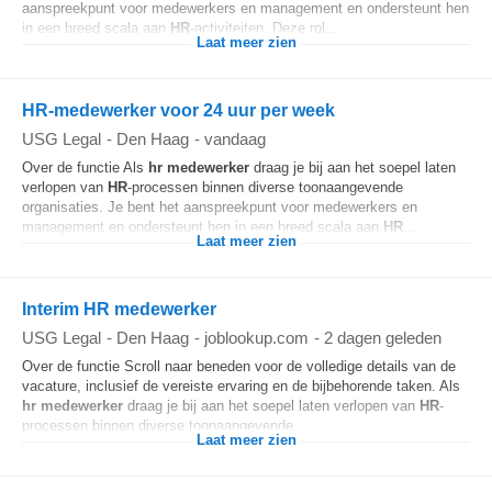
aanspreekpunt voor medewerkers en management en ondersteunt hen
in een breed scala aan
HR
-activiteiten. Deze rol...
Laat meer zien
HR-medewerker voor 24 uur per week
USG Legal
-
Den Haag
-
vandaag
Over de functie Als
hr
medewerker
draag je bij aan het soepel laten
verlopen van
HR
-processen binnen diverse toonaangevende
organisaties. Je bent het aanspreekpunt voor medewerkers en
management en ondersteunt hen in een breed scala aan
HR
...
Laat meer zien
Interim HR medewerker
USG Legal
-
Den Haag
-
joblookup.com
-
2 dagen geleden
Over de functie Scroll naar beneden voor de volledige details van de
vacature, inclusief de vereiste ervaring en de bijbehorende taken. Als
hr
medewerker
draag je bij aan het soepel laten verlopen van
HR
-
processen binnen diverse toonaangevende...
Laat meer zien