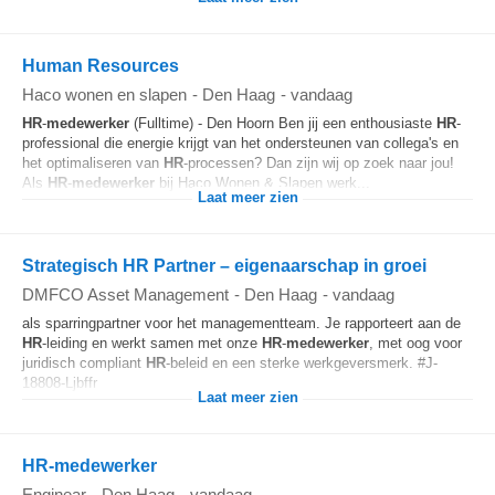
Human Resources
Haco wonen en slapen
-
Den Haag
-
vandaag
HR
-
medewerker
(Fulltime) - Den Hoorn Ben jij een enthousiaste
HR
-
professional die energie krijgt van het ondersteunen van collega's en
het optimaliseren van
HR
-processen? Dan zijn wij op zoek naar jou!
Als
HR
-
medewerker
bij Haco Wonen & Slapen werk...
Laat meer zien
Strategisch HR Partner – eigenaarschap in groei
DMFCO Asset Management
-
Den Haag
-
vandaag
als sparringpartner voor het managementteam. Je rapporteert aan de
HR
-leiding en werkt samen met onze
HR
-
medewerker
, met oog voor
juridisch compliant
HR
-beleid en een sterke werkgeversmerk. #J-
18808-Ljbffr
Laat meer zien
HR-medewerker
Enginear
-
Den Haag
-
vandaag