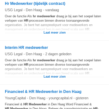
Hr Medewerker (tijdelijk contract)
USG Legal
-
Den Haag
-
vandaag
Over de functie Als
hr
medewerker
draag je bij aan het soepel laten
verlopen van
HR
-processen binnen diverse toonaangevende
organisaties. Je bent het aanspreekpunt voor medewerkers en
management en ondersteunt hen in een breed scala aan
HR
...
Laat meer zien
Interim HR medewerker
USG Legal
-
Den Haag
-
2 dagen geleden
Over de functie Als
hr
medewerker
draag je bij aan het soepel laten
verlopen van
HR
-processen binnen diverse toonaangevende
organisaties. Je bent het aanspreekpunt voor medewerkers en
management en ondersteunt hen in een breed scala aan
HR
...
Laat meer zien
Financieel & HR Medewerker in Den Haag
YoungCapital
-
Den Haag
-
youngcapital.nl
-
gisteren
Financieel &
HR
Medewerker
in Den Haag Word Financieel &
HR
Medewerker
in Den Haag. Beheer de zorgadministratie en
HR
-