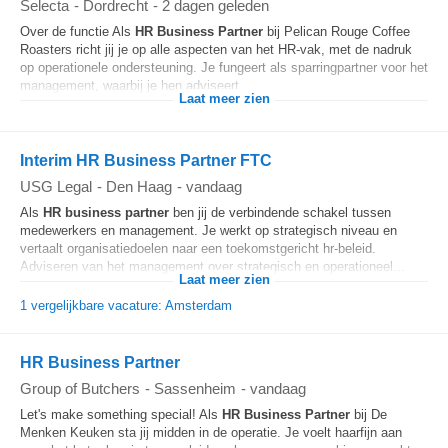
Selecta
-
Dordrecht
-
2 dagen geleden
Over de functie Als
HR Business Partner
bij Pelican Rouge Coffee
Roasters richt jij je op alle aspecten van het HR-vak, met de nadruk
op operationele ondersteuning. Je fungeert als sparringpartner voor het
management, waarbij je hen adviseert...
Laat meer zien
Interim HR Business Partner FTC
USG Legal
-
Den Haag
-
vandaag
Als
HR business partner
ben jij de verbindende schakel tussen
medewerkers en management. Je werkt op strategisch niveau en
vertaalt organisatiedoelen naar een toekomstgericht hr-beleid.
Adviseren van het management over strategisch en operationeel...
Laat meer zien
1 vergelijkbare vacature: Amsterdam
HR Business Partner
Group of Butchers
-
Sassenheim
-
vandaag
Let's make something special! Als
HR Business Partner
bij De
Menken Keuken sta jij midden in de operatie. Je voelt haarfijn aan