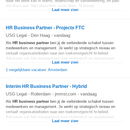
waar het beter kan in teams, leiderschap en samenwerking, en pakt
dat direct aan. Niet afwachten, maar doen. Jij brengt...
Laat meer zien
HR Business Partner - Projects FTC
USG Legal
-
Den Haag
-
vandaag
Als
HR business partner
ben jij de verbindende schakel tussen
medewerkers en management. Je werkt op strategisch niveau en
vertaalt organisatiedoelen naar een toekomstgericht hr-beleid.
Adviseren van het management over strategisch en operationeel...
Laat meer zien
1 vergelijkbare vacature: Amsterdam
Interim HR Business Partner - Hybrid
USG Legal
-
Rotterdam
-
jmmst.com
-
vandaag
Als
HR business partner
ben jij de verbindende schakel tussen
medewerkers en management. Je werkt op strategisch niveau en
vertaalt organisatiedoelen naar een toekomstgericht hr-beleid.
Adviseren van het management over strategisch en operationeel...
Laat meer zien