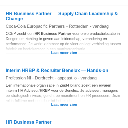
HR Business Partner — Supply Chain Leadership &
Change
Coca-Cola Europacific Partners
-
Rotterdam
-
vandaag
CCEP zoekt een
HR Business Partner
voor onze productielocatie in
Dongen om richting te geven aan leiderschap, verandering en
performance. Je werkt zichtbaar op de vloer en legt verbinding tussen
fabriek en hoofdkantoor in een matrixorganisatie...
Laat meer zien
Interim HRBP & Recruiter Benelux — Hands-on
Profession Nl
-
Dordrecht
-
appcast.io
-
vandaag
Een internationale organisatie in Zuid-Holland zoekt een ervaren
interim HR Adviseur/
HRBP
voor de Benelux. Je adviseert managers
op strategisch niveau, gericht op recruitment en HR-processen. Deze
rol is fulltime met een duur tot het einde...
Laat meer zien
HR Business Partner