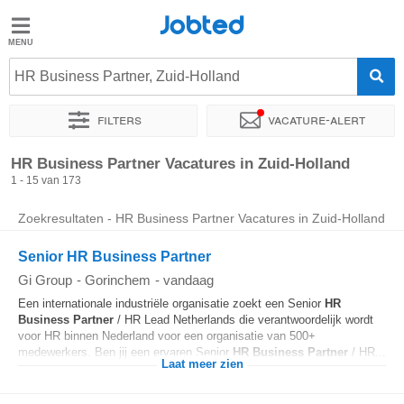
Jobted
Jobted
Vacatures
HR Business Partner, Zuid-Holland
Filters
Vacature-alert
Salarissen
Sorteer op
Bedrijf
Uitzendbureau
Soort dienstverband
HR Business Partner Vacatures in Zuid-Holland
1 - 15 van 173
Zoekresultaten - HR Business Partner Vacatures in Zuid-Holland
Senior HR Business Partner
Gi Group
-
Gorinchem
-
vandaag
Een internationale industriële organisatie zoekt een Senior
HR
Business Partner
/ HR Lead Netherlands die verantwoordelijk wordt
voor HR binnen Nederland voor een organisatie van 500+
medewerkers. Ben jij een ervaren Senior
HR Business Partner
/ HR...
Laat meer zien