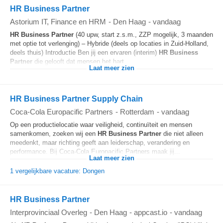
HR Business Partner
Astorium IT, Finance en HRM
-
Den Haag
-
vandaag
HR Business Partner
(40 upw, start z.s.m., ZZP mogelijk, 3 maanden
met optie tot verlenging) – Hybride (deels op locaties in Zuid-Holland,
deels thuis) Introductie Ben jij een ervaren (interim)
HR Business
Partner
die gelooft dat mensen het hart...
Laat meer zien
HR Business Partner Supply Chain
Coca-Cola Europacific Partners
-
Rotterdam
-
vandaag
Op een productielocatie waar veiligheid, continuïteit en mensen
samenkomen, zoeken wij een
HR Business Partner
die niet alleen
meedenkt, maar richting geeft aan leiderschap, verandering en
performance. Bij Coca-Cola Europacific Partners maak jij...
Laat meer zien
1 vergelijkbare vacature: Dongen
HR Business Partner
Interprovinciaal Overleg
-
Den Haag
-
appcast.io
-
vandaag