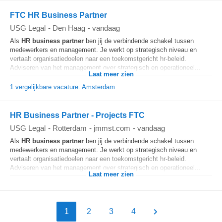
FTC HR Business Partner
USG Legal
-
Den Haag
-
vandaag
Als
HR business partner
ben jij de verbindende schakel tussen
medewerkers en management. Je werkt op strategisch niveau en
vertaalt organisatiedoelen naar een toekomstgericht hr-beleid.
Adviseren van het management over strategisch en operationeel...
Laat meer zien
1 vergelijkbare vacature: Amsterdam
HR Business Partner - Projects FTC
USG Legal
-
Rotterdam
-
jmmst.com
-
vandaag
Als
HR business partner
ben jij de verbindende schakel tussen
medewerkers en management. Je werkt op strategisch niveau en
vertaalt organisatiedoelen naar een toekomstgericht hr-beleid.
Adviseren van het management over strategisch en operationeel...
Laat meer zien
1
2
3
4