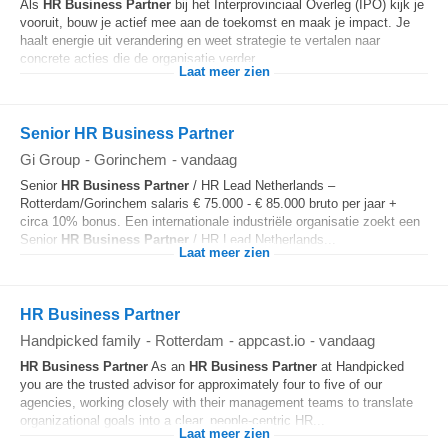
Als
HR Business Partner
bij het Interprovinciaal Overleg (IPO) kijk je
vooruit, bouw je actief mee aan de toekomst en maak je impact. Je
haalt energie uit verandering en weet strategie te vertalen naar
concrete acties die de organisatie verder...
Laat meer zien
Senior HR Business Partner
Gi Group
-
Gorinchem
-
vandaag
Senior
HR Business Partner
/ HR Lead Netherlands –
Rotterdam/Gorinchem salaris € 75.000 - € 85.000 bruto per jaar +
circa 10% bonus. Een internationale industriële organisatie zoekt een
Senior
HR Business Partner
/ HR Lead Netherlands...
Laat meer zien
HR Business Partner
Handpicked family
-
Rotterdam
-
appcast.io
-
vandaag
HR Business Partner
As an
HR Business Partner
at Handpicked
you are the trusted advisor for approximately four to five of our
agencies, working closely with their management teams to translate
organizational goals into a clear, people‑centric HR...
Laat meer zien