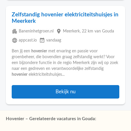
Zelfstandig hovenier elektriciteitshuisjes in
Meerkerk
apartment
place
Baneninhetgroen.nl
Meerkerk
, 22 km van Gouda
language
event_available
appcast.io
vandaag
Ben jij een
hovenier
met ervaring en passie voor
groenbeheer, die bovendien graag zelfstandig werkt? Voor
een bijzondere functie in de regio Meerkerk zijn wij op zoek
naar een gedreven en verantwoordelijke zelfstandig
hovenier
elektriciteitshuisjes...
Bekijk nu
Hovenier – Gerelateerde vacatures in Gouda: