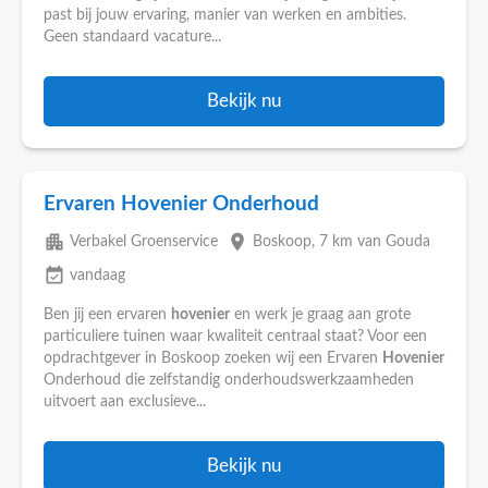
past bij jouw ervaring, manier van werken en ambities.
Geen standaard vacature...
Bekijk nu
Ervaren Hovenier Onderhoud
apartment
place
Verbakel Groenservice
Boskoop
, 7 km van Gouda
event_available
vandaag
Ben jij een ervaren
hovenier
en werk je graag aan grote
particuliere tuinen waar kwaliteit centraal staat? Voor een
opdrachtgever in Boskoop zoeken wij een Ervaren
Hovenier
Onderhoud die zelfstandig onderhoudswerkzaamheden
uitvoert aan exclusieve...
Bekijk nu