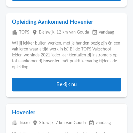
Opleiding Aankomend Hovenier
apartment
place
event_available
TOPS
Bleiswijk
, 12 km van Gouda
vandaag
Wil jij lekker buiten werken, met je handen bezig zijn én een
vak leren waar altijd werk in is? Bij de TOPS Vakschool
leiden we sinds 2021 ieder jaar tientallen zij-instromers op
tot (aankomend)
hovenier
, mét praktijkervaring tijdens de
opleiding...
Bekijk nu
Hovenier
apartment
place
event_available
Trixxo
Stolwijk
, 7 km van Gouda
vandaag