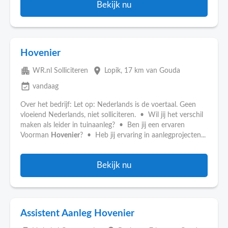
Bekijk nu
Hovenier
apartment
place
WR.nl Solliciteren
Lopik
, 17 km van Gouda
event_available
vandaag
Over het bedrijf: Let op: Nederlands is de voertaal. Geen
vloeiend Nederlands, niet solliciteren. • Wil jij het verschil
maken als leider in tuinaanleg? • Ben jij een ervaren
Voorman
Hovenier
? • Heb jij ervaring in aanlegprojecten...
Bekijk nu
Assistent Aanleg Hovenier