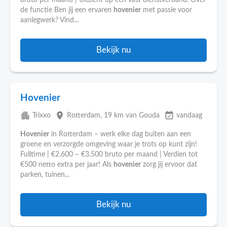
bruto per maand | Uitzicht op een vast dienstverband. Over
de functie Ben jij een ervaren
hovenier
met passie voor
aanlegwerk? Vind...
Bekijk nu
Hovenier
apartment
place
event_available
Trixxo
Rotterdam
, 19 km van Gouda
vandaag
Hovenier
in Rotterdam – werk elke dag buiten aan een
groene en verzorgde omgeving waar je trots op kunt zijn!
Fulltime | €2.600 – €3.500 bruto per maand | Verdien tot
€500 netto extra per jaar! Als
hovenier
zorg jij ervoor dat
parken, tuinen...
Bekijk nu