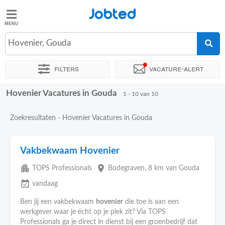
Jobted
Jobted
Vacatures
Hovenier, Gouda
Filters
Vacature-alert
Salarissen
Hovenier Vacatures in Gouda
Sorteer op
Exacte locatie
1 - 10 van 10
Zoekresultaten - Hovenier Vacatures in Gouda
Vakbekwaam Hovenier
apartment
place
TOPS Professionals
Bodegraven
, 8 km van Gouda
event_available
vandaag
Ben jij een vakbekwaam
hovenier
die toe is aan een
werkgever waar je écht op je plek zit? Via TOPS
Professionals ga je direct in dienst bij een groenbedrijf dat