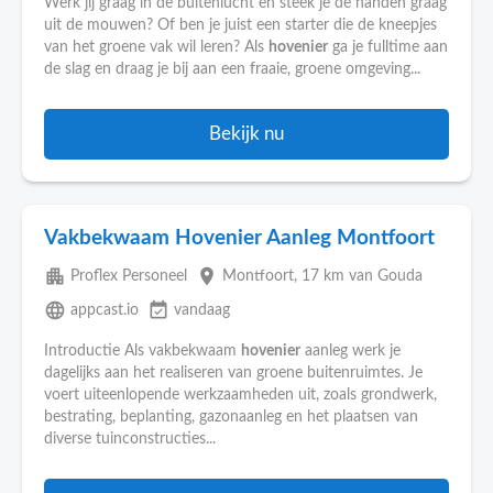
Werk jij graag in de buitenlucht en steek je de handen graag
uit de mouwen? Of ben je juist een starter die de kneepjes
van het groene vak wil leren? Als
hovenier
ga je fulltime aan
de slag en draag je bij aan een fraaie, groene omgeving...
Bekijk nu
Vakbekwaam Hovenier Aanleg Montfoort
apartment
place
Proflex Personeel
Montfoort
, 17 km van Gouda
language
event_available
appcast.io
vandaag
Introductie Als vakbekwaam
hovenier
aanleg werk je
dagelijks aan het realiseren van groene buitenruimtes. Je
voert uiteenlopende werkzaamheden uit, zoals grondwerk,
bestrating, beplanting, gazonaanleg en het plaatsen van
diverse tuinconstructies...