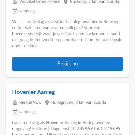
apartment
place
Verbakel Groenservice
Boskoop
, 7 km van Gouda
event_available
vandaag
Wil jij aan de slag als assistent aanleg
hovenier
in Boskoop
en het vak leren van ervaren collega’s? Voor een
hoveniersbedrijf waar je veel kunt leren zoeken we iemand
die graag buiten werkt en gemotiveerd is om het aanlegvak
onder de knie...
Bekijk nu
Hovenier Aanleg
apartment
place
RecruitNow
Bodegraven
, 8 km van Gouda
event_available
vandaag
Ga aan de slag als
Hovenier
Aanleg in Bodegraven en
omgeving! Fulltime | Dagdienst | € 2.499,99 tot € 3.199,99