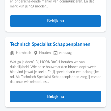
en onderscheidende manier van communiceren. En dat
merk kun jij nóg mooier...
Bekijk nu
Technisch Specialist Schappenplannen
apartment
place
event_available
Hornbach
Houten
vandaag
Wat ga je doen? Bij
HORNBACH
houden we van
duidelijkheid. Wie onze bouwmarkten binnenloopt weet:
hier vind je wat je zoekt. En jij speelt daarin een belangrijke
rol. Als Technisch Specialist Schappenplannen zorg jij ervoor
dat onze winkelmodules...
Bekijk nu