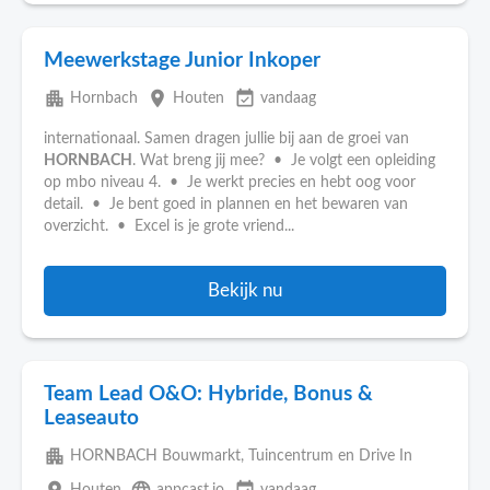
Meewerkstage Junior Inkoper
apartment
place
event_available
Hornbach
Houten
vandaag
internationaal. Samen dragen jullie bij aan de groei van
HORNBACH
. Wat breng jij mee? • Je volgt een opleiding
op mbo niveau 4. • Je werkt precies en hebt oog voor
detail. • Je bent goed in plannen en het bewaren van
overzicht. • Excel is je grote vriend...
Bekijk nu
Team Lead O&O: Hybride, Bonus &
Leaseauto
apartment
HORNBACH Bouwmarkt, Tuincentrum en Drive In