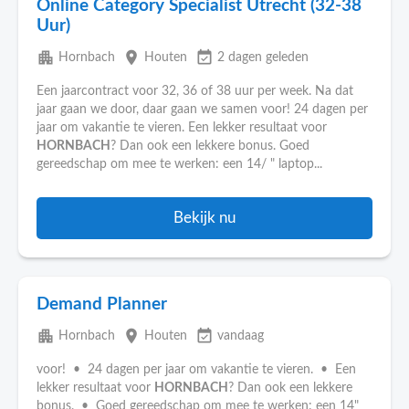
Online Category Specialist Utrecht (32-38
Uur)
apartment
place
event_available
Hornbach
Houten
2 dagen geleden
Een jaarcontract voor 32, 36 of 38 uur per week. Na dat
jaar gaan we door, daar gaan we samen voor! 24 dagen per
jaar om vakantie te vieren. Een lekker resultaat voor
HORNBACH
? Dan ook een lekkere bonus. Goed
gereedschap om mee te werken: een 14/ " laptop...
Bekijk nu
Demand Planner
apartment
place
event_available
Hornbach
Houten
vandaag
voor! • 24 dagen per jaar om vakantie te vieren. • Een
lekker resultaat voor
HORNBACH
? Dan ook een lekkere
bonus. • Goed gereedschap om mee te werken: een 14"