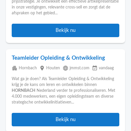
prijsstrategie. Je ontwikkelt een effectieve artikelpresentatie
in onze vestigingen, relevante cross-sell en zorgt dat de
afspraken op het gebied...
Bekijk nu
Teamleider Opleiding & Ontwikkeling
apartment
place
language
event_available
Hornbach
Houten
jmmst.com
vandaag
Wat ga je doen? Als Teamleider Opleiding & Ontwikkeling
krijg je de kans om leren en ontwikkelen binnen
HORNBACH
Nederland verder te professionaliseren. Met
4.000 medewerkers, een eigen opleidingsteam en diverse
strategische ontwikkelinitiatieven...
Bekijk nu