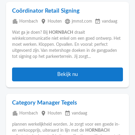
Coördinator Retail Signing
apartment
place
language
event_available
Hornbach
Houten
jmmst.com
vandaag
Wat ga je doen? Bij
HORNBACH
draait
winkelcommunicatie niet enkel om een goed ontwerp. Het
moet werken. Kloppen. Opvallen. En vooral: perfect
uitgevoerd zijn. Van metershoge doeken in de gangpaden
tot signing op het parkeerterrein. Jij zorgt...
Bekijk nu
Category Manager Tegels
apartment
place
event_available
Hornbach
Houten
vandaag
plannen werkelijkheid worden. Je zorgt voor een goede in-
en verkoopprijs, uiteraard in lijn met de
HORNBACH