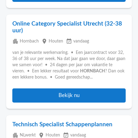
Online Category Specialist Utrecht (32-38
uur)
apartment
place
event_available
Hornbach
Houten
vandaag
van je relevante werkervaring. • Een jaarcontract voor 32,
36 of 38 uur per week. Na dat jaar gaan we door, daar gaan
we samen voor! • 24 dagen per jaar om vakantie te
vieren. • Een lekker resultaat voor
HORNBACH
? Dan ook
een lekkere bonus. • Goed gereedschap...
Bekijk nu
Technisch Specialist Schappenplannen
apartment
place
event_available
NLwerkt
Houten
vandaag