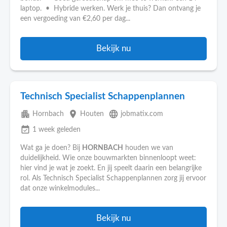
laptop. • Hybride werken. Werk je thuis? Dan ontvang je
een vergoeding van €2,60 per dag...
Bekijk nu
Technisch Specialist Schappenplannen
apartment
place
language
Hornbach
Houten
jobmatix.com
event_available
1 week geleden
Wat ga je doen? Bij
HORNBACH
houden we van
duidelijkheid. Wie onze bouwmarkten binnenloopt weet:
hier vind je wat je zoekt. En jij speelt daarin een belangrijke
rol. Als Technisch Specialist Schappenplannen zorg jij ervoor
dat onze winkelmodules...
Bekijk nu