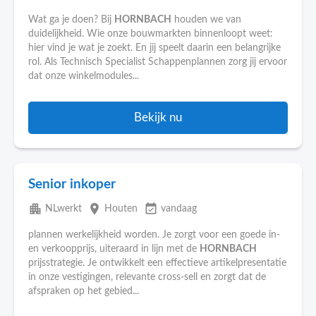
Wat ga je doen? Bij
HORNBACH
houden we van
duidelijkheid. Wie onze bouwmarkten binnenloopt weet:
hier vind je wat je zoekt. En jij speelt daarin een belangrijke
rol. Als Technisch Specialist Schappenplannen zorg jij ervoor
dat onze winkelmodules...
Bekijk nu
Senior inkoper
apartment
place
event_available
NLwerkt
Houten
vandaag
plannen werkelijkheid worden. Je zorgt voor een goede in-
en verkoopprijs, uiteraard in lijn met de
HORNBACH
prijsstrategie. Je ontwikkelt een effectieve artikelpresentatie
in onze vestigingen, relevante cross-sell en zorgt dat de
afspraken op het gebied...