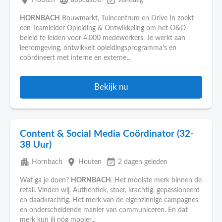
place
language
event_available
Houten
appcast.io
vandaag
HORNBACH
Bouwmarkt, Tuincentrum en Drive In zoekt
een Teamleider Opleiding & Ontwikkeling om het O&O-
beleid te leiden voor 4.000 medewerkers. Je werkt aan
leeromgeving, ontwikkelt opleidingsprogramma’s en
coördineert met interne en externe...
Bekijk nu
Content & Social Media Coördinator (32-
38 Uur)
apartment
place
event_available
Hornbach
Houten
2 dagen geleden
Wat ga je doen?
HORNBACH
. Het mooiste merk binnen de
retail. Vinden wij. Authentiek, stoer, krachtig, gepassioneerd
en daadkrachtig. Het merk van de eigenzinnige campagnes
en onderscheidende manier van communiceren. En dat
merk kun jij nóg mooier...