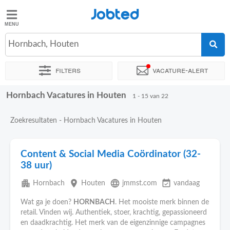
Jobted
Jobted
Vacatures
Hornbach, Houten
Filters
Vacature-alert
Salarissen
Hornbach Vacatures in Houten
Sorteer op
Exacte locatie
Bedrijf
Soort dienstverband
1 - 15 van 22
Zoekresultaten - Hornbach Vacatures in Houten
Content & Social Media Coördinator (32-
38 uur)
apartment
place
language
event_available
Hornbach
Houten
jmmst.com
vandaag
Wat ga je doen?
HORNBACH
. Het mooiste merk binnen de
retail. Vinden wij. Authentiek, stoer, krachtig, gepassioneerd
en daadkrachtig. Het merk van de eigenzinnige campagnes