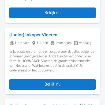
Bekijk nu
(Junior) Inkoper Vloeren
apartment
place
language
event_available
Hornbach
Houten
jmmst.com
vandaag
prijs, plaats en promotie en zorgt ervoor dat alles achter de
schermen goed geregeld is. Deze functie valt onder onze
formule
HORNBACH
Vloeren, de grootste Vloerenwinkel
van Nederland. Wat betekent dat in de praktijk? Je
ondersteunt bij het opbouwen...
Bekijk nu