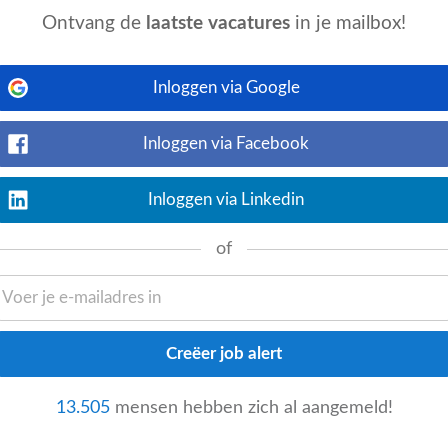
uimd, schoon en netjes • enthousiast en
Ontvang de
laatste vacatures
in je mailbox!
..
Inloggen via Google
- schiphol, noord-holland, nl
vailable
vandaag
Inloggen via Facebook
Bekijk nu
én aan de counter, bereid verse gerechten
 samen met je team voor snelle service en
Inloggen via Linkedin
of
ndaag
Bekijk nu
amedewerker
voor Museum De Lakenhal.
ms ’s avonds. Spreek je Nederlands en heb
13.505
mensen hebben zich al aangemeld!