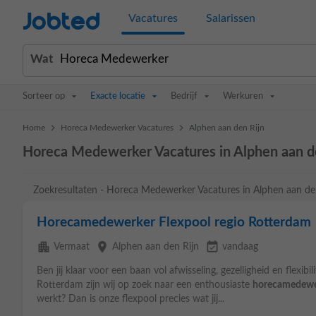
Jobted
Vacatures
Salarissen
Wat
Sorteer op
Exacte locatie
Bedrijf
Werkuren
>
>
Home
Horeca Medewerker Vacatures
Alphen aan den Rijn
Horeca Medewerker Vacatures in Alphen aan d
Zoekresultaten - Horeca Medewerker Vacatures in Alphen aan de
Horecamedewerker Flexpool regio Rotterdam
apartment
place
event_available
Vermaat
Alphen aan den Rijn
vandaag
Ben jij klaar voor een baan vol afwisseling, gezelligheid en flexibil
Rotterdam zijn wij op zoek naar een enthousiaste
horecamedewe
werkt? Dan is onze flexpool precies wat jij...