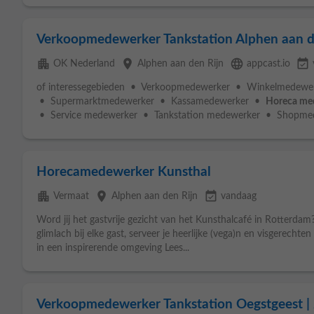
Verkoopmedewerker Tankstation Alphen aan den
apartment
place
language
event_available
OK Nederland
Alphen aan den Rijn
appcast.io
of interessegebieden • Verkoopmedewerker • Winkelmedewer
• Supermarktmedewerker • Kassamedewerker •
Horeca me
• Service medewerker • Tankstation medewerker • Shopmede
Horecamedewerker Kunsthal
apartment
place
event_available
Vermaat
Alphen aan den Rijn
vandaag
Word jij het gastvrije gezicht van het Kunsthalcafé in Rotterdam
glimlach bij elke gast, serveer je heerlijke (vega)n en visgerech
in een inspirerende omgeving Lees...
Verkoopmedewerker Tankstation Oegstgeest | 2