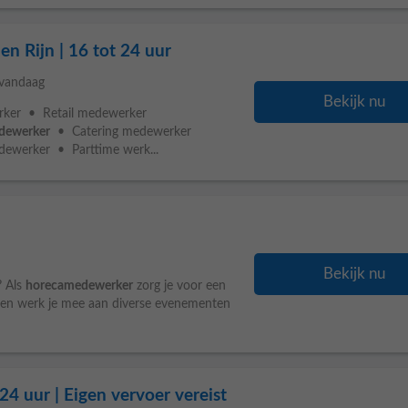
 Rijn | 16 tot 24 uur
vandaag
Bekijk nu
ker • Retail medewerker
dewerker
• Catering medewerker
werker • Parttime werk...
Bekijk nu
? Als
horecamedewerker
zorg je voor een
ten en werk je mee aan diverse evenementen
4 uur | Eigen vervoer vereist