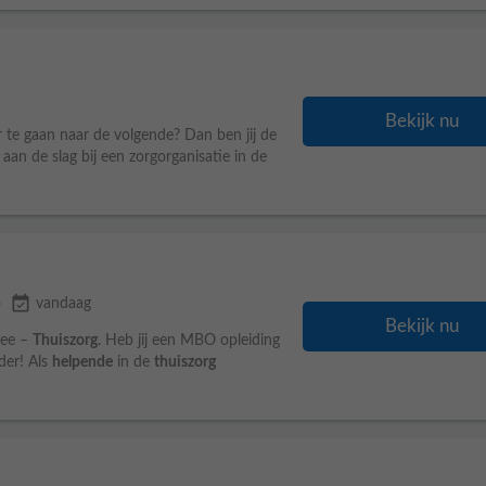
Bekijk nu
te gaan naar de volgende? Dan ben jij de
an de slag bij een zorgorganisatie in de
event_available
o
vandaag
Bekijk nu
Zee –
Thuiszorg
. Heb jij een MBO opleiding
der! Als
helpende
in de
thuiszorg