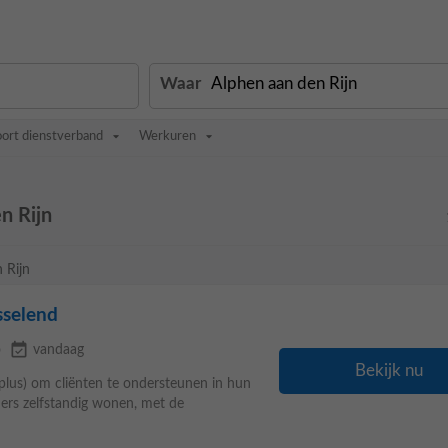
Waar
oort dienstverband
Werkuren
n Rijn
 Rijn
sselend
event_available
o
vandaag
Bekijk nu
plus) om cliënten te ondersteunen in hun
oners zelfstandig wonen, met de