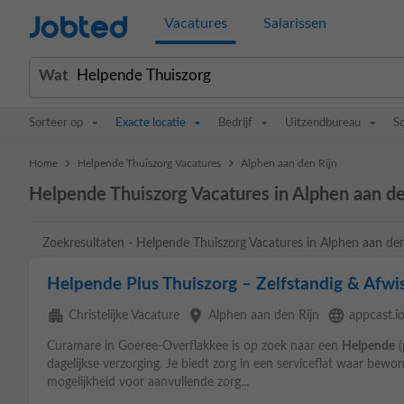
Jobted
Vacatures
Salarissen
Wat
Sorteer op
Exacte locatie
Bedrijf
Uitzendbureau
S
>
>
Home
Helpende Thuiszorg Vacatures
Alphen aan den Rijn
Helpende Thuiszorg Vacatures in Alphen aan de
Zoekresultaten - Helpende Thuiszorg Vacatures in Alphen aan den
Helpende Plus Thuiszorg – Zelfstandig & Afwi
apartment
place
language
Christelijke Vacature
Alphen aan den Rijn
appcast.i
Curamare in Goeree-Overflakkee is op zoek naar een
Helpende
(
dagelijkse verzorging. Je biedt zorg in een serviceflat waar bew
mogelijkheid voor aanvullende zorg...