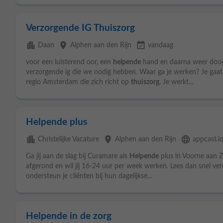
Verzorgende IG Thuiszorg
apartment
place
event_available
Daan
Alphen aan den Rijn
vandaag
voor een luisterend oor, een
helpende
hand en daarna weer door 
verzorgende ig die we nodig hebben. Waar ga je werken? Je gaat a
regio Amsterdam die zich richt op
thuiszorg
. Je werkt...
Helpende plus
apartment
place
language
Christelijke Vacature
Alphen aan den Rijn
appcast.i
Ga jij aan de slag bij Curamare als
Helpende
plus in Voorne aan 
afgerond en wil jij 16-24 uur per week werken. Lees dan snel ver
ondersteun je cliënten bij hun dagelijkse...
Helpende in de zorg