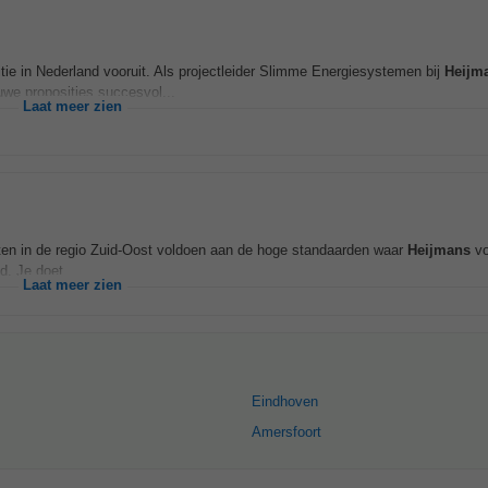
ie in Nederland vooruit. Als projectleider Slimme Energiesystemen bij
Heijm
uwe proposities succesvol...
Laat meer zien
jecten in de regio Zuid-Oost voldoen aan de hoge standaarden waar
Heijmans
vo
. Je doet...
Laat meer zien
Eindhoven
Amersfoort