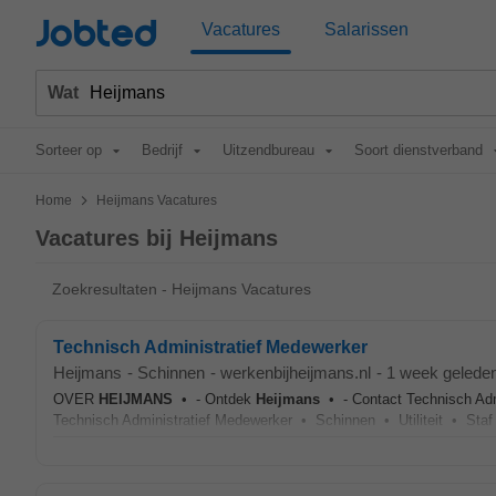
Jobted
Vacatures
Salarissen
Wat
Sorteer op
Bedrijf
Uitzendbureau
Soort dienstverband
>
Home
Heijmans Vacatures
Vacatures bij Heijmans
Zoekresultaten - Heijmans Vacatures
Technisch Administratief Medewerker
Heijmans
-
Schinnen
-
werkenbijheijmans.nl
-
1 week gelede
OVER
HEIJMANS
• - Ontdek
Heijmans
• - Contact Technisch Adm
Technisch Administratief Medewerker • Schinnen • Utiliteit • Staf •