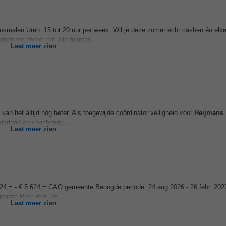
osmalen Uren: 15 tot 20 uur per week. Wil je deze zomer echt cashen én elk
n we ervoor dat alle ruimtes...
Laat meer zien
kan het altijd nóg beter. Als toegewijde coördinator veiligheid voor
Heijmans
ederland op coachende...
Laat meer zien
.824,= - € 5.624,= CAO gemeente Beoogde periode: 24 aug 2026 - 26 febr. 202
orate Recruiter. De...
Laat meer zien