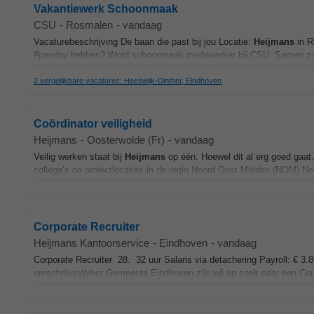
Vakantiewerk Schoonmaak
CSU
-
Rosmalen
-
vandaag
Vacaturebeschrijving De baan die past bij jou Locatie:
Heijmans
in R
#payday hebben? Word schoonmaak medewerker bij CSU. Samen zorge
2 vergelijkbare vacatures: Heeswijk-Dinther, Eindhoven
Coördinator veiligheid
Heijmans
-
Oosterwolde (Fr)
-
vandaag
Veilig werken staat bij
Heijmans
op één. Hoewel dit al erg goed gaat, 
collega’s op projectlocaties in de regio Noord Oost Midden (NOM) N
Corporate Recruiter
Heijmans Kantoorservice
-
Eindhoven
-
vandaag
Corporate Recruiter 28. 32 uur Salaris via detachering Payroll: € 3
omschrijvingVoor Gemeente Eindhoven zijn wij op zoek naar een Corp