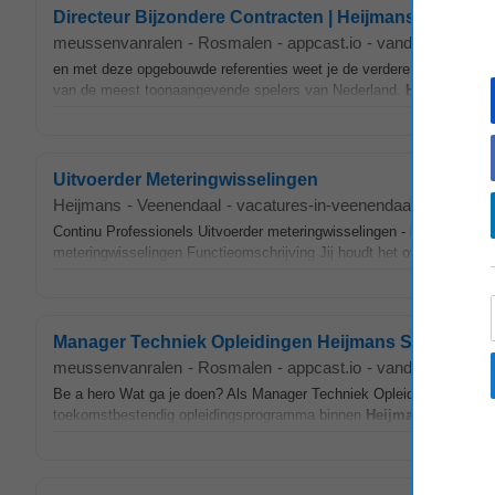
Directeur Bijzondere Contracten | Heijmans Utiliteit
meussenvanralen
-
Rosmalen
-
appcast.io
-
vandaag
en met deze opgebouwde referenties weet je de verdere groei van
He
van de meest toonaangevende spelers van Nederland.
Heijmans
wil
Uitvoerder Meteringwisselingen
Heijmans
-
Veenendaal
-
vacatures-in-veenendaal.nl
-
3 dage
Continu Professionels Uitvoerder meteringwisselingen -
Heijmans
- 
meteringwisselingen Functieomschrijving Jij houdt het overzicht over
Manager Techniek Opleidingen Heijmans Services
meussenvanralen
-
Rosmalen
-
appcast.io
-
vandaag
Be a hero Wat ga je doen? Als Manager Techniek Opleidingen neem j
toekomstbestendig opleidingsprogramma binnen
Heijmans
Services.