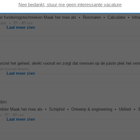
r funderingstechnieken Maak het mee als • Rosmalen • Calculatie • Infra
ie • 32 - 40 uur...
Laat meer zien
rziet het geheel, denkt vooruit en zorgt dat mensen op de juiste plek het ver
el tussen teams...
Laat meer zien
den
nkler Maak het mee als • Schiphol • Ontwerp & engineering • Utiliteit • 3
 32 - 40 uur...
Laat meer zien