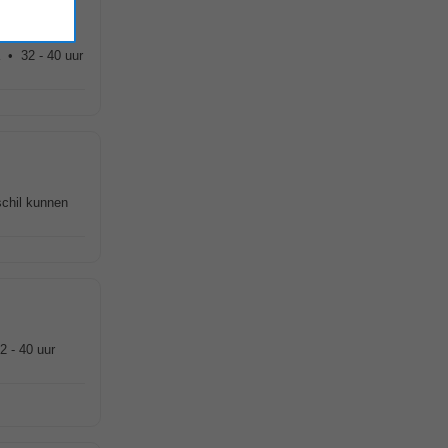
 • 32 - 40 uur
schil kunnen
2 - 40 uur