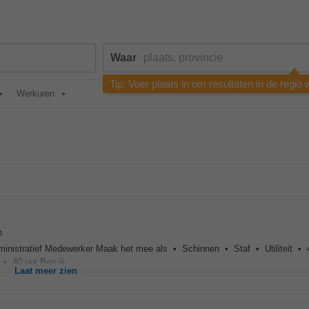
Waar
Tip: Voer plaats in om resultaten in de regio
Werkuren
n
inistratief Medewerker Maak het mee als • Schinnen • Staf • Utiliteit • 
 40 uur Ben jij...
Laat meer zien