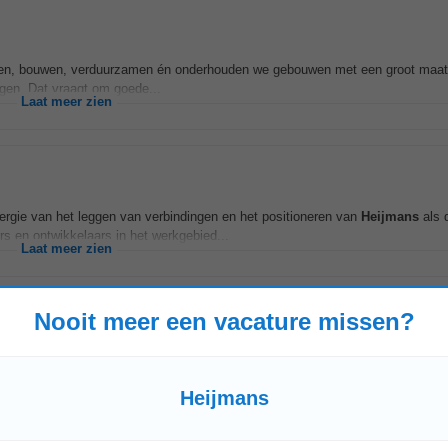
rpen, bouwen, verduurzamen én onderhouden we gebouwen met een groot maat
gen. Dat vraagt om goede...
Laat meer zien
energie van het leggen van verbindingen en het positioneren van
Heijmans
als 
rs en ontwikkelaars in het werkgebied...
Laat meer zien
Nooit meer een vacature missen?
project of een weekend waarin een complete asfaltverharding wordt vervangen? 
m jij de leiding...
Heijmans
Laat meer zien