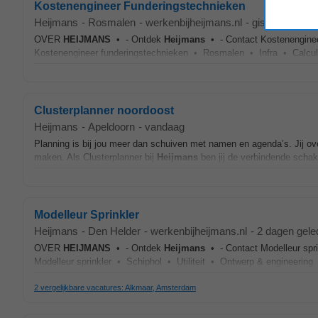
Kostenengineer Funderingstechnieken
Heijmans
-
Rosmalen
-
werkenbijheijmans.nl
-
gisteren
OVER
HEIJMANS
• - Ontdek
Heijmans
• - Contact Kostenenginee
Kostenengineer funderingstechnieken • Rosmalen • Infra • Calculat
Clusterplanner noordoost
Heijmans
-
Apeldoorn
-
vandaag
Planning is bij jou meer dan schuiven met namen en agenda’s. Jij ove
maken. Als Clusterplanner bij
Heijmans
ben jij de verbindende schak
Modelleur Sprinkler
Heijmans
-
Den Helder
-
werkenbijheijmans.nl
-
2 dagen gele
OVER
HEIJMANS
• - Ontdek
Heijmans
• - Contact Modelleur spri
Modelleur sprinkler • Schiphol • Utiliteit • Ontwerp & engineering •
2 vergelijkbare vacatures: Alkmaar, Amsterdam