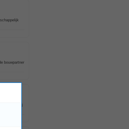
schappelijk
de bouwpartner
Daar krijg jij