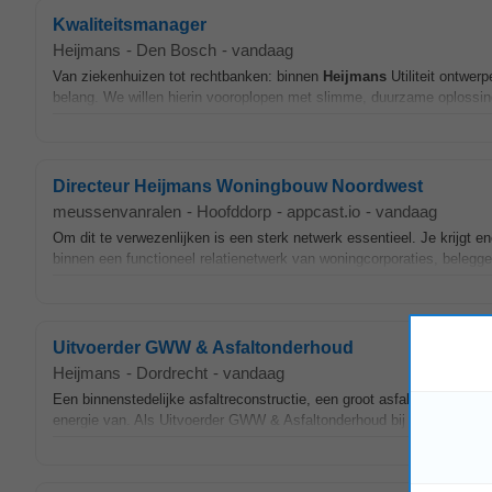
Kwaliteitsmanager
Heijmans
-
Den Bosch
-
vandaag
Van ziekenhuizen tot rechtbanken: binnen
Heijmans
Utiliteit ontwe
belang. We willen hierin vooroplopen met slimme, duurzame oplossin
Directeur Heijmans Woningbouw Noordwest
meussenvanralen
-
Hoofddorp
-
appcast.io
-
vandaag
Om dit te verwezenlijken is een sterk netwerk essentieel. Je krijgt 
binnen een functioneel relatienetwerk van woningcorporaties, belegge
Uitvoerder GWW & Asfaltonderhoud
Heijmans
-
Dordrecht
-
vandaag
Een binnenstedelijke asfaltreconstructie, een groot asfaltonderhouds
energie van. Als Uitvoerder GWW & Asfaltonderhoud bij
Heijmans
nee