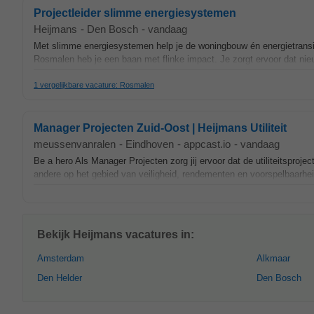
Projectleider slimme energiesystemen
Heijmans
-
Den Bosch
-
vandaag
Met slimme energiesystemen help je de woningbouw én energietransit
Rosmalen heb je een baan met flinke impact. Je zorgt ervoor dat nie
1 vergelijkbare vacature: Rosmalen
Manager Projecten Zuid-Oost | Heijmans Utiliteit
meussenvanralen
-
Eindhoven
-
appcast.io
-
vandaag
Be a hero Als Manager Projecten zorg jij ervoor dat de utiliteitspro
andere op het gebied van veiligheid, rendementen en voorspelbaarheid
Bekijk Heijmans vacatures in:
Amsterdam
Alkmaar
Den Helder
Den Bosch