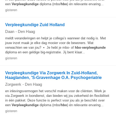
een
Verpleegkundige
diploma (mbo/
hbo
) én relevante ervaring...
gisteren
Verpleegkundige Zuid Holland
Daan
-
Den Haag
meldt veranderingen en helpt je collega’s wanneer dat nodig is. Met
jouw inzet maak je elke dag mooier voor de bewoners. Wat
verwachten we van jou? • Je hebt je mbo- of
hbo
-
verpleegkunde
diploma en een geldige big-registratie. Jij bent klaar...
gisteren
Verpleegkundige Via Zorgwerk In Zuid-Holland,
Haaglanden, 'S-Gravenhage O.A. Psychogeriatrie
Zorgwerk
-
Den Haag
en inlevingsvermogen het verschil maken voor de cliënten. Werk je
via Zorgwerk in loondienst, dan bieden wij jou zekerheid én flexibiliteit
in één pakket. Deze functie is perfect voor jou als je beschikt over
een
Verpleegkundige
diploma (mbo/
hbo
) én relevante ervaring...
gisteren