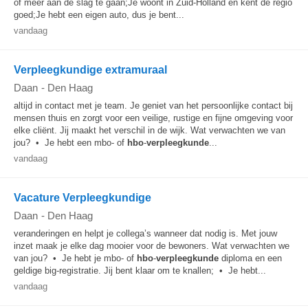
of meer aan de slag te gaan;Je woont in Zuid-Holland en kent de regio
goed;Je hebt een eigen auto, dus je bent...
vandaag
Verpleegkundige extramuraal
Daan
-
Den Haag
altijd in contact met je team. Je geniet van het persoonlijke contact bij
mensen thuis en zorgt voor een veilige, rustige en fijne omgeving voor
elke cliënt. Jij maakt het verschil in de wijk. Wat verwachten we van
jou? • Je hebt een mbo- of
hbo
-
verpleegkunde
...
vandaag
Vacature Verpleegkundige
Daan
-
Den Haag
veranderingen en helpt je collega’s wanneer dat nodig is. Met jouw
inzet maak je elke dag mooier voor de bewoners. Wat verwachten we
van jou? • Je hebt je mbo- of
hbo
-
verpleegkunde
diploma en een
geldige big-registratie. Jij bent klaar om te knallen; • Je hebt...
vandaag