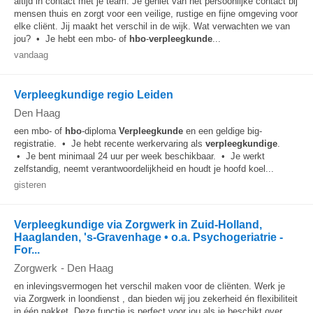
altijd in contact met je team. Je geniet van het persoonlijke contact bij
mensen thuis en zorgt voor een veilige, rustige en fijne omgeving voor
elke cliënt. Jij maakt het verschil in de wijk. Wat verwachten we van
jou? • Je hebt een mbo- of
hbo
-
verpleegkunde
...
vandaag
Verpleegkundige regio Leiden
Den Haag
een mbo- of
hbo
-diploma
Verpleegkunde
en een geldige big-
registratie. • Je hebt recente werkervaring als
verpleegkundige
.
• Je bent minimaal 24 uur per week beschikbaar. • Je werkt
zelfstandig, neemt verantwoordelijkheid en houdt je hoofd koel...
gisteren
Verpleegkundige via Zorgwerk in Zuid-Holland,
Haaglanden, 's-Gravenhage • o.a. Psychogeriatrie -
For...
Zorgwerk
-
Den Haag
en inlevingsvermogen het verschil maken voor de cliënten. Werk je
via Zorgwerk in loondienst , dan bieden wij jou zekerheid én flexibiliteit
in één pakket. Deze functie is perfect voor jou als je beschikt over