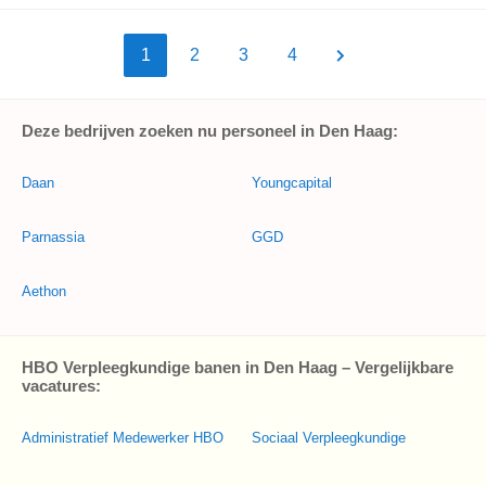
1
2
3
4
Deze bedrijven zoeken nu personeel in Den Haag:
Daan
Youngcapital
Parnassia
GGD
Aethon
HBO Verpleegkundige banen in Den Haag – Vergelijkbare
vacatures:
Administratief Medewerker HBO
Sociaal Verpleegkundige