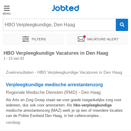
Jobted
Jobted
Vacatures
HBO Verpleegkundige, Den Haag
Filters
Vacature-alert
Salarissen
Sorteer op
Exacte locatie
Bedrijf
Uitzendbureau
Soo
HBO Verpleegkundige Vacatures in Den Haag
1 - 15 van 82
Zoekresultaten - HBO Verpleegkundige Vacatures in Den Haag
Verpleegkundige medische arrestantenzorg
Regionale Medische Diensten (RMD)
-
Den Haag
Als Arts en Zorg Groep staan we voor goede toegankelijke zorg voor
iedereen, dus ook voor arrestanten. Als
hbo
-
verpleegkundige
medische arrestantenzorg (MAZ) werk je op een of meerdere locaties
van de Politie Eenheid Den Haag, in het cellencomplex...
vandaag