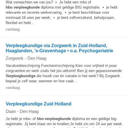
Wat verwachten we van jou? • Je hebt een mbo of
hbo
verpleegkunde
diploma met geldige BIG registratie; • je hebt
relevante en recente werkervaring; • je bent beschikbaar voor
minimaal 16 uren per week; • je bent zelfverzekerd, behulpzaam,
flexibel en hebt...
vandaag
Verpleegkundige via Zorgwerk in Zuid-Holland,
Haaglanden, 's-Gravenhage • o.a. Psychogeriatrie
Zorgwerk
-
Den Haag
Vacaturebeschrijving Functieomschrijving Kies voor vrijheid in jouw
zorgcarrière en werk zoals het jóu uitkomt! Ben jij een gepassioneerde
Verpleegkundige
die houdt van én variatie in het werk? Bij Zorgwerk
bepaal je zelf waar, wanneer en hoe vaak...
vandaag
Verpleegkundige Zuid Holland
Daan
-
Den Haag
Je hebt je mbo- of
hbo
-
verpleegkunde
diploma en een geldige big-
registratie. Jij bent klaar om te knallen;Je hebt zin om 24 uur per week