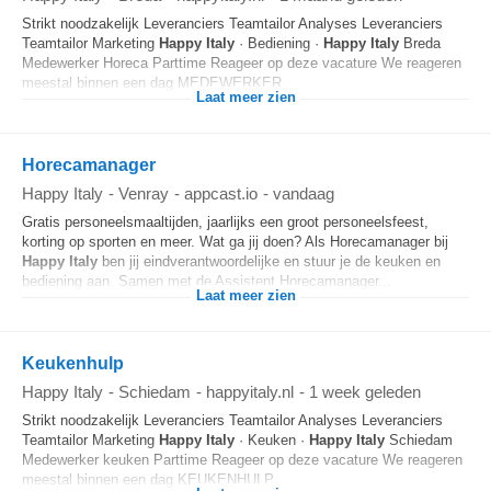
Strikt noodzakelijk Leveranciers Teamtailor Analyses Leveranciers
Teamtailor Marketing
Happy
Italy
· Bediening ·
Happy
Italy
Breda
Medewerker Horeca Parttime Reageer op deze vacature We reageren
meestal binnen een dag MEDEWERKER...
Laat meer zien
Horecamanager
Happy Italy
-
Venray
-
appcast.io
-
vandaag
Gratis personeelsmaaltijden, jaarlijks een groot personeelsfeest,
korting op sporten en meer. Wat ga jij doen? Als Horecamanager bij
Happy
Italy
ben jij eindverantwoordelijke en stuur je de keuken en
bediening aan. Samen met de Assistent Horecamanager...
Laat meer zien
Keukenhulp
Happy Italy
-
Schiedam
-
happyitaly.nl
-
1 week geleden
Strikt noodzakelijk Leveranciers Teamtailor Analyses Leveranciers
Teamtailor Marketing
Happy
Italy
· Keuken ·
Happy
Italy
Schiedam
Medewerker keuken Parttime Reageer op deze vacature We reageren
meestal binnen een dag KEUKENHULP...