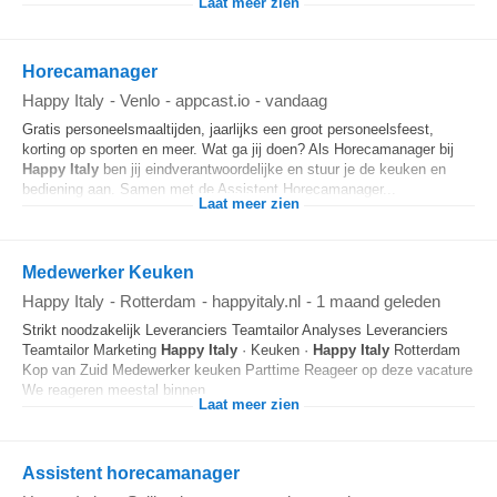
Laat meer zien
Horecamanager
Happy Italy
-
Venlo
-
appcast.io
-
vandaag
Gratis personeelsmaaltijden, jaarlijks een groot personeelsfeest,
korting op sporten en meer. Wat ga jij doen? Als Horecamanager bij
Happy
Italy
ben jij eindverantwoordelijke en stuur je de keuken en
bediening aan. Samen met de Assistent Horecamanager...
Laat meer zien
Medewerker Keuken
Happy Italy
-
Rotterdam
-
happyitaly.nl
-
1 maand geleden
Strikt noodzakelijk Leveranciers Teamtailor Analyses Leveranciers
Teamtailor Marketing
Happy
Italy
· Keuken ·
Happy
Italy
Rotterdam
Kop van Zuid Medewerker keuken Parttime Reageer op deze vacature
We reageren meestal binnen...
Laat meer zien
Assistent horecamanager