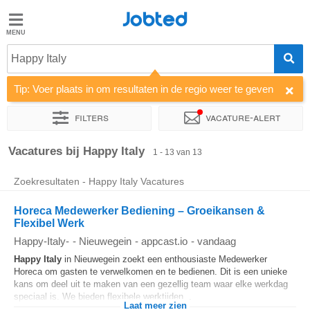
Jobted
Jobted
Vacatures
Happy Italy
Tip: Voer plaats in om resultaten in de regio weer te geven
Salarissen
Filters
Vacature-alert
Sorteer op
Bedrijf
Soort dienstverband
Werkuren
Vacatures bij Happy Italy
1 - 13 van 13
Zoekresultaten - Happy Italy Vacatures
Horeca Medewerker Bediening – Groeikansen &
Flexibel Werk
Happy-Italy-
-
Nieuwegein
-
appcast.io
-
vandaag
Happy
Italy
in Nieuwegein zoekt een enthousiaste Medewerker
Horeca om gasten te verwelkomen en te bedienen. Dit is een unieke
kans om deel uit te maken van een gezellig team waar elke werkdag
speciaal is. We bieden flexibele werktijden...
Laat meer zien