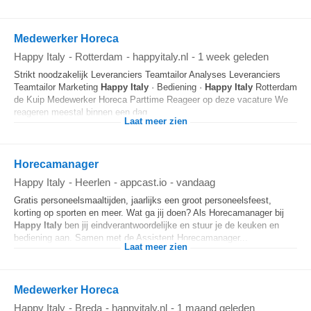
Medewerker Horeca
Happy Italy
-
Rotterdam
-
happyitaly.nl
-
1 week geleden
Strikt noodzakelijk Leveranciers Teamtailor Analyses Leveranciers
Teamtailor Marketing
Happy
Italy
· Bediening ·
Happy
Italy
Rotterdam
de Kuip Medewerker Horeca Parttime Reageer op deze vacature We
reageren meestal binnen een dag...
Laat meer zien
Horecamanager
Happy Italy
-
Heerlen
-
appcast.io
-
vandaag
Gratis personeelsmaaltijden, jaarlijks een groot personeelsfeest,
korting op sporten en meer. Wat ga jij doen? Als Horecamanager bij
Happy
Italy
ben jij eindverantwoordelijke en stuur je de keuken en
bediening aan. Samen met de Assistent Horecamanager...
Laat meer zien
Medewerker Horeca
Happy Italy
-
Breda
-
happyitaly.nl
-
1 maand geleden