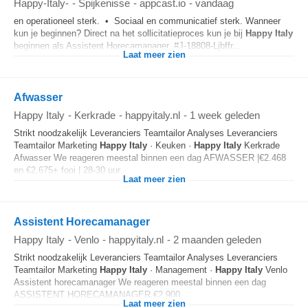
Happy-Italy-
-
Spijkenisse
-
appcast.io
-
vandaag
en operationeel sterk. • Sociaal en communicatief sterk. Wanneer
kun je beginnen? Direct na het sollicitatieproces kun je bij
Happy
Italy
beginnen als Assistent Horecamanager. #J-18808-Ljbffr...
Laat meer zien
Afwasser
Happy Italy
-
Kerkrade
-
happyitaly.nl
-
1 week geleden
Strikt noodzakelijk Leveranciers Teamtailor Analyses Leveranciers
Teamtailor Marketing
Happy
Italy
· Keuken ·
Happy
Italy
Kerkrade
Afwasser We reageren meestal binnen een dag AFWASSER |€2.468
en €2.675+ fooi | 28-30 uur...
Laat meer zien
Assistent Horecamanager
Happy Italy
-
Venlo
-
happyitaly.nl
-
2 maanden geleden
Strikt noodzakelijk Leveranciers Teamtailor Analyses Leveranciers
Teamtailor Marketing
Happy
Italy
· Management ·
Happy
Italy
Venlo
Assistent horecamanager We reageren meestal binnen een dag
ASSISTENT HORECAMANAGER €2.900...
Laat meer zien