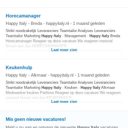
Horecamanager
Happy Italy
-
Breda
-
happyitaly.nl
-
1 maand geleden
Strikt noodzakelijk Leveranciers Teamtailor Analyses Leveranciers
Teamtailor Marketing
Happy
Italy
· Management ·
Happy
Italy
Breda
Horecamanager Reageer op deze vacature We reageren meestal
binnen een dag HORECAMANAGER...
Laat meer zien
Keukenhulp
Happy Italy
-
Alkmaar
-
happyitaly.nl
-
1 maand geleden
Strikt noodzakelijk Leveranciers Teamtailor Analyses Leveranciers
Teamtailor Marketing
Happy
Italy
· Keuken ·
Happy
Italy
Alkmaar
Medewerker keuken Parttime Reageer op deze vacature We reageren
meestal binnen een dag KEUKENHULP...
Laat meer zien
Mis geen nieuwe vacatures!
Meld u nu aan en ontvang de nieuwste
Happy Italy
vacatures