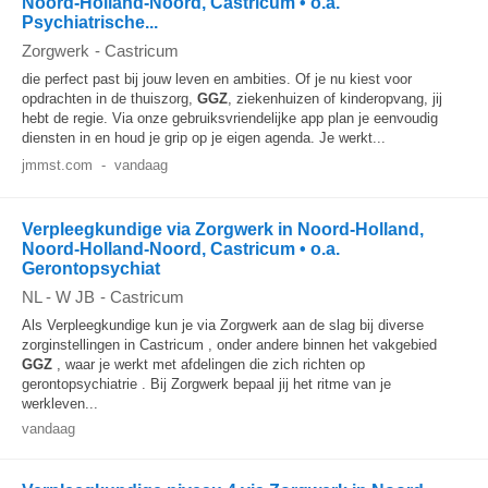
Noord-Holland-Noord, Castricum • o.a.
Psychiatrische...
Zorgwerk
-
Castricum
die perfect past bij jouw leven en ambities. Of je nu kiest voor
opdrachten in de thuiszorg,
GGZ
, ziekenhuizen of kinderopvang, jij
hebt de regie. Via onze gebruiksvriendelijke app plan je eenvoudig
diensten in en houd je grip op je eigen agenda. Je werkt...
jmmst.com
-
vandaag
Verpleegkundige via Zorgwerk in Noord-Holland,
Noord-Holland-Noord, Castricum • o.a.
Gerontopsychiat
NL - W JB
-
Castricum
Als Verpleegkundige kun je via Zorgwerk aan de slag bij diverse
zorginstellingen in Castricum , onder andere binnen het vakgebied
GGZ
, waar je werkt met afdelingen die zich richten op
gerontopsychiatrie . Bij Zorgwerk bepaal jij het ritme van je
werkleven...
vandaag