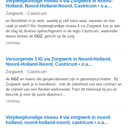
Verpleegkundige niveau 4 via Zorgwerk in Noord-
Holland, Noord-Holland-Noord, Castricum • o.a....
Zorgwerk
-
Castricum
en flexibiliteit in je werk, waarbij jij zélf kiest waar, wanneer en hoe
vaak je werkt? Als Verpleegkundige niveau 4 via Zorgwerk kun je aan
de slag bij diverse opdrachtgevers in de regio Castricum, waaronder
teams binnen de
GGZ
, gericht op de zorg...
vandaag
Verzorgende 3 IG via Zorgwerk in Noord-Holland,
Noord-Holland-Noord, Castricum • o.a....
Zorgwerk
-
Castricum
de
GGZ
en teams die gespecialiseerd zijn in gerontopsychiatrie . Bij
Zorgwerk werk je in loondienst , mét de zekerheid van een contract en
de vrijheid van een flexibel werkrooster. Past dit helemaal bij jou en
beschik jij over de juiste diploma’s...
vandaag
Verpleegkundige niveau 4 via zorgwerk in noord-
holland, noord-holland-noord, castricum • o.a....