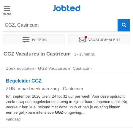
Jobted
Jobted
Vacatures
GGZ, Castricum
Filters
Vacature-alert
Salarissen
Sorteer op
Exacte locatie
Bedrijf
Uitzendbureau
Soo
GGZ Vacatures in Castricum
1 - 15 van 36
Zoekresultaten - GGZ Vacatures in Castricum
Begeleider GGZ
ZIJN. maakt werk van zorg
-
Castricum
t/m september 2026 Uren: 24 tot 32 uur per week Voor deze opdracht
zoeken wij een begeleider die stevig in zijn of haar schoenen staat. Bij
voorkeur ben je al bekend met deze units of heb je ervaring binnen
een vergelijkbare intensieve
GGZ
-omgeving...
vandaag