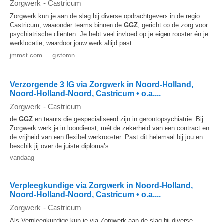
Zorgwerk
-
Castricum
Zorgwerk kun je aan de slag bij diverse opdrachtgevers in de regio
Castricum, waaronder teams binnen de
GGZ
, gericht op de zorg voor
psychiatrische cliënten. Je hebt veel invloed op je eigen rooster én je
werklocatie, waardoor jouw werk altijd past...
jmmst.com
-
gisteren
Verzorgende 3 IG via Zorgwerk in Noord-Holland,
Noord-Holland-Noord, Castricum • o.a....
Zorgwerk
-
Castricum
de
GGZ
en teams die gespecialiseerd zijn in gerontopsychiatrie. Bij
Zorgwerk werk je in loondienst, mét de zekerheid van een contract en
de vrijheid van een flexibel werkrooster. Past dit helemaal bij jou en
beschik jij over de juiste diploma’s...
vandaag
Verpleegkundige via Zorgwerk in Noord-Holland,
Noord-Holland-Noord, Castricum • o.a....
Zorgwerk
-
Castricum
Als Verpleegkundige kun je via Zorgwerk aan de slag bij diverse