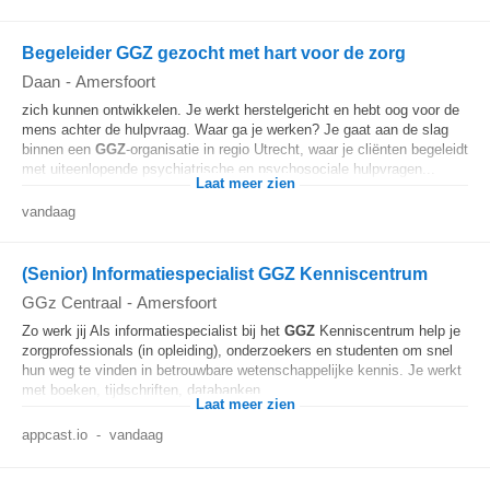
Begeleider GGZ gezocht met hart voor de zorg
Daan
-
Amersfoort
zich kunnen ontwikkelen. Je werkt herstelgericht en hebt oog voor de
mens achter de hulpvraag. Waar ga je werken? Je gaat aan de slag
binnen een
GGZ
-organisatie in regio Utrecht, waar je cliënten begeleidt
met uiteenlopende psychiatrische en psychosociale hulpvragen...
Laat meer zien
vandaag
(Senior) Informatiespecialist GGZ Kenniscentrum
GGz Centraal
-
Amersfoort
Zo werk jij Als informatiespecialist bij het
GGZ
Kenniscentrum help je
zorgprofessionals (in opleiding), onderzoekers en studenten om snel
hun weg te vinden in betrouwbare wetenschappelijke kennis. Je werkt
met boeken, tijdschriften, databanken...
Laat meer zien
appcast.io
-
vandaag