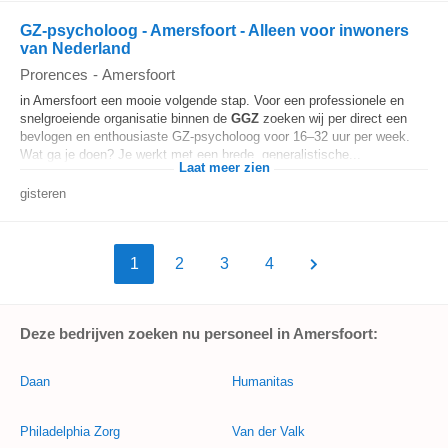
GZ-psycholoog - Amersfoort - Alleen voor inwoners
van Nederland
Prorences
-
Amersfoort
in Amersfoort een mooie volgende stap. Voor een professionele en
snelgroeiende organisatie binnen de
GGZ
zoeken wij per direct een
bevlogen en enthousiaste GZ-psycholoog voor 16–32 uur per week.
Wat ga je doen? Je werkt met een brede, generalistische...
Laat meer zien
gisteren
1
2
3
4
Deze bedrijven zoeken nu personeel in Amersfoort:
Daan
Humanitas
Philadelphia Zorg
Van der Valk