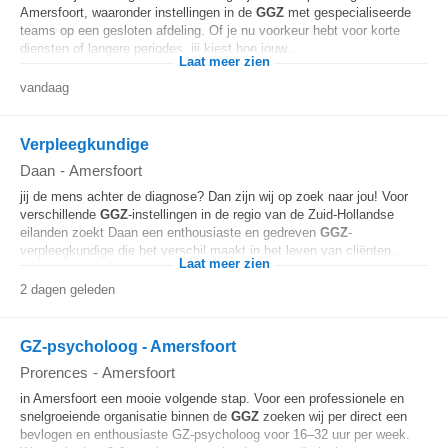
Amersfoort, waaronder instellingen in de
GGZ
met gespecialiseerde
teams op een gesloten afdeling. Of je nu voorkeur hebt voor korte
diensten of langere periodes, jij kiest hoe jouw...
Laat meer zien
vandaag
Verpleegkundige
Daan
-
Amersfoort
jij de mens achter de diagnose? Dan zijn wij op zoek naar jou! Voor
verschillende
GGZ
-instellingen in de regio van de Zuid-Hollandse
eilanden zoekt Daan een enthousiaste en gedreven
GGZ
-
verpleegkundige die het verschil maakt in het leven van cliënten...
Laat meer zien
2 dagen geleden
GZ-psycholoog - Amersfoort
Prorences
-
Amersfoort
in Amersfoort een mooie volgende stap. Voor een professionele en
snelgroeiende organisatie binnen de
GGZ
zoeken wij per direct een
bevlogen en enthousiaste GZ-psycholoog voor 16–32 uur per week.