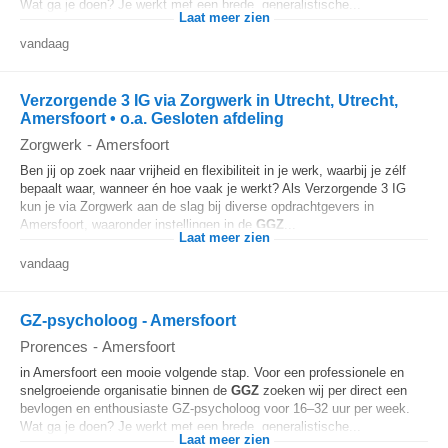
Wat ga je doen? Je werkt met een brede, generalistische...
Laat meer zien
vandaag
Verzorgende 3 IG via Zorgwerk in Utrecht, Utrecht,
Amersfoort • o.a. Gesloten afdeling
Zorgwerk
-
Amersfoort
Ben jij op zoek naar vrijheid en flexibiliteit in je werk, waarbij je zélf
bepaalt waar, wanneer én hoe vaak je werkt? Als Verzorgende 3 IG
kun je via Zorgwerk aan de slag bij diverse opdrachtgevers in
Amersfoort, waaronder instellingen in de
GGZ
...
Laat meer zien
vandaag
GZ-psycholoog - Amersfoort
Prorences
-
Amersfoort
in Amersfoort een mooie volgende stap. Voor een professionele en
snelgroeiende organisatie binnen de
GGZ
zoeken wij per direct een
bevlogen en enthousiaste GZ-psycholoog voor 16–32 uur per week.
Wat ga je doen? Je werkt met een brede, generalistische...
Laat meer zien