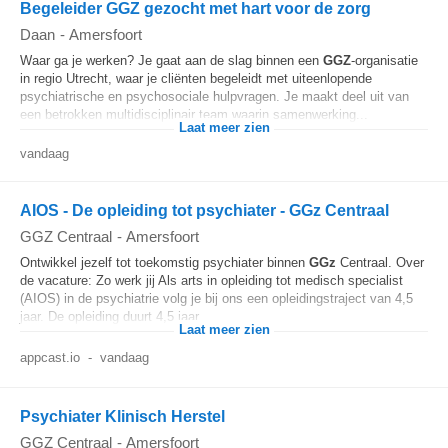
Begeleider GGZ gezocht met hart voor de zorg
Daan
-
Amersfoort
Waar ga je werken? Je gaat aan de slag binnen een
GGZ
-organisatie
in regio Utrecht, waar je cliënten begeleidt met uiteenlopende
psychiatrische en psychosociale hulpvragen. Je maakt deel uit van
een betrokken multidisciplinair team waarin samenwerking...
Laat meer zien
vandaag
AIOS - De opleiding tot psychiater - GGz Centraal
GGZ Centraal
-
Amersfoort
Ontwikkel jezelf tot toekomstig psychiater binnen
GGz
Centraal. Over
de vacature: Zo werk jij Als arts in opleiding tot medisch specialist
(AIOS) in de psychiatrie volg je bij ons een opleidingstraject van 4,5
jaar. De opleiding duurt 4,5 jaar...
Laat meer zien
appcast.io
-
vandaag
Psychiater Klinisch Herstel
GGZ Centraal
-
Amersfoort