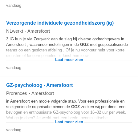
vandaag
Verzorgende individuele gezondheidszorg (ig)
NLwerkt
-
Amersfoort
3 IG kun je via Zorgwerk aan de slag bij diverse opdrachtgevers in
Amersfoort , waaronder instellingen in de
GGZ
met gespecialiseerde
teams op een gesloten afdeling . Of je nu voorkeur hebt voor korte
diensten of langere periodes, jij kiest hoe jouw...
Laat meer zien
vandaag
GZ-psycholoog - Amersfoort
Prorences
-
Amersfoort
in Amersfoort een mooie volgende stap. Voor een professionele en
snelgroeiende organisatie binnen de
GGZ
zoeken wij per direct een
bevlogen en enthousiaste GZ-psycholoog voor 16–32 uur per week.
Wat ga je doen? Je werkt met een brede, generalistische...
Laat meer zien
vandaag