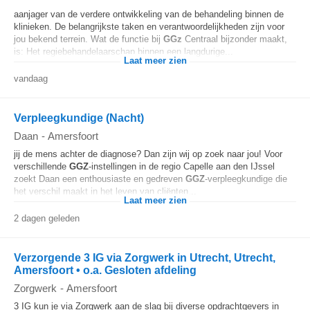
aanjager van de verdere ontwikkeling van de behandeling binnen de
klinieken. De belangrijkste taken en verantwoordelijkheden zijn voor
jou bekend terrein. Wat de functie bij
GGz
Centraal bijzonder maakt,
is: Het regiebehandelaarschap binnen een langdurige...
Laat meer zien
vandaag
Verpleegkundige (Nacht)
Daan
-
Amersfoort
jij de mens achter de diagnose? Dan zijn wij op zoek naar jou! Voor
verschillende
GGZ
-instellingen in de regio Capelle aan den IJssel
zoekt Daan een enthousiaste en gedreven
GGZ
-verpleegkundige die
het verschil maakt in het leven van cliënten...
Laat meer zien
2 dagen geleden
Verzorgende 3 IG via Zorgwerk in Utrecht, Utrecht,
Amersfoort • o.a. Gesloten afdeling
Zorgwerk
-
Amersfoort
3 IG kun je via Zorgwerk aan de slag bij diverse opdrachtgevers in