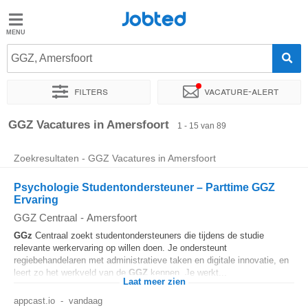
Jobted
Jobted
Vacatures
GGZ, Amersfoort
Filters
Vacature-alert
Salarissen
Sorteer op
Exacte locatie
Bedrijf
Uitzendbureau
Soo
GGZ Vacatures in Amersfoort
1 - 15 van 89
Zoekresultaten - GGZ Vacatures in Amersfoort
Psychologie Studentondersteuner – Parttime GGZ
Ervaring
GGZ Centraal
-
Amersfoort
GGz
Centraal zoekt studentondersteuners die tijdens de studie
relevante werkervaring op willen doen. Je ondersteunt
regiebehandelaren met administratieve taken en digitale innovatie, en
leert zo het werkveld van de
GGZ
kennen. Je werkt...
Laat meer zien
appcast.io
-
vandaag