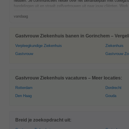
hebben. Je communiceert helder over het behandelplan met collega's 
handelingen uit en straalt zelfvertrouwen uit naar jouw cliënten. Werk
vandaag
Gastvrouw Ziekenhuis banen in Gorinchem – Vergeli
Verpleegkundige Ziekenhuis
Ziekenhuis
Gastvrouw
Gastvrouw Zo
Gastvrouw Ziekenhuis vacatures – Meer locaties:
Rotterdam
Dordrecht
Den Haag
Gouda
Breid je zoekopdracht uit: