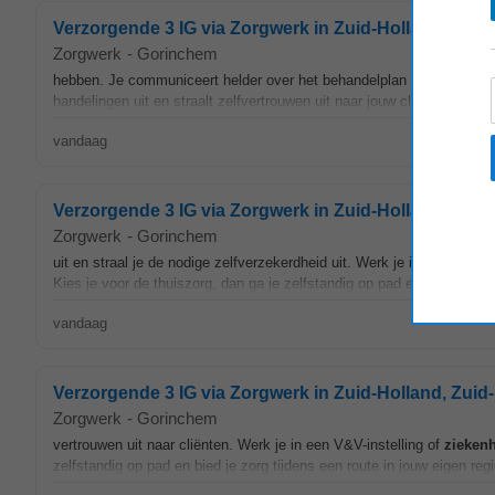
Verzorgende 3 IG via Zorgwerk in Zuid-Holland, Zuid
Zorgwerk
-
Gorinchem
hebben. Je communiceert helder over het behandelplan met collega’s
handelingen uit en straalt zelfvertrouwen uit naar jouw cliënten. Werk
vandaag
Verzorgende 3 IG via Zorgwerk in Zuid-Holland, Zuid-
Zorgwerk
-
Gorinchem
uit en straal je de nodige zelfverzekerdheid uit. Werk je in een V&V-in
Kies je voor de thuiszorg, dan ga je zelfstandig op pad en ondersteun 
vandaag
Verzorgende 3 IG via Zorgwerk in Zuid-Holland, Zuid-
Zorgwerk
-
Gorinchem
vertrouwen uit naar cliënten. Werk je in een V&V-instelling of
zieken
zelfstandig op pad en bied je zorg tijdens een route in jouw eigen regi