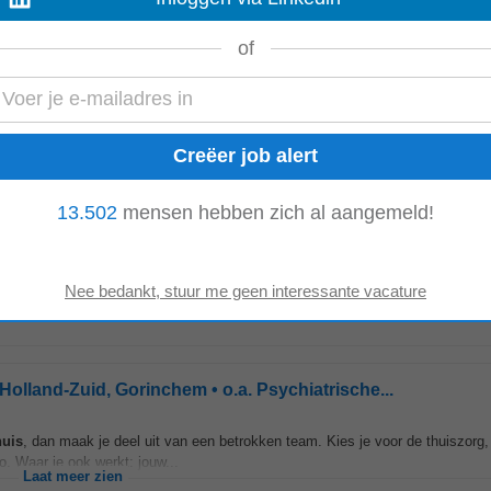
-Holland-Zuid, Gorinchem • o.a. Psychogeriatrie
of
 en andere zorgverleners. Je voert zelfstandig uiteenlopende verpleegtechni
 je in een verpleeghuis of
ziekenhuis
, dan doe...
Laat meer zien
Holland-Zuid, Gorinchem • o.a. Revalidatie
13.502
mensen hebben zich al aangemeld!
stelling of
ziekenhuis
, dan maak je deel uit van een betrokken team met fijne
je cliënten tijdens een route...
Laat meer zien
Holland-Zuid, Gorinchem • o.a. Psychiatrische...
huis
, dan maak je deel uit van een betrokken team. Kies je voor de thuiszorg,
o. Waar je ook werkt: jouw...
Laat meer zien