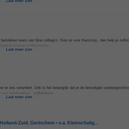
Laat meer zien
etrokken team van fijne collega’s. Kies je voor thuiszorg , dan help je zelfst
 Zorgwerk kunnen professionals...
Laat meer zien
eer er iets verandert. Ook is het belangrijk dat je de benodigde verpleegtechn
in een verpleeghuis ,
ziekenhuis
...
Laat meer zien
Holland-Zuid, Gorinchem • o.a. Kleinschalig...