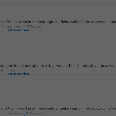
en. Of je nu werkt in een verpleeghuis ,
ziekenhuis
of in de thuiszorg , je ko
 Organisatieprofiel Zorgwerk...
Laat meer zien
als over het behandelplan en welzijn van de cliënt. Afhankelijk van jouw voor
andig routes...
Laat meer zien
en. Of je nu werkt in een verpleeghuis ,
ziekenhuis
of in de thuiszorg , je ko
 Organisatieprofiel Zorgwerk...