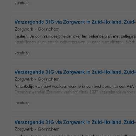
vandaag
Verzorgende 3 IG via Zorgwerk in Zuid-Holland, Zuid
Zorgwerk
-
Gorinchem
hebben. Je communiceert helder over het behandelplan met collega's 
handelingen uit en straalt zelfvertrouwen uit naar jouw cliënten. Werk
vandaag
Verzorgende 3 IG via Zorgwerk in Zuid-Holland, Zuid
Zorgwerk
-
Gorinchem
Afhankelijk van jouw voorkeur werk je in een hecht team in een V&V-i
Organisatieprofiel Zorgwerk verbindt sinds 1997 uitzendmedewerkers e
vandaag
Verzorgende 3 IG via Zorgwerk in Zuid-Holland, Zuid
Zorgwerk
-
Gorinchem