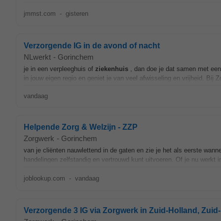
jmmst.com
-
gisteren
Verzorgende IG in de avond of nacht
NLwerkt
-
Gorinchem
je in een verpleeghuis of
ziekenhuis
, dan doe je dat samen met een b
in jouw eigen regio en geniet je van veel afwisseling en vrijheid. Bij
vandaag
Helpende Zorg & Welzijn - ZZP
Zorgwerk
-
Gorinchem
van je cliënten nauwlettend in de gaten en zie je het als eerste wann
handelingen zelfstandig en vertrouwd kunt uitvoeren. Of je nu werkt 
joblookup.com
-
vandaag
Verzorgende 3 IG via Zorgwerk in Zuid-Holland, Zuid-