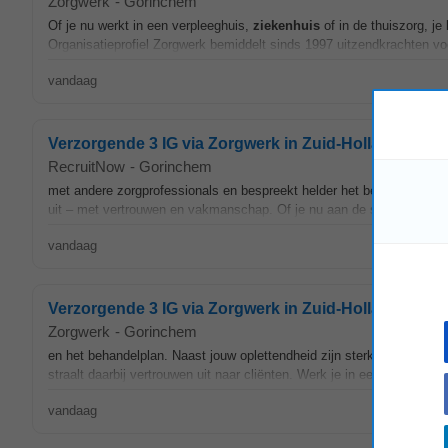
Zorgwerk
-
Gorinchem
Of je nu werkt in een verpleeghuis,
ziekenhuis
of in de thuiszorg, je
Organisatieprofiel Zorgwerk bemiddelt sinds 1997 uitzendkrachten voor
vandaag
Verzorgende 3 IG via Zorgwerk in Zuid-Holland, Zuid
RecruitNow
-
Gorinchem
met andere zorgprofessionals en bespreekt helder het behandelplan 
uit – met vertrouwen en vakmanschap. Of je nu aan de slag gaat in 
vandaag
Verzorgende 3 IG via Zorgwerk in Zuid-Holland, Zuid-
Zorgwerk
-
Gorinchem
en het behandelplan. Naast jouw oplettendheid zijn sterke communica
straalt daarbij vertrouwen uit naar cliënten. Werk je in een V&V-instel
vandaag