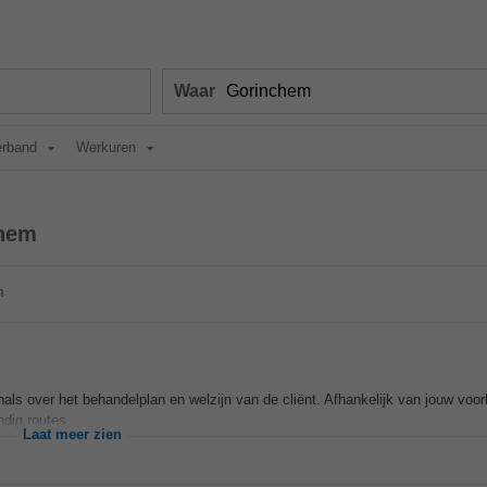
Waar
erband
Werkuren
chem
m
als over het behandelplan en welzijn van de cliënt. Afhankelijk van jouw voor
andig routes...
Laat meer zien