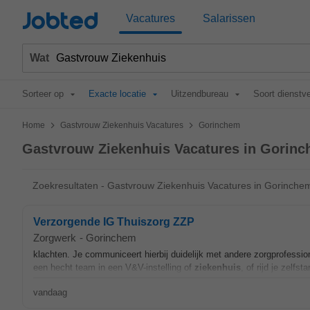
Jobted
Vacatures
Salarissen
Wat
Sorteer op
Exacte locatie
Uitzendbureau
Soort dienstv
>
>
Home
Gastvrouw Ziekenhuis Vacatures
Gorinchem
Gastvrouw Ziekenhuis Vacatures in Gorin
Zoekresultaten - Gastvrouw Ziekenhuis Vacatures in Gorinche
Verzorgende IG Thuiszorg ZZP
Zorgwerk
-
Gorinchem
klachten. Je communiceert hierbij duidelijk met andere zorgprofession
een hecht team in een V&V-instelling of
ziekenhuis
, of rijd je zelfst
vandaag