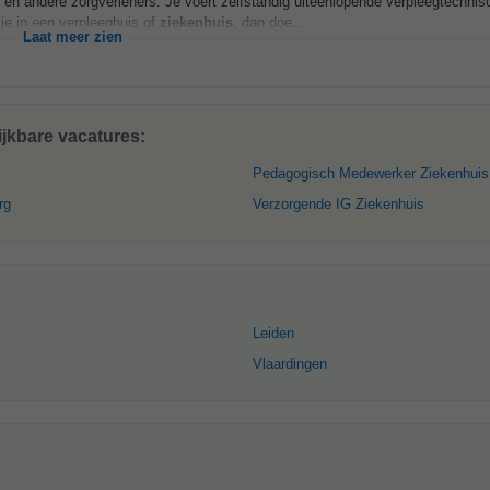
en andere zorgverleners. Je voert zelfstandig uiteenlopende verpleegtechnis
 je in een verpleeghuis of
ziekenhuis
, dan doe...
Laat meer zien
jkbare vacatures:
Pedagogisch Medewerker Ziekenhuis
rg
Verzorgende IG Ziekenhuis
Leiden
Vlaardingen