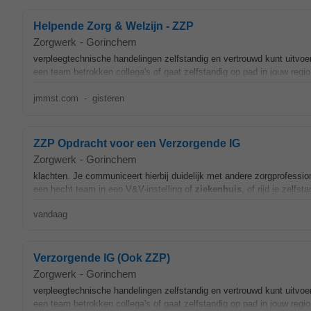
Helpende Zorg & Welzijn - ZZP
Zorgwerk
-
Gorinchem
verpleegtechnische handelingen zelfstandig en vertrouwd kunt uitvoer
een team betrokken collega's of gaat zelfstandig op pad in jouw regio.
jmmst.com
-
gisteren
ZZP Opdracht voor een Verzorgende IG
Zorgwerk
-
Gorinchem
klachten. Je communiceert hierbij duidelijk met andere zorgprofession
een hecht team in een V&V-instelling of
ziekenhuis
, of rijd je zelfst
vandaag
Verzorgende IG (Ook ZZP)
Zorgwerk
-
Gorinchem
verpleegtechnische handelingen zelfstandig en vertrouwd kunt uitvoer
een team betrokken collega's of gaat zelfstandig op pad in jouw regio.