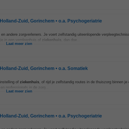
-Holland-Zuid, Gorinchem • o.a. Psychogeriatrie
en andere zorgverleners. Je voert zelfstandig uiteenlopende verpleegtechnis
 je in een verpleeghuis of
ziekenhuis
, dan doe...
Laat meer zien
-Holland-Zuid, Gorinchem • o.a. Somatiek
nstelling of
ziekenhuis
, of rijd je zelfstandig routes in de thuiszorg binnen je
n professionals in de zorg...
Laat meer zien
-Holland-Zuid, Gorinchem • o.a. Psychogeriatrie