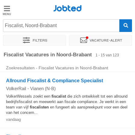
Jobted
Jobted
Vacatures
Fiscalist, Noord-Brabant
Filters
Vacature-alert
Salarissen
Sorteer op
Bedrijf
Uitzendbureau
Soort dienstverband
Fiscalist Vacatures in Noord-Brabant
1 - 15 van 123
Zoekresultaten - Fiscalist Vacatures in Noord-Brabant
Allround Fiscalist & Compliance Specialist
VolkerRail
-
Vianen (N-B)
VolkerWessels zoekt een
fiscalist
die zich ontwikkelt tot een allround
bedrijfsfiscalist en meewerkt aan fiscale compliance. Je werkt in een
team van vijf
fiscalisten
en fungeert als aanspreekpunt voor een deel
van het concern...
vandaag