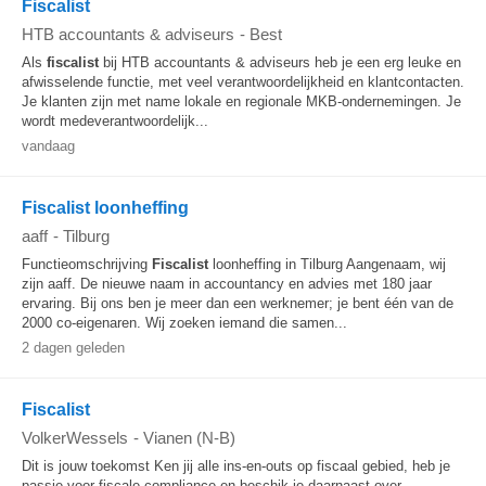
Fiscalist
HTB accountants & adviseurs
-
Best
Als
fiscalist
bij HTB accountants & adviseurs heb je een erg leuke en
afwisselende functie, met veel verantwoordelijkheid en klantcontacten.
Je klanten zijn met name lokale en regionale MKB-ondernemingen. Je
wordt medeverantwoordelijk...
vandaag
Fiscalist loonheffing
aaff
-
Tilburg
Functieomschrijving
Fiscalist
loonheffing in Tilburg Aangenaam, wij
zijn aaff. De nieuwe naam in accountancy en advies met 180 jaar
ervaring. Bij ons ben je meer dan een werknemer; je bent één van de
2000 co-eigenaren. Wij zoeken iemand die samen...
2 dagen geleden
Fiscalist
VolkerWessels
-
Vianen (N-B)
Dit is jouw toekomst Ken jij alle ins-en-outs op fiscaal gebied, heb je
passie voor fiscale compliance en beschik je daarnaast over