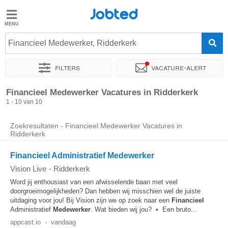
Jobted
Jobted
Vacatures
Financieel Medewerker, Ridderkerk
Filters
Vacature-alert
Salarissen
Sorteer op
Exacte locatie
Uitzendbureau
Soort dienstver
Financieel Medewerker Vacatures in Ridderkerk
1 - 10 van 10
Zoekresultaten - Financieel Medewerker Vacatures in
Ridderkerk
Financieel Administratief Medewerker
Vision Live
-
Ridderkerk
Word jij enthousiast van een afwisselende baan met veel
doorgroeimogelijkheden? Dan hebben wij misschien wel de juiste
uitdaging voor jou! Bij Vision zijn we op zoek naar een
Financieel
Administratief
Medewerker
. Wat bieden wij jou? • Een bruto...
appcast.io
-
vandaag