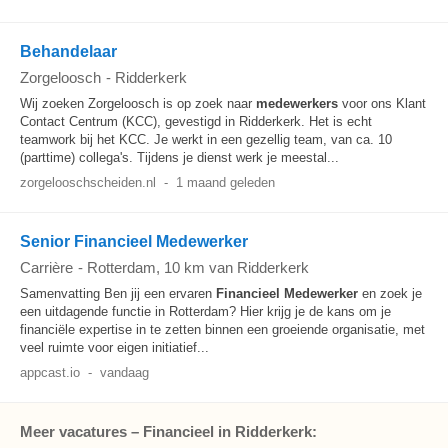
Behandelaar
Zorgeloosch
-
Ridderkerk
Wij zoeken Zorgeloosch is op zoek naar
medewerkers
voor ons Klant
Contact Centrum (KCC), gevestigd in Ridderkerk. Het is echt
teamwork bij het KCC. Je werkt in een gezellig team, van ca. 10
(parttime) collega's. Tijdens je dienst werk je meestal...
zorgelooschscheiden.nl
-
1 maand geleden
Senior Financieel Medewerker
Carrière
-
Rotterdam
, 10 km van Ridderkerk
Samenvatting Ben jij een ervaren
Financieel
Medewerker
en zoek je
een uitdagende functie in Rotterdam? Hier krijg je de kans om je
financiële expertise in te zetten binnen een groeiende organisatie, met
veel ruimte voor eigen initiatief...
appcast.io
-
vandaag
Meer vacatures – Financieel in Ridderkerk: