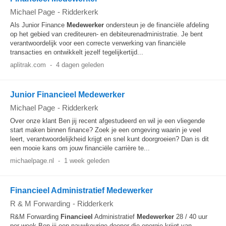
Michael Page
-
Ridderkerk
Als Junior Finance
Medewerker
ondersteun je de financiële afdeling
op het gebied van crediteuren- en debiteurenadministratie. Je bent
verantwoordelijk voor een correcte verwerking van financiële
transacties en ontwikkelt jezelf tegelijkertijd...
aplitrak.com
-
4 dagen geleden
Junior Financieel Medewerker
Michael Page
-
Ridderkerk
Over onze klant Ben jij recent afgestudeerd en wil je een vliegende
start maken binnen finance? Zoek je een omgeving waarin je veel
leert, verantwoordelijkheid krijgt en snel kunt doorgroeien? Dan is dit
een mooie kans om jouw financiële carrière te...
michaelpage.nl
-
1 week geleden
Financieel Administratief Medewerker
R & M Forwarding
-
Ridderkerk
R&M Forwarding
Financieel
Administratief
Medewerker
28 / 40 uur
per week Ben jij een nauwkeurige doener die energie krijgt van