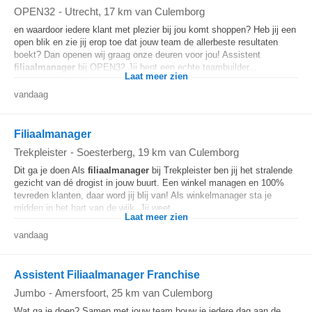
OPEN32
-
Utrecht
, 17 km van Culemborg
en waardoor iedere klant met plezier bij jou komt shoppen? Heb jij een
open blik en zie jij erop toe dat jouw team de allerbeste resultaten
boekt? Dan openen wij graag onze deuren voor jou! Assistent
filiaalmanager
bij OPEN32 Jij bent een echte teambuilder...
Laat meer zien
vandaag
Filiaalmanager
Trekpleister
-
Soesterberg
, 19 km van Culemborg
Dit ga je doen Als
filiaalmanager
bij Trekpleister ben jij het stralende
gezicht van dé drogist in jouw buurt. Een winkel managen en 100%
tevreden klanten, daar word jij blij van! Als winkelmanager sta je
midden in het hart van de wijk. Jij weet...
Laat meer zien
vandaag
Assistent Filiaalmanager Franchise
Jumbo
-
Amersfoort
, 25 km van Culemborg
Wat ga je doen? Samen met jouw team bouw je iedere dag aan de