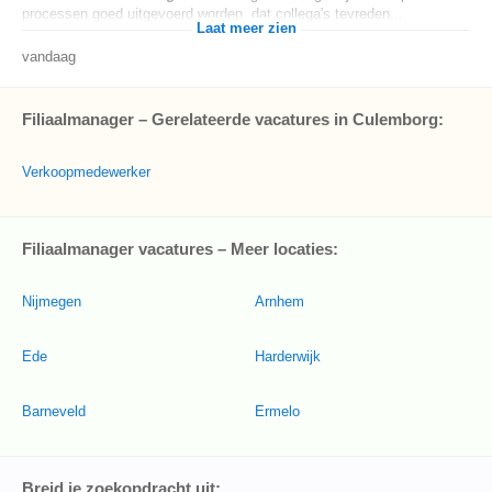
processen goed uitgevoerd worden, dat collega's tevreden...
Laat meer zien
vandaag
Filiaalmanager – Gerelateerde vacatures in Culemborg:
Verkoopmedewerker
Filiaalmanager vacatures – Meer locaties:
Nijmegen
Arnhem
Ede
Harderwijk
Barneveld
Ermelo
Breid je zoekopdracht uit: