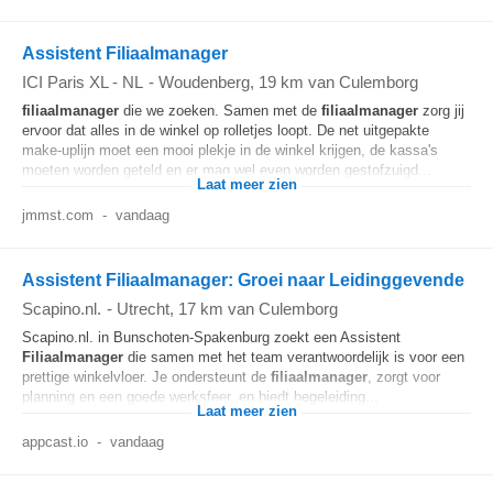
Assistent Filiaalmanager
ICI Paris XL - NL
-
Woudenberg
, 19 km van Culemborg
filiaalmanager
die we zoeken. Samen met de
filiaalmanager
zorg jij
ervoor dat alles in de winkel op rolletjes loopt. De net uitgepakte
make-uplijn moet een mooi plekje in de winkel krijgen, de kassa's
moeten worden geteld en er mag wel even worden gestofzuigd...
Laat meer zien
jmmst.com
-
vandaag
Assistent Filiaalmanager: Groei naar Leidinggevende
Scapino.nl.
-
Utrecht
, 17 km van Culemborg
Scapino.nl. in Bunschoten-Spakenburg zoekt een Assistent
Filiaalmanager
die samen met het team verantwoordelijk is voor een
prettige winkelvloer. Je ondersteunt de
filiaalmanager
, zorgt voor
planning en een goede werksfeer, en biedt begeleiding...
Laat meer zien
appcast.io
-
vandaag