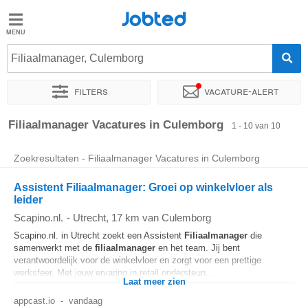
Jobted
Jobted
Vacatures
Filiaalmanager, Culemborg
Filters
Vacature-alert
Salarissen
Sorteer op
Exacte locatie
Filiaalmanager Vacatures in Culemborg
1 - 10 van 10
Zoekresultaten - Filiaalmanager Vacatures in Culemborg
Assistent Filiaalmanager: Groei op winkelvloer als
leider
Scapino.nl.
-
Utrecht
, 17 km van Culemborg
Scapino.nl. in Utrecht zoekt een Assistent
Filiaalmanager
die
samenwerkt met de
filiaalmanager
en het team. Jij bent
verantwoordelijk voor de winkelvloer en zorgt voor een prettige
werksfeer. Met jouw ervaring in retail ondersteun...
Laat meer zien
appcast.io
-
vandaag