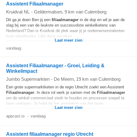
Assistent Filiaalmanager
Kruidvat NL
-
Geldermalsen
, 9 km van Culemborg
Dit ga je doen Ben jij een
filiaalmanager
in de dop en wil je aan de
slag bij een van de leukste en succesvolste winkelketens van
Nederland? Dan is Kruidvat dé plek waar jij je ondernemerstalenten
kunt ontwikkelen. Lijkt deze vacature...
Laat meer zien
vandaag
Assistent Filiaalmanager - Groei, Leiding &
Winkelimpact
Jumbo Supermarkten
-
De Meern
, 19 km van Culemborg
Een grote supermarktketen in de regio Utrecht zoekt een Assistent
Filiaalmanager
. In deze rol werk je samen met de
Filiaalmanager
om de winkel commercieel sterk te houden en processen soepel te
laten verlopen. Je helpt bij het aansteken van het team...
Laat meer zien
appcast.io
-
vandaag
Assistent filiaalmanager regio Utrecht