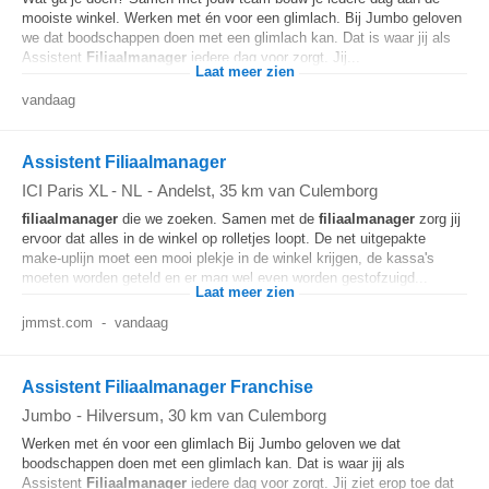
mooiste winkel. Werken met én voor een glimlach. Bij Jumbo geloven
we dat boodschappen doen met een glimlach kan. Dat is waar jij als
Assistent
Filiaalmanager
iedere dag voor zorgt. Jij...
Laat meer zien
vandaag
Assistent Filiaalmanager
ICI Paris XL - NL
-
Andelst
, 35 km van Culemborg
filiaalmanager
die we zoeken. Samen met de
filiaalmanager
zorg jij
ervoor dat alles in de winkel op rolletjes loopt. De net uitgepakte
make-uplijn moet een mooi plekje in de winkel krijgen, de kassa's
moeten worden geteld en er mag wel even worden gestofzuigd...
Laat meer zien
jmmst.com
-
vandaag
Assistent Filiaalmanager Franchise
Jumbo
-
Hilversum
, 30 km van Culemborg
Werken met én voor een glimlach Bij Jumbo geloven we dat
boodschappen doen met een glimlach kan. Dat is waar jij als
Assistent
Filiaalmanager
iedere dag voor zorgt. Jij ziet erop toe dat