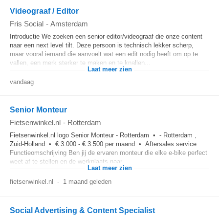
Videograaf / Editor
Fris Social
-
Amsterdam
Introductie We zoeken een senior editor/videograaf die onze content
naar een next level tilt. Deze persoon is technisch lekker scherp,
maar vooral iemand die aanvoelt wat een edit nodig heeft om op te
vallen, een merk sterker te maken en te knallen...
Laat meer zien
vandaag
Senior Monteur
Fietsenwinkel.nl
-
Rotterdam
Fietsenwinkel.nl logo Senior Monteur - Rotterdam • - Rotterdam ,
Zuid-Holland • € 3.000 - € 3.500 per maand • Aftersales service
Functieomschrijving Ben jij de ervaren monteur die elke e-bike perfect
weet af te stellen en de werkplaats naar...
Laat meer zien
fietsenwinkel.nl
-
1 maand geleden
Social Advertising & Content Specialist