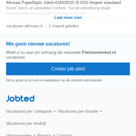
Alkmaar PaperDigits Jobid=618328215 (0.032) Vergeet standaard
'boost' posts en generieke content. Social advertising draait
tegenwoordig om de perfecte synergie tussen...
Laat meer zien
vacatures-alkmaar.nl
-
1 maand geleden
Mis geen nieuwe vacatures!
Meld u nu aan en ontvang de nieuwste
Fietsenwinkel.nl
vacatures
Het is gratis en je kunt e-mailupdates op elk moment uitschakelen
Jobted
Vacatures per categorie
Vacatures per locatie
Vacatures per bedrijf
Voorwaarden
Privacy
Contact