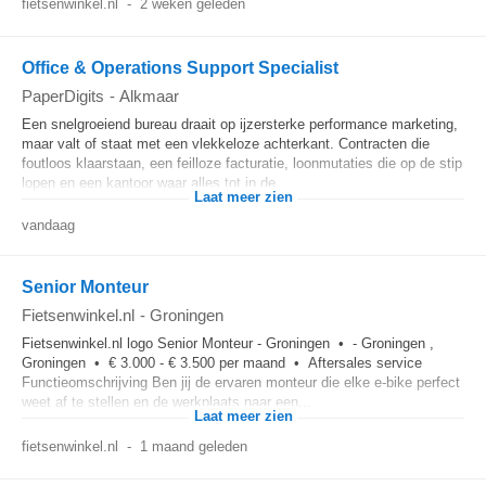
fietsenwinkel.nl
-
2 weken geleden
Office & Operations Support Specialist
PaperDigits
-
Alkmaar
Een snelgroeiend bureau draait op ijzersterke performance marketing,
maar valt of staat met een vlekkeloze achterkant. Contracten die
foutloos klaarstaan, een feilloze facturatie, loonmutaties die op de stip
lopen en een kantoor waar alles tot in de...
Laat meer zien
vandaag
Senior Monteur
Fietsenwinkel.nl
-
Groningen
Fietsenwinkel.nl logo Senior Monteur - Groningen • - Groningen ,
Groningen • € 3.000 - € 3.500 per maand • Aftersales service
Functieomschrijving Ben jij de ervaren monteur die elke e-bike perfect
weet af te stellen en de werkplaats naar een...
Laat meer zien
fietsenwinkel.nl
-
1 maand geleden