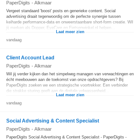
PaperDigits
-
Alkmaar
Vergeet standaard 'boost' posts en generieke content. Social
advertising draait tegenwoordig om de perfecte synergie tussen
keiharde performance-data en onweerstaanbare short-form creatie. Wil
jij merken als Dopper, EyeCare en Fietsenwinkel.nl helpen...
Laat meer zien
vandaag
Client Account Lead
PaperDigits
-
Alkmaar
Wil jij verder kijken dan het simpelweg managen van verwachtingen en
écht meebouwen aan de toekomst van onze opdrachtgevers? Bij
PaperDigits zoeken we een strategische voortrekker. Een verbinder
die strakke sturing geeft aan de digitale volwassenheid...
Laat meer zien
vandaag
Social Advertising & Content Specialist
PaperDigits
-
Alkmaar
PaperDigits Social Advertising & Content Specialist - PaperDigits -