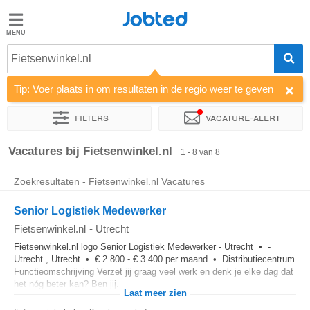
Jobted
Jobted
Vacatures
Fietsenwinkel.nl
Tip: Voer plaats in om resultaten in de regio weer te geven
Salarissen
Filters
Vacature-alert
Sorteer op
Bedrijf
Soort dienstverband
Werkuren
Vacatures bij Fietsenwinkel.nl
1 - 8 van 8
Zoekresultaten - Fietsenwinkel.nl Vacatures
Senior Logistiek Medewerker
Fietsenwinkel.nl
-
Utrecht
Fietsenwinkel.nl logo Senior Logistiek Medewerker - Utrecht • -
Utrecht , Utrecht • € 2.800 - € 3.400 per maand • Distributiecentrum
Functieomschrijving Verzet jij graag veel werk en denk je elke dag dat
het nóg beter kan? Ben jij...
Laat meer zien