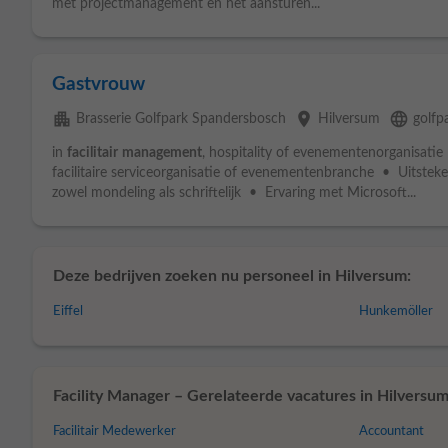
met projectmanagement en het aansturen...
Gastvrouw
apartment
place
language
Brasserie Golfpark Spandersbosch
Hilversum
golfp
in
facilitair
management
, hospitality of evenementenorganisatie
facilitaire serviceorganisatie of evenementenbranche • Uitstek
zowel mondeling als schriftelijk • Ervaring met Microsoft...
Deze bedrijven zoeken nu personeel in Hilversum:
Eiffel
Hunkemöller
Facility Manager – Gerelateerde vacatures in Hilversum
Facilitair Medewerker
Accountant