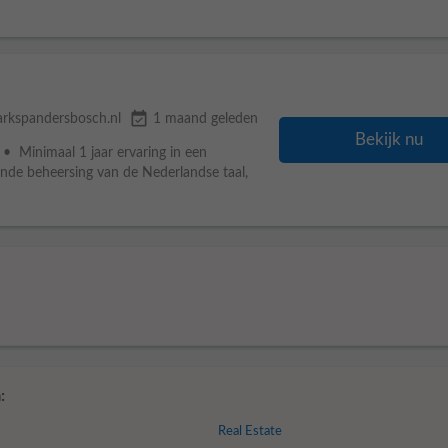
event_available
arkspandersbosch.nl
1 maand geleden
Bekijk nu
 • Minimaal 1 jaar ervaring in een
ende beheersing van de Nederlandse taal,
:
Real Estate