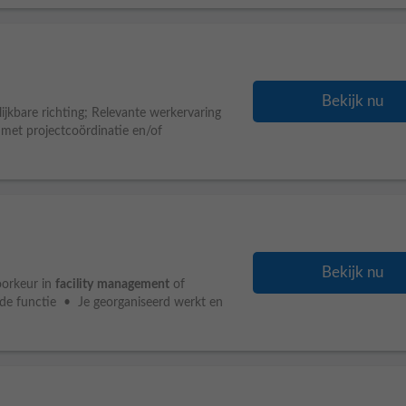
Bekijk nu
lijkbare richting; Relevante werkervaring
 met projectcoördinatie en/of
Bekijk nu
voorkeur in
facility
management
of
nende functie • Je georganiseerd werkt en