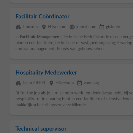
Facilitair Coördinator
apartment
place
language
event_available
Transdev
Hilversum
jmmst.com
gisteren
in
Facilitair
Management
, Technische Bedrijfskunde of een verge
binnen een facilitaire, technische of vastgoedomgeving; Ervaring
contractmanagement; Kennis van gebouwbeheer...
Hospitality Medewerker
apartment
place
event_available
Team EIFFEL
Hilversum
vandaag
fit for the job als je... • Je mbo werk- en denkniveau hebt, bij 
hospitality • Je ervaring hebt in een facilitaire of dienstverle
makkelijk schakelt tussen verschillende...
Technical supervisor