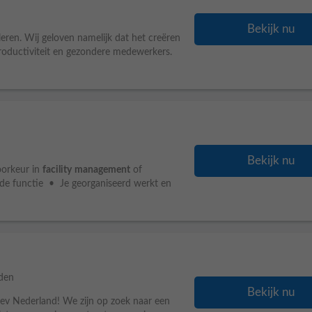
Bekijk nu
eren. Wij geloven namelijk dat het creëren
roductiviteit en gezondere medewerkers.
Bekijk nu
voorkeur in
facility
management
of
nende functie • Je georganiseerd werkt en
den
Bekijk nu
ev Nederland! We zijn op zoek naar een