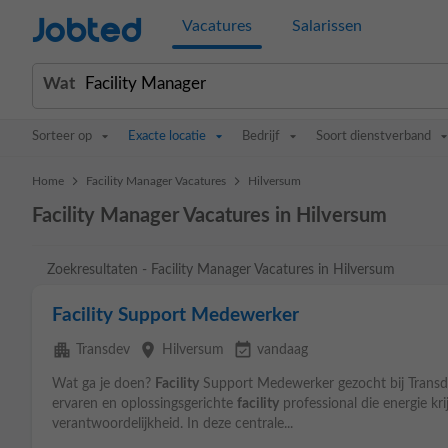
Jobted
Vacatures
Salarissen
Wat
Sorteer op
Exacte locatie
Bedrijf
Soort dienstverband
>
>
Home
Facility Manager Vacatures
Hilversum
Facility Manager Vacatures in Hilversum
Zoekresultaten - Facility Manager Vacatures in Hilversum
Facility Support Medewerker
apartment
place
event_available
Transdev
Hilversum
vandaag
Wat ga je doen?
Facility
Support Medewerker gezocht bij Transd
ervaren en oplossingsgerichte
facility
professional die energie kri
verantwoordelijkheid. In deze centrale...