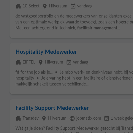
apartment
place
event_available
10 Select
Hilversum
vandaag
de vastgoedportfolio en de medewerkers van onze klanten excell
van een optimale werkplek waarde toevoegt, zoals een hogere p
Met een achtergrond in techniek,
facilitair
management
...
Hospitality Medewerker
apartment
place
event_available
EIFFEL
Hilversum
vandaag
fit for the job als je... • Je mbo werk- en denkniveau hebt, bij 
hospitality • Je ervaring hebt in een facilitaire of dienstverle
makkelijk schakelt tussen verschillende...
Facility Support Medewerker
apartment
place
language
event_available
Transdev
Hilversum
jobmatix.com
1 week gele
Wat ga je doen?
Facility
Support Medewerker gezocht bij Transd