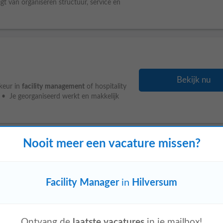
jgt van organiseren structuur, service en
Bekijk nu
rkeur in
facility
management
of hospitality
e • Je georganiseerd werkt en makkelijk
Nooit meer een vacature missen?
den
Bekijk nu
lijkbare richting; • Relevante
Facility Manager
in
Hilversum
ving; • Ervaring met projectcoördinatie
Ontvang de
laatste vacatures
in je mailbox!