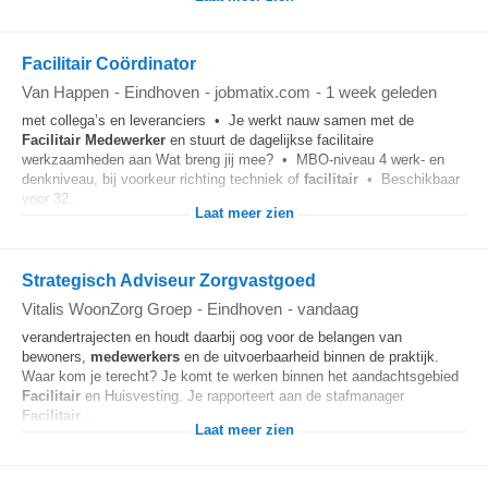
Facilitair Coördinator
Van Happen
-
Eindhoven
-
jobmatix.com
-
1 week geleden
met collega’s en leveranciers • Je werkt nauw samen met de
Facilitair
Medewerker
en stuurt de dagelijkse facilitaire
werkzaamheden aan Wat breng jij mee? • MBO-niveau 4 werk- en
denkniveau, bij voorkeur richting techniek of
facilitair
• Beschikbaar
voor 32...
Laat meer zien
Strategisch Adviseur Zorgvastgoed
Vitalis WoonZorg Groep
-
Eindhoven
-
vandaag
verandertrajecten en houdt daarbij oog voor de belangen van
bewoners,
medewerkers
en de uitvoerbaarheid binnen de praktijk.
Waar kom je terecht? Je komt te werken binnen het aandachtsgebied
Facilitair
en Huisvesting. Je rapporteert aan de stafmanager
Facilitair
...
Laat meer zien