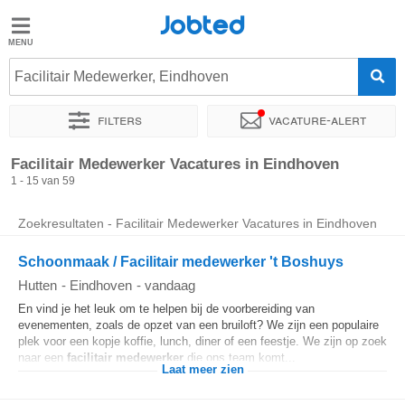
Jobted
Jobted
Vacatures
Facilitair Medewerker, Eindhoven
Filters
Vacature-alert
Salarissen
Sorteer op
Exacte locatie
Bedrijf
Uitzendbureau
Soo
Facilitair Medewerker Vacatures in Eindhoven
1 - 15 van 59
Zoekresultaten - Facilitair Medewerker Vacatures in Eindhoven
Schoonmaak / Facilitair medewerker 't Boshuys
Hutten
-
Eindhoven
-
vandaag
En vind je het leuk om te helpen bij de voorbereiding van
evenementen, zoals de opzet van een bruiloft? We zijn een populaire
plek voor een kopje koffie, lunch, diner of een feestje. We zijn op zoek
naar een
facilitair
medewerker
die ons team komt...
Laat meer zien