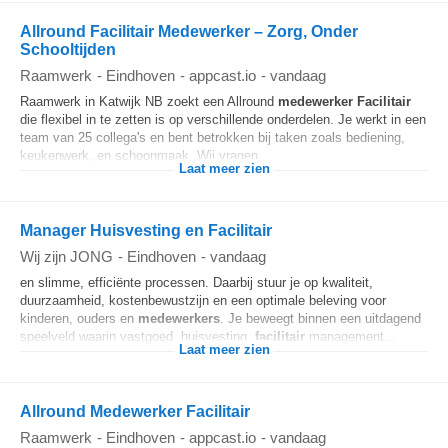
Allround Facilitair Medewerker – Zorg, Onder
Schooltijden
Raamwerk
-
Eindhoven
-
appcast.io
-
vandaag
Raamwerk in Katwijk NB zoekt een Allround
medewerker
Facilitair
die flexibel in te zetten is op verschillende onderdelen. Je werkt in een
team van 25 collega's en bent betrokken bij taken zoals bediening,
keukenwerk, en schoonmaak. Wij vragen...
Laat meer zien
Manager Huisvesting en Facilitair
Wij zijn JONG
-
Eindhoven
-
vandaag
en slimme, efficiënte processen. Daarbij stuur je op kwaliteit,
duurzaamheid, kostenbewustzijn en een optimale beleving voor
kinderen, ouders en
medewerkers
. Je beweegt binnen een uitdagend
speelveld waarin vastgoed, huisvesting,
facilitair
management...
Laat meer zien
Allround Medewerker Facilitair
Raamwerk
-
Eindhoven
-
appcast.io
-
vandaag