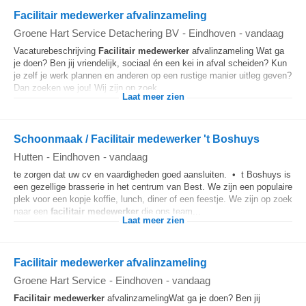
Facilitair medewerker afvalinzameling
Groene Hart Service Detachering BV
-
Eindhoven
-
vandaag
Vacaturebeschrijving
Facilitair
medewerker
afvalinzameling Wat ga
je doen? Ben jij vriendelijk, sociaal én een kei in afval scheiden? Kun
je zelf je werk plannen en anderen op een rustige manier uitleg geven?
Dan zoeken we jou! Wij zijn op zoek...
Laat meer zien
Schoonmaak / Facilitair medewerker 't Boshuys
Hutten
-
Eindhoven
-
vandaag
te zorgen dat uw cv en vaardigheden goed aansluiten. • t Boshuys is
een gezellige brasserie in het centrum van Best. We zijn een populaire
plek voor een kopje koffie, lunch, diner of een feestje. We zijn op zoek
naar een
facilitair
medewerker
die ons team...
Laat meer zien
Facilitair medewerker afvalinzameling
Groene Hart Service
-
Eindhoven
-
vandaag
Facilitair
medewerker
afvalinzamelingWat ga je doen? Ben jij