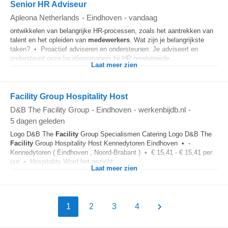
Senior HR Adviseur
Apleona Netherlands
-
Eindhoven
-
vandaag
ontwikkelen van belangrijke HR-processen, zoals het aantrekken van
talent en het opleiden van
medewerkers
. Wat zijn je belangrijkste
taken? • Proactief adviseren en ondersteunen: Je adviseert en
ondersteunt onze locatiemanagers bij HR-gerelateerde...
Laat meer zien
Facility Group Hospitality Host
D&B The Facility Group
-
Eindhoven
-
werkenbijdb.nl
-
5 dagen geleden
Logo D&B The
Facility
Group Specialismen Catering Logo D&B The
Facility
Group Hospitality Host Kennedytoren Eindhoven • -
Kennedytoren ( Eindhoven , Noord-Brabant ) • € 15,41 - € 15,41 per
uur • Hospitality Word het gezicht...
Laat meer zien
1
2
3
4