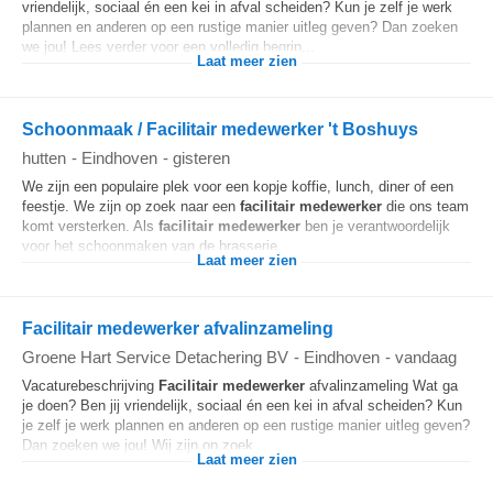
vriendelijk, sociaal én een kei in afval scheiden? Kun je zelf je werk
plannen en anderen op een rustige manier uitleg geven? Dan zoeken
we jou! Lees verder voor een volledig begrip...
Laat meer zien
Schoonmaak / Facilitair medewerker 't Boshuys
hutten
-
Eindhoven
-
gisteren
We zijn een populaire plek voor een kopje koffie, lunch, diner of een
feestje. We zijn op zoek naar een
facilitair
medewerker
die ons team
komt versterken. Als
facilitair
medewerker
ben je verantwoordelijk
voor het schoonmaken van de brasserie...
Laat meer zien
Facilitair medewerker afvalinzameling
Groene Hart Service Detachering BV
-
Eindhoven
-
vandaag
Vacaturebeschrijving
Facilitair
medewerker
afvalinzameling Wat ga
je doen? Ben jij vriendelijk, sociaal én een kei in afval scheiden? Kun
je zelf je werk plannen en anderen op een rustige manier uitleg geven?
Dan zoeken we jou! Wij zijn op zoek...
Laat meer zien