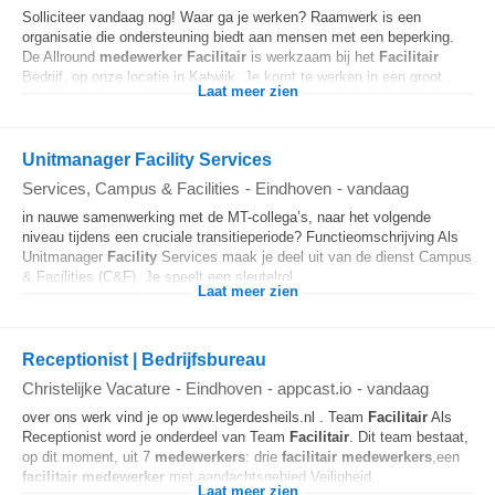
Solliciteer vandaag nog! Waar ga je werken? Raamwerk is een
organisatie die ondersteuning biedt aan mensen met een beperking.
De Allround
medewerker
Facilitair
is werkzaam bij het
Facilitair
Bedrijf, op onze locatie in Katwijk. Je komt te werken in een groot...
Laat meer zien
Unitmanager Facility Services
Services, Campus & Facilities
-
Eindhoven
-
vandaag
in nauwe samenwerking met de MT-collega’s, naar het volgende
niveau tijdens een cruciale transitieperiode? Functieomschrijving Als
Unitmanager
Facility
Services maak je deel uit van de dienst Campus
& Facilities (C&F). Je speelt een sleutelrol...
Laat meer zien
Receptionist | Bedrijfsbureau
Christelijke Vacature
-
Eindhoven
-
appcast.io
-
vandaag
over ons werk vind je op www.legerdesheils.nl . Team
Facilitair
Als
Receptionist word je onderdeel van Team
Facilitair
. Dit team bestaat,
op dit moment, uit 7
medewerkers
: drie
facilitair
medewerkers
,een
facilitair
medewerker
met aandachtsgebied Veiligheid...
Laat meer zien