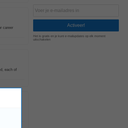
r career
Het is gratis en je kunt e-mailupdates op elk moment
uitschakelen
d, each of
s Salary