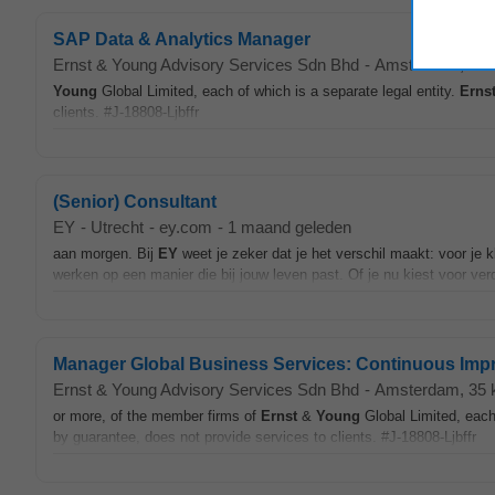
SAP Data & Analytics Manager
Ernst & Young Advisory Services Sdn Bhd
-
Amsterdam
, 35
Young
Global Limited, each of which is a separate legal entity.
Erns
clients. #J-18808-Ljbffr
(Senior) Consultant
EY
-
Utrecht
-
ey.com
-
1 maand geleden
aan morgen. Bij
EY
weet je zeker dat je het verschil maakt: voor je kl
werken op een manier die bij jouw leven past. Of je nu kiest voor verd
Manager Global Business Services: Continuous Imp
Ernst & Young Advisory Services Sdn Bhd
-
Amsterdam
, 35
or more, of the member firms of
Ernst
&
Young
Global Limited, each 
by guarantee, does not provide services to clients. #J-18808-Ljbffr