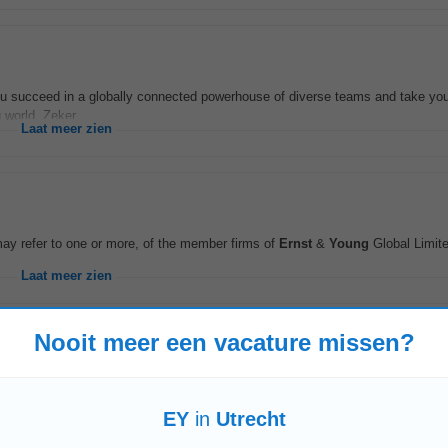
p you succeed in a globally connected powerhouse of diverse teams and take you
 world. Zeker...
Laat meer zien
may refer to one or more, of the member firms of
Ernst
&
Young
Global Limite
Laat meer zien
Nooit meer een vacature missen?
rting
rting (Utrecht, Zwolle, Groningen) Employer
EY
Location Utrecht, Netherland
ce 1651323 At
EY
, we're all...
EY
in
Utrecht
Laat meer zien