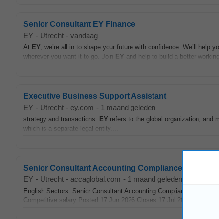
Senior Consultant EY Finance
EY
-
Utrecht
-
vandaag
At
EY
, we’re all in to shape your future with confidence. We’ll hel
wherever you want it to go. Join
EY
and help to build a better working
Executive Business Support Assistant
EY
-
Utrecht
-
ey.com
-
1 maand geleden
strategy and transactions.
EY
refers to the global organization, and 
which is a separate legal entity....
Senior Consultant Accounting Compliance and Repo
EY
-
Utrecht
-
accaglobal.com
-
1 maand geleden
English Sectors: Senior Consultant Accounting Compliance and Repo
Competitive salary Posted 17 Jun 2026 Closes 17 Jul 2026 Referen