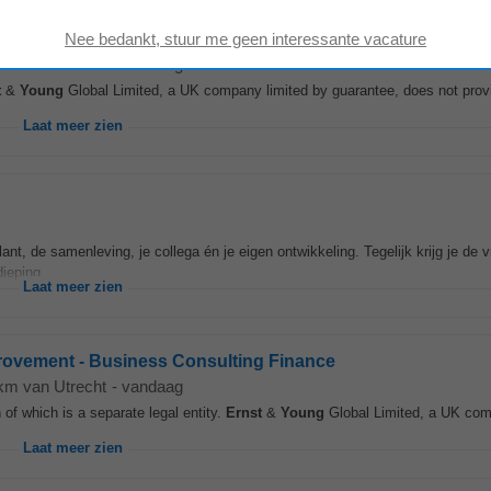
 km van Utrecht
-
vandaag
t
&
Young
Global Limited, a UK company limited by guarantee, does not provi
Laat meer zien
ant, de samenleving, je collega én je eigen ontwikkeling. Tegelijk krijg je de v
ieping...
Laat meer zien
rovement - Business Consulting Finance
 km van Utrecht
-
vandaag
of which is a separate legal entity.
Ernst
&
Young
Global Limited, a UK com
Laat meer zien