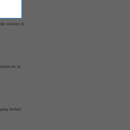
de services to
rijheid om te
pany limited