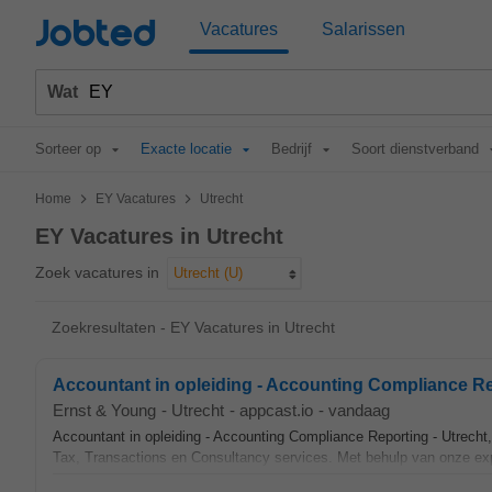
Jobted
Vacatures
Salarissen
Wat
Sorteer op
Exacte locatie
Bedrijf
Soort dienstverband
>
>
Home
EY Vacatures
Utrecht
EY Vacatures in Utrecht
Zoek vacatures in
Utrecht (U)
Zoekresultaten - EY Vacatures in Utrecht
Accountant in opleiding - Accounting Compliance Re
Ernst & Young
-
Utrecht
-
appcast.io
-
vandaag
Accountant in opleiding - Accounting Compliance Reporting - Utrech
Tax, Transactions en Consultancy services. Met behulp van onze exp