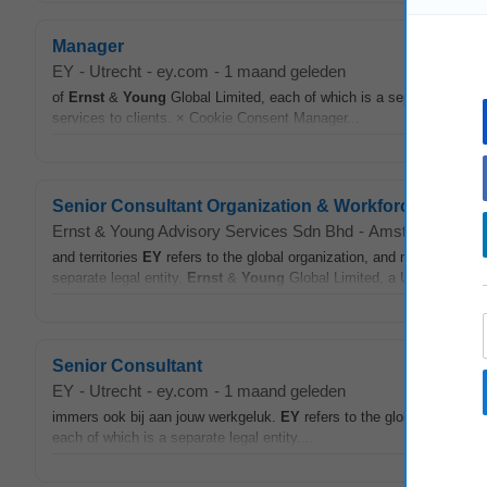
Manager
EY
-
Utrecht
-
ey.com
-
1 maand geleden
of
Ernst
&
Young
Global Limited, each of which is a separate legal e
services to clients. × Cookie Consent Manager...
Senior Consultant Organization & Workforce Transf
Ernst & Young Advisory Services Sdn Bhd
-
Amsterdam
, 35
and territories
EY
refers to the global organization, and may refer to
separate legal entity.
Ernst
&
Young
Global Limited, a UK company li
Senior Consultant
EY
-
Utrecht
-
ey.com
-
1 maand geleden
immers ook bij aan jouw werkgeluk.
EY
refers to the global organiza
each of which is a separate legal entity....