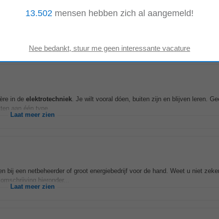
13.502
mensen hebben zich al aangemeld!
en bij een netbeheerder of groot energiebedrijf voor de hand. Maar wist je dat
che installaties...
Laat meer zien
ière in de
elektrotechniek
. Je wilt vooral dóen, buiten zijn en blijven leren. G
tten aan één type...
Laat meer zien
en bij een netbeheerder of groot energiebedrijf voor de hand. Weet u niet zeke
omschrijving hieronder...
Laat meer zien