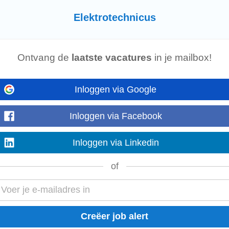
Elektrotechnicus
an diverse elektrotechnische projecten in en rondom Heerenveen. Je combineer
re oplossingen te realiseren...
Laat meer zien
Ontvang de
laatste vacatures
in je mailbox!
Inloggen via Google
en bij een netbeheerder of groot energiebedrijf voor de hand. Maar wist je dat
Inloggen via Facebook
che installaties...
Laat meer zien
Inloggen via Linkedin
of
, onderhouden en inspecteren van laag- en middenspanningsinstallaties in en r
liteit voorop staan. Met jouw...
Laat meer zien