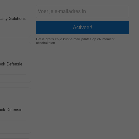
lity Solutions
Het is gratis en je kunt e-mailupdates op elk moment
uitschakelen
 ook Defensie
 ook Defensie