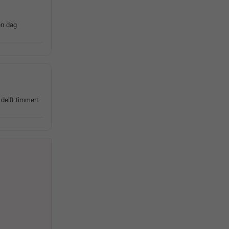
en dag
delft timmert