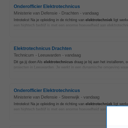
Onderofficier Elektrotechnicus
Ministerie van Defensie
-
Drachten
-
vandaag
Introtekst Na je opleiding in de richting van
elektrotechniek
ligt werk
een hightech bedrijf is met een enorme hoeveelheid aan elektrotechnis
Elektrotechnicus Drachten
Technicum
-
Leeuwarden
-
vandaag
Dit ga jij doen Als
elektrotechnicus
draag je bij aan het installeren,
projecten in Leeuwarden. Je werkt in een dynamische omgeving waar ve
Onderofficier Elektrotechnicus
Ministerie van Defensie
-
Steenwijk
-
vandaag
Introtekst Na je opleiding in de richting van
elektrotechniek
ligt werk
een hightech bedrijf is met een enorme hoeveelheid aan elektrotechnis