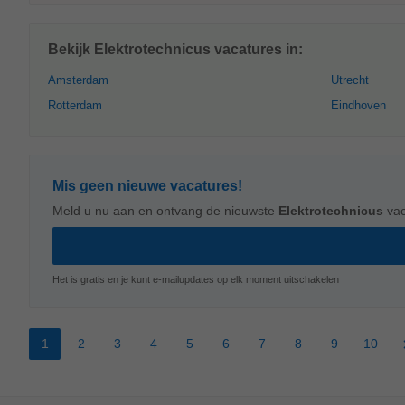
Bekijk Elektrotechnicus vacatures in:
Amsterdam
Utrecht
Rotterdam
Eindhoven
Mis geen nieuwe vacatures!
Meld u nu aan en ontvang de nieuwste
Elektrotechnicus
vac
Het is gratis en je kunt e-mailupdates op elk moment uitschakelen
1
2
3
4
5
6
7
8
9
10