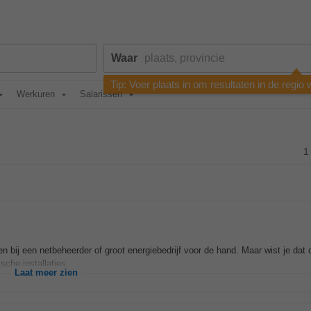
Waar
Tip: Voer plaats in om resultaten in de regio
Werkuren
Salarissen
1
en bij een netbeheerder of groot energiebedrijf voor de hand. Maar wist je dat
che installaties...
Laat meer zien