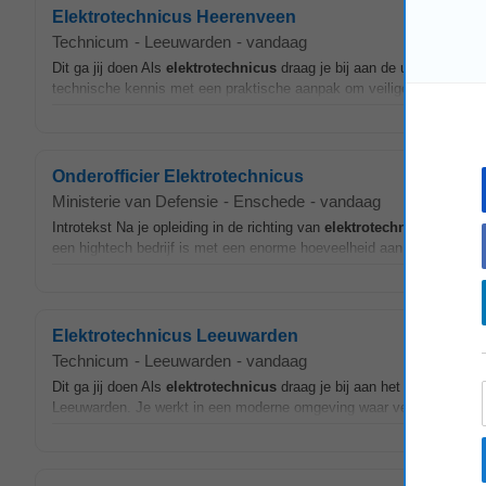
Elektrotechnicus Heerenveen
Technicum
-
Leeuwarden
-
vandaag
Dit ga jij doen Als
elektrotechnicus
draag je bij aan de uitvoering v
technische kennis met een praktische aanpak om veilige en betrouwba
Onderofficier Elektrotechnicus
Ministerie van Defensie
-
Enschede
-
vandaag
Introtekst Na je opleiding in de richting van
elektrotechniek
ligt werk
een hightech bedrijf is met een enorme hoeveelheid aan elektrotechnis
Elektrotechnicus Leeuwarden
Technicum
-
Leeuwarden
-
vandaag
Dit ga jij doen Als
elektrotechnicus
draag je bij aan het installeren
Leeuwarden. Je werkt in een moderne omgeving waar veiligheid en kwa