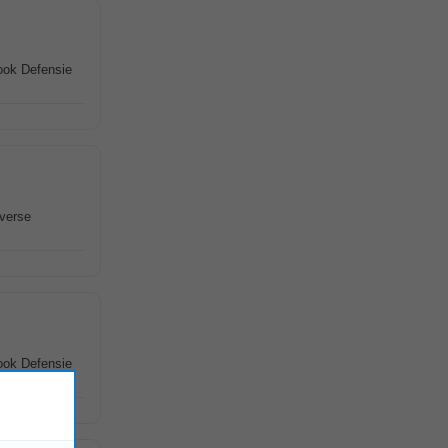
 ook Defensie
iverse
 ook Defensie