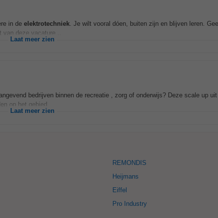
ère in de
elektrotechniek
. Je wilt vooral dóen, buiten zijn en blijven leren. Ge
ht van deze vacature...
Laat meer zien
evend bedrijven binnen de recreatie , zorg of onderwijs? Deze scale up uit 
n op het gebied...
Laat meer zien
REMONDIS
Heijmans
Eiffel
Pro Industry