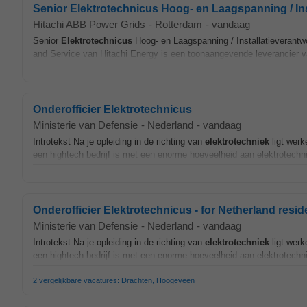
Senior Elektrotechnicus Hoog- en Laagspanning / Insta
Hitachi ABB Power Grids
-
Rotterdam
-
vandaag
Senior
Elektrotechnicus
Hoog- en Laagspanning / Installatieverantw
and Service van Hitachi Energy is een toonaangevende leverancier va
Onderofficier Elektrotechnicus
Ministerie van Defensie
-
Nederland
-
vandaag
Introtekst Na je opleiding in de richting van
elektrotechniek
ligt werk
een hightech bedrijf is met een enorme hoeveelheid aan elektrotechnis
Onderofficier Elektrotechnicus - for Netherland resid
Ministerie van Defensie
-
Nederland
-
vandaag
Introtekst Na je opleiding in de richting van
elektrotechniek
ligt werk
een hightech bedrijf is met een enorme hoeveelheid aan elektrotechnis
2 vergelijkbare vacatures: Drachten, Hoogeveen