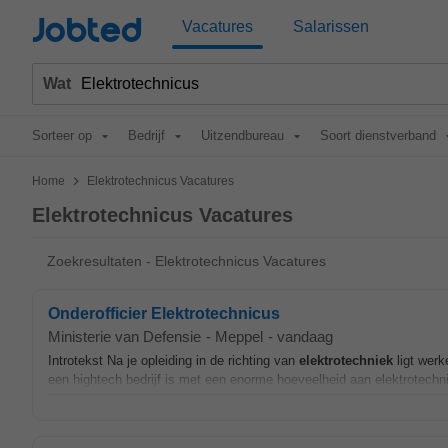
Jobted
Vacatures
Salarissen
Wat
Sorteer op
Bedrijf
Uitzendbureau
Soort dienstverband
>
Home
Elektrotechnicus Vacatures
Elektrotechnicus Vacatures
Zoekresultaten - Elektrotechnicus Vacatures
Onderofficier Elektrotechnicus
Ministerie van Defensie
-
Meppel
-
vandaag
Introtekst Na je opleiding in de richting van
elektrotechniek
ligt werk
een hightech bedrijf is met een enorme hoeveelheid aan elektrotechnis