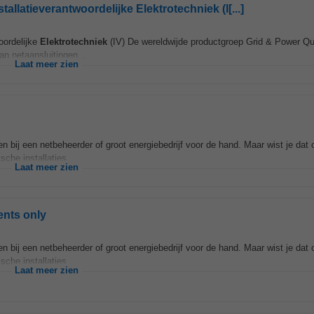
llatieverantwoordelijke Elektrotechniek (I[...]
oordelijke
Elektrotechniek
(IV) De wereldwijde productgroep Grid & Power Qua
n netaansluitingen...
Laat meer zien
en bij een netbeheerder of groot energiebedrijf voor de hand. Maar wist je dat
che installaties...
Laat meer zien
ents only
en bij een netbeheerder of groot energiebedrijf voor de hand. Maar wist je dat
che installaties...
Laat meer zien