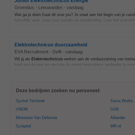
Junior Elektrotechnicus Energie
Groendus
-
Leeuwarden
-
vandaag
Wat ga je doen:Gaat dit over jou? Je staat aan het begin van je carri
hetzelfde werk, maar juist variatie en ontwikkeling. Lees het overzic
Elektrotechnicus duurzaamheid
EVA Recruitment
-
Delft
-
vandaag
Wil jij als
Elektrotechnicus
werken aan de verduurzaming van toonaang
hard aan de weg om een van de meest innovatieve aanbieder te worde
Deze bedrijven zoeken nu personeel:
Synsel Techniek
Soma Works
VNOM
GVB
Ministerie Van Defensie
Alliander
Schiphol
WR.nl