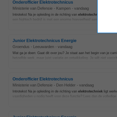
Onderofficier Elektrotechnicus
Ministerie van Defensie
-
Kampen
-
vandaag
Introtekst Na je opleiding in de richting van
elektrotechniek
ligt werk
een hightech bedrijf is met een enorme hoeveelheid aan elektrotechnis
Junior Elektrotechnicus Energie
Groendus
-
Leeuwarden
-
vandaag
Wat ga je doen: Gaat dit over jou? Je staat aan het begin van je carr
hetzelfde werk, maar juist variatie en ontwikkeling. Je wilt niet vastzi
Onderofficier Elektrotechnicus
Ministerie van Defensie
-
Den Helder
-
vandaag
Introtekst Na je opleiding in de richting van
elektrotechniek
ligt werk
vaardigheden u nodig heeft voor deze functie? Lees dan de volledige 