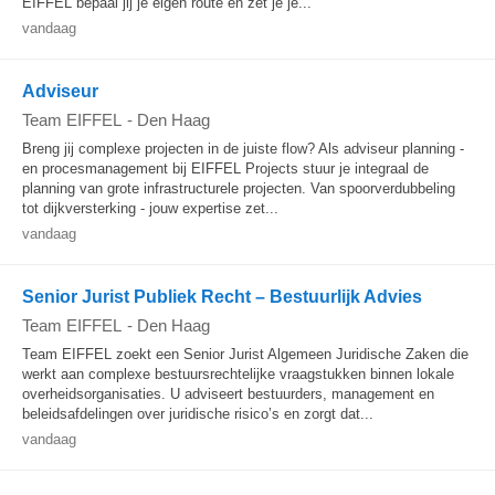
EIFFEL bepaal jij je eigen route en zet je je...
vandaag
Adviseur
Team EIFFEL
-
Den Haag
Breng jij complexe projecten in de juiste flow? Als adviseur planning -
en procesmanagement bij EIFFEL Projects stuur je integraal de
planning van grote infrastructurele projecten. Van spoorverdubbeling
tot dijkversterking - jouw expertise zet...
vandaag
Senior Jurist Publiek Recht – Bestuurlijk Advies
Team EIFFEL
-
Den Haag
Team EIFFEL zoekt een Senior Jurist Algemeen Juridische Zaken die
werkt aan complexe bestuursrechtelijke vraagstukken binnen lokale
overheidsorganisaties. U adviseert bestuurders, management en
beleidsafdelingen over juridische risico’s en zorgt dat...
vandaag