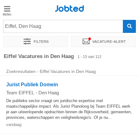
Jobted
Jobted
Vacatures
Eiffel, Den Haag
Filters
Vacature-alert
Salarissen
Sorteer op
Exacte locatie
Bedrijf
Soort dienstverband
Eiffel Vacatures in Den Haag
1 - 15 van 112
Zoekresultaten - Eiffel Vacatures in Den Haag
Jurist Publiek Domein
Team EIFFEL
-
Den Haag
De publieke sector vraagt om juridische expertise met
maatschappelijke impact. Als Jurist Planoloog bij Team EIFFEL werk
je aan uiteenlopende opdrachten binnen de Rijksoverheid, gemeenten,
provincies, waterschappen en veiligheidsregio's. Of je nu...
vandaag