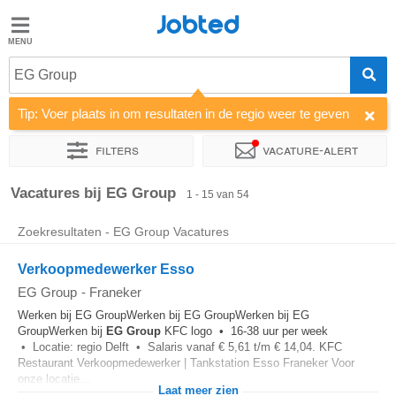
Jobted
Jobted
Vacatures
EG Group
Tip: Voer plaats in om resultaten in de regio weer te geven
Salarissen
Filters
Vacature-alert
Sorteer op
Bedrijf
Soort dienstverband
Werkuren
Vacatures bij EG Group
1 - 15 van 54
Zoekresultaten - EG Group Vacatures
Verkoopmedewerker Esso
EG Group
-
Franeker
Werken bij EG GroupWerken bij EG GroupWerken bij EG
GroupWerken bij
EG
Group
KFC logo • 16-38 uur per week
• Locatie: regio Delft • Salaris vanaf € 5,61 t/m € 14,04. KFC
Restaurant Verkoopmedewerker | Tankstation Esso Franeker Voor
onze locatie...
Laat meer zien