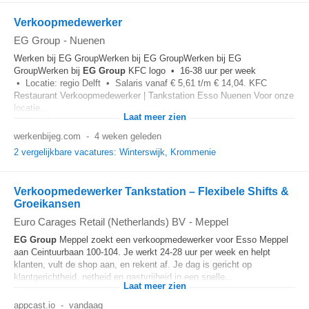
Verkoopmedewerker
EG Group
-
Nuenen
Werken bij EG GroupWerken bij EG GroupWerken bij EG
GroupWerken bij
EG
Group
KFC logo • 16-38 uur per week
• Locatie: regio Delft • Salaris vanaf € 5,61 t/m € 14,04. KFC
Restaurant Verkoopmedewerker | Tankstation Esso Nuenen Voor onze
locatie...
Laat meer zien
werkenbijeg.com
-
4 weken geleden
2 vergelijkbare vacatures: Winterswijk, Krommenie
Verkoopmedewerker Tankstation – Flexibele Shifts &
Groeikansen
Euro Carages Retail (Netherlands) BV
-
Meppel
EG
Group
Meppel zoekt een verkoopmedewerker voor Esso Meppel
aan Ceintuurbaan 100-104. Je werkt 24-28 uur per week en helpt
klanten, vult de shop aan, en rekent af. Je dag is gericht op
klantgerichtheid, netheid en gastvrijheid in een snelle...
Laat meer zien
appcast.io
-
vandaag