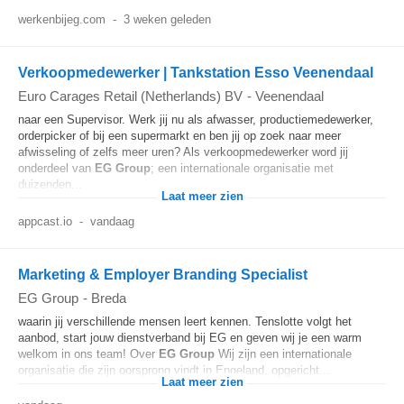
werkenbijeg.com
-
3 weken geleden
Verkoopmedewerker | Tankstation Esso Veenendaal
Euro Carages Retail (Netherlands) BV
-
Veenendaal
naar een Supervisor. Werk jij nu als afwasser, productiemedewerker,
orderpicker of bij een supermarkt en ben jij op zoek naar meer
afwisseling of zelfs meer uren? Als verkoopmedewerker word jij
onderdeel van
EG
Group
; een internationale organisatie met
duizenden...
Laat meer zien
appcast.io
-
vandaag
Marketing & Employer Branding Specialist
EG Group
-
Breda
waarin jij verschillende mensen leert kennen. Tenslotte volgt het
aanbod, start jouw dienstverband bij EG en geven wij je een warm
welkom in ons team! Over
EG
Group
Wij zijn een internationale
organisatie die zijn oorsprong vindt in Engeland, opgericht...
Laat meer zien