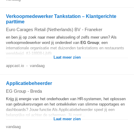
Verkoopmedewerker Tankstation – Klantgerichte
parttime
Euro Carages Retail (Netherlands) BV
-
Franeker
en ben jij op zoek naar meer afwisseling of zelfs meer uren? Als
verkoopmedewerker word jij onderdeel van
EG
Group
; een
internationale organisatie met duizenden tankstations en restaurants
wereldwijd. #J-18808-Ljbffr...
Laat meer zien
appcast.io
-
vandaag
Applicatiebeheerder
EG Group
-
Breda
Krijg jij energie van het onderhouden van HR-systemen, het oplossen
van gebruikersvragen en het ontwikkelen van slimme rapportages en
dashboards? Jouw functie Als Applicatiebeheerder speel jij een
belangrijke rol achter de schermen. Jij zorgt...
Laat meer zien
vandaag