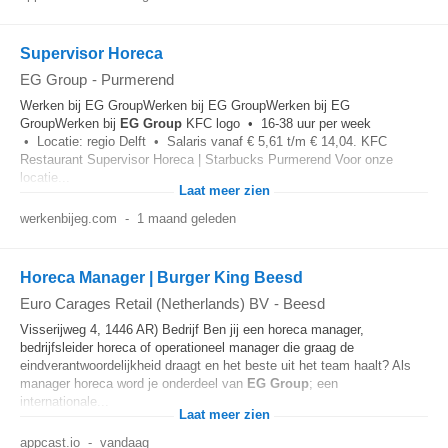
Supervisor Horeca
EG Group
-
Purmerend
Werken bij EG GroupWerken bij EG GroupWerken bij EG
GroupWerken bij
EG
Group
KFC logo • 16-38 uur per week
• Locatie: regio Delft • Salaris vanaf € 5,61 t/m € 14,04. KFC
Restaurant Supervisor Horeca | Starbucks Purmerend Voor onze
locatie...
Laat meer zien
werkenbijeg.com
-
1 maand geleden
Horeca Manager | Burger King Beesd
Euro Carages Retail (Netherlands) BV
-
Beesd
Visserijweg 4, 1446 AR) Bedrijf Ben jij een horeca manager,
bedrijfsleider horeca of operationeel manager die graag de
eindverantwoordelijkheid draagt en het beste uit het team haalt? Als
manager horeca word je onderdeel van
EG
Group
; een
internationale...
Laat meer zien
appcast.io
-
vandaag