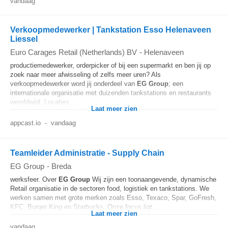
vandaag
Verkoopmedewerker | Tankstation Esso Helenaveen
Liessel
Euro Carages Retail (Netherlands) BV
-
Helenaveen
productiemedewerker, orderpicker of bij een supermarkt en ben jij op
zoek naar meer afwisseling of zelfs meer uren? Als
verkoopmedewerker word jij onderdeel van
EG
Group
; een
internationale organisatie met duizenden tankstations en restaurants
wereldwijd. Locaties...
Laat meer zien
appcast.io
-
vandaag
Teamleider Administratie - Supply Chain
EG Group
-
Breda
werksfeer. Over
EG
Group
Wij zijn een toonaangevende, dynamische
Retail organisatie in de sectoren food, logistiek en tankstations. We
werken samen met grote merken zoals Esso, Texaco, Spar, GoFresh,
KFC, Burger King en Starbucks. Onze focus ligt...
Laat meer zien
vandaag