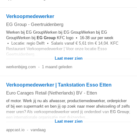
Verkoopmedewerker
EG Group
-
Geertruidenberg
Werken bij EG GroupWerken bij EG GroupWerken bij EG
GroupWerken bij
EG
Group
KFC logo • 16-38 uur per week
• Locatie: regio Delft • Salaris vanaf € 5,61 t/m € 14,04. KFC
Restaurant Verkoopmedewerker | Voor onze locatie Esso
Geertruidenberg...
Laat meer zien
werkenbijeg.com
-
1 maand geleden
Verkoopmedewerker | Tankstation Esso Etten
Euro Carages Retail (Netherlands) BV
-
Etten
of motor. Werk jij nu als afwasser, productiemedewerker, orderpicker
of bij een supermarkt en ben jij op zoek naar meer afwisseling of zelfs
meer uren? Als verkoopmedewerker word jij onderdeel van
EG
Group
;
een internationale organisatie met duizenden...
Laat meer zien
appcast.io
-
vandaag