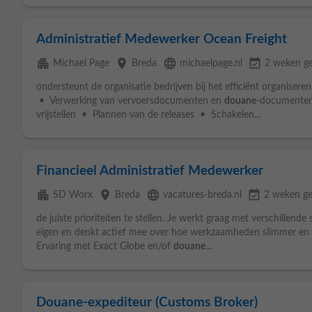
Administratief Medewerker Ocean Freight
apartment
place
language
event_available
Michael Page
Breda
michaelpage.nl
2 weken g
ondersteunt de organisatie bedrijven bij het efficiënt organisere
• Verwerking van vervoersdocumenten en
douane
-documenten
vrijstellen • Plannen van de releases • Schakelen...
Financieel Administratief Medewerker
apartment
place
language
event_available
SD Worx
Breda
vacatures-breda.nl
2 weken ge
de juiste prioriteiten te stellen. Je werkt graag met verschillend
eigen en denkt actief mee over hoe werkzaamheden slimmer en 
Ervaring met Exact Globe en/of
douane
...
Douane-expediteur (Customs Broker)