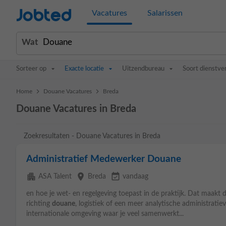
Jobted
Vacatures
Salarissen
Wat
Sorteer op
Exacte locatie
Uitzendbureau
Soort dienstve
>
>
Home
Douane Vacatures
Breda
Douane Vacatures in Breda
Zoekresultaten - Douane Vacatures in Breda
Administratief Medewerker Douane
apartment
place
event_available
ASA Talent
Breda
vandaag
en hoe je wet- en regelgeving toepast in de praktijk. Dat maakt d
richting
douane
, logistiek of een meer analytische administratie
internationale omgeving waar je veel samenwerkt...