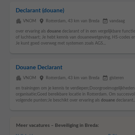
Declarant (douane)
apartment
place
event_available
VNOM
Rotterdam
, 43 km van Breda
vandaag
over ervaring als
douane
declarant of in een vergelijkbare functi
of luchtvaart; Je hebt kennis van douanewetgeving, HS-codes e
Je kunt goed overweg met systemen zoals AGS...
Douane Declarant
apartment
place
event_available
VNOM
Rotterdam
, 43 km van Breda
gisteren
en trainingen om je kennis te verdiepen;Doorgroeimogelijkheden
organisatie;Goed bereikbare locatie in Rotterdam. Om succesvol te 
volgende punten:Je beschikt over ervaring als
douane
declarant..
Meer vacatures – Beveiliging in Breda: