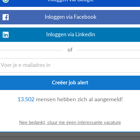
eekpunt bij binnenkomst en zorgt ervoor
Inloggen via Facebook
Inloggen via Linkedin
of
Bekijk nu
e binnen de logistiek, expeditie, zeehaven
n internationale handelsovereenkomsten;
13.502
mensen hebben zich al aangemeld!
Bekijk nu
istiek, expeditie, zeehaven of luchtvaart; -
le handelsovereenkomsten; - Je kunt goed