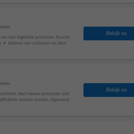
eleden
Bekijk nu
n van hun logistieke processen. Functie
 • Inklaren van containers en deze
leden
Bekijk nu
e systemen, leert nieuwe processen snel
efficiënter kunnen worden uitgevoerd.