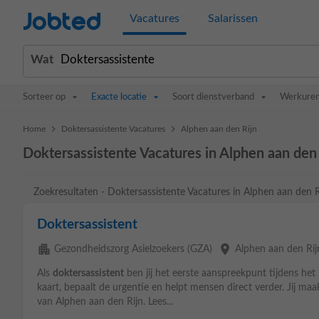
Jobted
Vacatures
Salarissen
Wat
Sorteer op
Exacte locatie
Soort dienstverband
Werkure
>
>
Home
Doktersassistente Vacatures
Alphen aan den Rijn
Doktersassistente Vacatures in Alphen aan den 
Zoekresultaten - Doktersassistente Vacatures in Alphen aan den R
Doktersassistent
apartment
place
Gezondheidszorg Asielzoekers (GZA)
Alphen aan den Rij
Als
doktersassistent
ben jij het eerste aanspreekpunt tijdens het
kaart, bepaalt de urgentie en helpt mensen direct verder. Jij maa
van Alphen aan den Rijn. Lees...