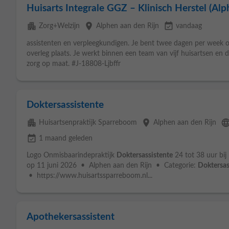
Huisarts Integrale GGZ – Klinisch Herstel (Alp
apartment
place
event_available
Zorg+Welzijn
Alphen aan den Rijn
vandaag
assistenten en verpleegkundigen. Je bent twee dagen per week o
overleg plaats. Je werkt binnen een team van vijf huisartsen en 
zorg op maat. #J-18808-Ljbffr
Doktersassistente
apartment
place
langua
Huisartsenpraktijk Sparreboom
Alphen aan den Rijn
event_available
1 maand geleden
Logo Onmisbaarindepraktijk
Doktersassistente
24 tot 38 uur bij
op 11 juni 2026 • Alphen aan den Rijn • Categorie:
Doktersas
• https://www.huisartssparreboom.nl...
Apothekersassistent