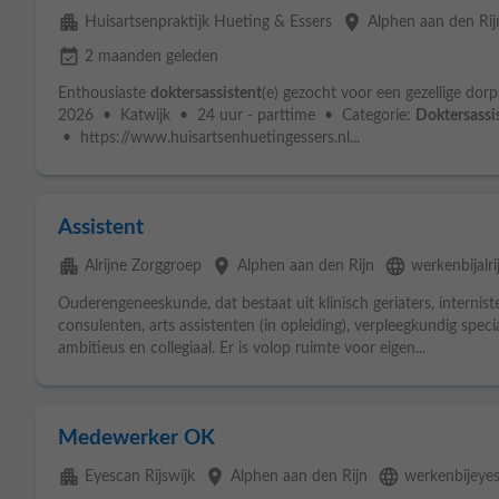
apartment
place
Huisartsenpraktijk Hueting & Essers
Alphen aan den Rij
event_available
2 maanden geleden
Enthousiaste
doktersassistent
(e) gezocht voor een gezellige dorp
2026 • Katwijk • 24 uur - parttime • Categorie:
Doktersassi
• https://www.huisartsenhuetingessers.nl...
Assistent
apartment
place
language
Alrijne Zorggroep
Alphen aan den Rijn
werkenbijalri
Ouderengeneeskunde, dat bestaat uit klinisch geriaters, intern
consulenten, arts assistenten (in opleiding), verpleegkundig speci
ambitieus en collegiaal. Er is volop ruimte voor eigen...
Medewerker OK
apartment
place
language
Eyescan Rijswijk
Alphen aan den Rijn
werkenbijeyes