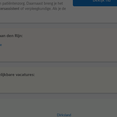
Bekijk nu
n patiëntenzorg. Daarnaast breng je het
ersassistent
of verpleegkundige. Als je de
an den Rijn:
ge
lijkbare vacatures:
Dirksland