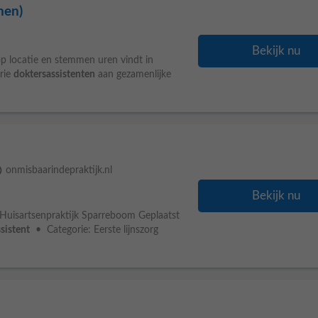
hen)
Bekijk nu
p locatie en stemmen uren vindt in
drie
doktersassistenten
aan gezamenlijke
ge
onmisbaarindepraktijk.nl
Bekijk nu
 Huisartsenpraktijk Sparreboom Geplaatst
sistent
• Categorie: Eerste lijnszorg