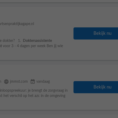
artsenpraktijkagape.nl
Bekijk nu
de dokter? 1.
Doktersassistente
nt
voor 3 - 4 dagen per week Ben jij wie
language
event_available
n
jmmst.com
vandaag
Bekijk nu
 inloopspreekuur: je brengt de zorgvraag in
kt het verschil op het azc in de omgeving