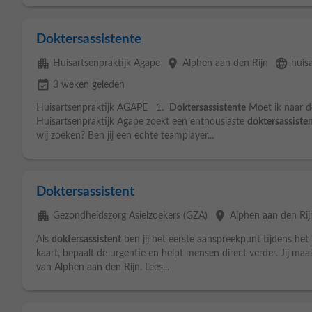
Doktersassistente
apartment
place
language
Huisartsenpraktijk Agape
Alphen aan den Rijn
huis
event_available
3 weken geleden
Huisartsenpraktijk AGAPE 1.
Doktersassistente
Moet ik naar 
Huisartsenpraktijk Agape zoekt een enthousiaste
doktersassiste
wij zoeken? Ben jij een echte teamplayer...
Doktersassistent
apartment
place
Gezondheidszorg Asielzoekers (GZA)
Alphen aan den Rij
Als
doktersassistent
ben jij het eerste aanspreekpunt tijdens het
kaart, bepaalt de urgentie en helpt mensen direct verder. Jij maa
van Alphen aan den Rijn. Lees...