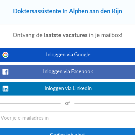
Doktersassistente
in
Alphen aan den Rijn
Ontvang de
laatste vacatures
in je mailbox!
Bekijk nu
am. Jouw Taken Zijn Onder Meer
Inloggen via Google
dinatie somatische zorg en afstemmen
e teams...
Inloggen via Facebook
Inloggen via Linkedin
Bekijk nu
of
. Ons team uit huisartsen,
OH-GGZ en fysiotherapeuten. Wij werken