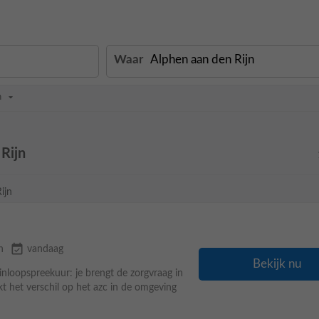
Waar
n
Rijn
ijn
event_available
n
vandaag
Bekijk nu
 inloopspreekuur: je brengt de zorgvraag in
kt het verschil op het azc in de omgeving