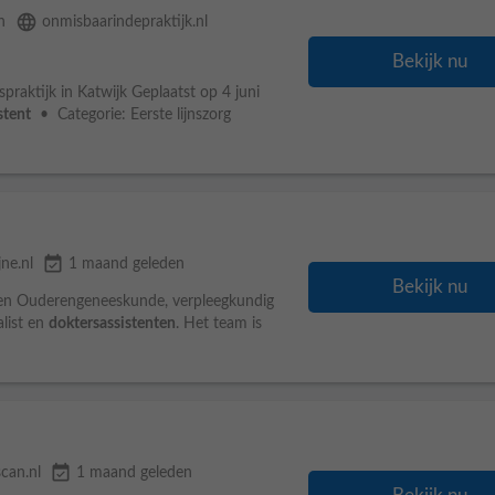
language
n
onmisbaarindepraktijk.nl
Bekijk nu
spraktijk in Katwijk Geplaatst op 4 juni
stent
• Categorie: Eerste lijnszorg
event_available
jne.nl
1 maand geleden
Bekijk nu
isten Ouderengeneeskunde, verpleegkundig
alist en
doktersassistenten
. Het team is
event_available
can.nl
1 maand geleden