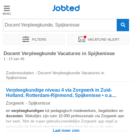
Jobted
Jobted
Vacatures
Docent Verpleegkunde, Spijkenisse
Filters
Vacature-alert
Salarissen
Sorteer op
Exacte locatie
Uitzendbureau
Soort dienstver
Docent Verpleegkunde Vacatures in Spijkenisse
1 - 15 van 46
Zoekresultaten - Docent Verpleegkunde Vacatures in
Spijkenisse
Verpleegkundige niveau 4 via Zorgwerk in Zuid-
Holland, Rotterdam-Rijnmond, Spijkenisse • o.a....
Zorgwerk
-
Spijkenisse
en
verpleegkundigen
tot pedagogisch medewerkers, begeleiders en
docenten
. Wekelijks zijn ruim 10.000 professionals via Zorgwerk aan
het werk. Met de super gebruiksvriendelijke Zorgwerk app regel je
eenvoudig de leukste diensten en opdrachten bij jou in de regio...
Laat meer zien