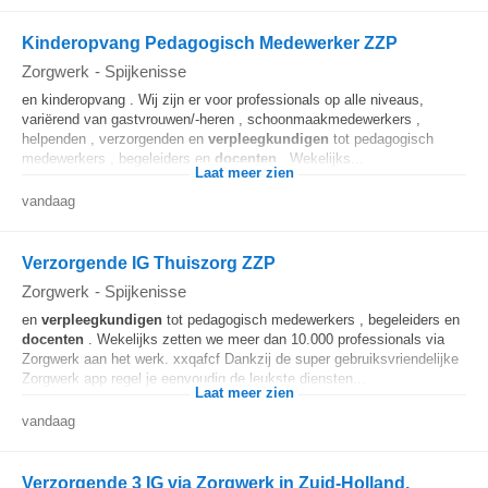
Kinderopvang Pedagogisch Medewerker ZZP
Zorgwerk
-
Spijkenisse
en kinderopvang . Wij zijn er voor professionals op alle niveaus,
variërend van gastvrouwen/-heren , schoonmaakmedewerkers ,
helpenden , verzorgenden en
verpleegkundigen
tot pedagogisch
medewerkers , begeleiders en
docenten
. Wekelijks...
Laat meer zien
vandaag
Verzorgende IG Thuiszorg ZZP
Zorgwerk
-
Spijkenisse
en
verpleegkundigen
tot pedagogisch medewerkers , begeleiders en
docenten
. Wekelijks zetten we meer dan 10.000 professionals via
Zorgwerk aan het werk. xxqafcf Dankzij de super gebruiksvriendelijke
Zorgwerk app regel je eenvoudig de leukste diensten...
Laat meer zien
vandaag
Verzorgende 3 IG via Zorgwerk in Zuid-Holland,