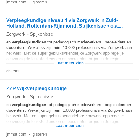
jmmst.com
-
gisteren
Verpleegkundige niveau 4 via Zorgwerk in Zuid-
Holland, Rotterdam-Rijnmond, Spijkenisse • o.a....
Zorgwerk
-
Spijkenisse
en
verpleegkundigen
tot pedagogisch medewerkers , begeleiders en
docenten
. Wekelijks zijn ruim 10.000 professionals via Zorgwerk aan
het werk. Met de super gebruiksvriendelijke Zorgwerk app regel je
eenvoudig de leukste diensten en opdrachten bij jou in de regio...
Laat meer zien
gisteren
ZZP Wijkverpleegkundige
Zorgwerk
-
Spijkenisse
en
verpleegkundigen
tot pedagogisch medewerkers , begeleiders en
docenten
. Wekelijks zijn ruim 10.000 professionals via Zorgwerk aan
het werk. Met de super gebruiksvriendelijke Zorgwerk app regel je
eenvoudig de leukste diensten en opdrachten bij jou in de regio...
Laat meer zien
jmmst.com
-
gisteren