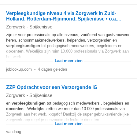
Verpleegkundige niveau 4 via Zorgwerk in Zuid-
Holland, Rotterdam-Rijnmond, Spijkenisse • o.a....
Zorgwerk
-
Spijkenisse
zijn er voor professionals op alle niveaus, variërend van gastvrouwen/-
heren, schoonmaakmedewerkers, helpenden, verzorgenden en
verpleegkundigen
tot pedagogisch medewerkers, begeleiders en
docenten
. Wekelijks zijn ruim 10.000 professionals via Zorgwerk aan
het werk...
Laat meer zien
joblookup.com
-
4 dagen geleden
ZZP Opdracht voor een Verzorgende IG
Zorgwerk
-
Spijkenisse
en
verpleegkundigen
tot pedagogisch medewerkers , begeleiders en
docenten
. Wekelijks zetten we meer dan 10.000 professionals via
Zorgwerk aan het werk. xxqafcf Dankzij de super gebruiksvriendelijke
Zorgwerk app regel je eenvoudig de leukste diensten...
Laat meer zien
vandaag