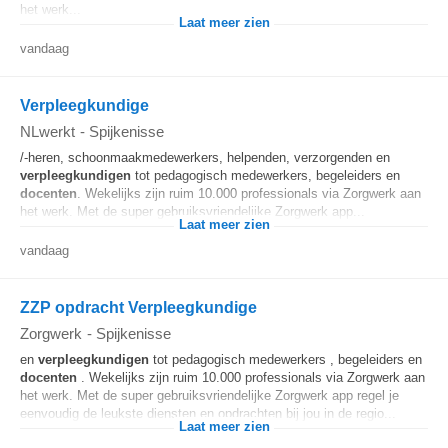
het werk...
Laat meer zien
vandaag
Verpleegkundige
NLwerkt
-
Spijkenisse
/-heren, schoonmaakmedewerkers, helpenden, verzorgenden en
verpleegkundigen
tot pedagogisch medewerkers, begeleiders en
docenten
. Wekelijks zijn ruim 10.000 professionals via Zorgwerk aan
het werk. Met de super gebruiksvriendelijke Zorgwerk app...
Laat meer zien
vandaag
ZZP opdracht Verpleegkundige
Zorgwerk
-
Spijkenisse
en
verpleegkundigen
tot pedagogisch medewerkers , begeleiders en
docenten
. Wekelijks zijn ruim 10.000 professionals via Zorgwerk aan
het werk. Met de super gebruiksvriendelijke Zorgwerk app regel je
eenvoudig de leukste diensten en opdrachten bij jou in de regio...
Laat meer zien