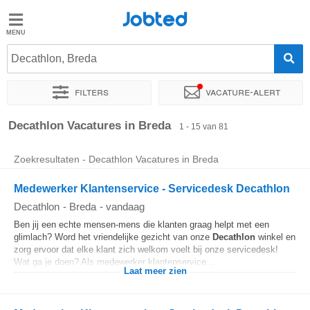
Jobted
Jobted
Vacatures
Decathlon, Breda
Filters
Vacature-alert
Salarissen
Sorteer op
Exacte locatie
Bedrijf
Soort dienstverband
Decathlon Vacatures in Breda
1 - 15 van 81
Zoekresultaten - Decathlon Vacatures in Breda
Medewerker Klantenservice - Servicedesk Decathlon
Decathlon
-
Breda
-
vandaag
Ben jij een echte mensen-mens die klanten graag helpt met een
glimlach? Word het vriendelijke gezicht van onze
Decathlon
winkel en
zorg ervoor dat elke klant zich welkom voelt bij onze servicedesk!
Wat ga je doen? Als medewerker klantenservice...
Laat meer zien