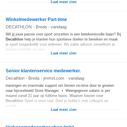
Laat meer zien
Winkelmedewerker Part-time
DECATHLON
-
Breda
-
vandaag
Wil jij jouw passie voor sport omzetten in een betekenisvolle baan? Bij
Decathlon
help je klanten hun sportieve doelen te bereiken en maak
je sport toegankelijk voor iedereen. Als sales advisor verwelkom je
klanten hartelijk en zorg...
Laat meer zien
Senior klantenservice medewerker.
Decathlon
-
Breda
-
jmmst.com
-
vandaag
trainingen en maximale support om binnen no-time door te groeien
naar bijvoorbeeld Store Manager. • Weergegeven salaris is per
maand vanaf 21 jaar op fulltime basis. Waarom kiezen voor
Decathlon
Sport is onze taal: Deel je hobby's met collega's en
ontdek...
Laat meer zien