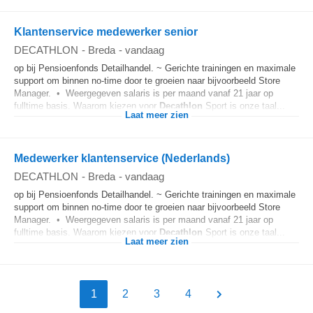
Klantenservice medewerker senior
DECATHLON
-
Breda
-
vandaag
op bij Pensioenfonds Detailhandel. ~ Gerichte trainingen en maximale
support om binnen no-time door te groeien naar bijvoorbeeld Store
Manager. • Weergegeven salaris is per maand vanaf 21 jaar op
fulltime basis. Waarom kiezen voor
Decathlon
Sport is onze taal...
Laat meer zien
Medewerker klantenservice (Nederlands)
DECATHLON
-
Breda
-
vandaag
op bij Pensioenfonds Detailhandel. ~ Gerichte trainingen en maximale
support om binnen no-time door te groeien naar bijvoorbeeld Store
Manager. • Weergegeven salaris is per maand vanaf 21 jaar op
fulltime basis. Waarom kiezen voor
Decathlon
Sport is onze taal...
Laat meer zien
1
2
3
4