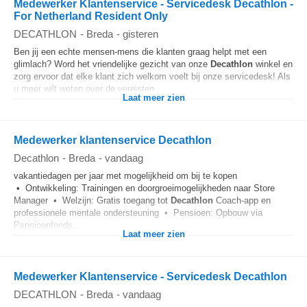
Medewerker Klantenservice - Servicedesk Decathlon -
For Netherland Resident Only
DECATHLON
-
Breda
-
gisteren
Ben jij een echte mensen-mens die klanten graag helpt met een
glimlach? Word het vriendelijke gezicht van onze
Decathlon
winkel en
zorg ervoor dat elke klant zich welkom voelt bij onze servicedesk! Als
u meer wilt weten over de vereisten...
Laat meer zien
Medewerker klantenservice Decathlon
Decathlon
-
Breda
-
vandaag
vakantiedagen per jaar met mogelijkheid om bij te kopen
• Ontwikkeling: Trainingen en doorgroeimogelijkheden naar Store
Manager • Welzijn: Gratis toegang tot
Decathlon
Coach-app en
professionele mentale ondersteuning • Pensioen: Opbouw via
Pensioenfonds...
Laat meer zien
Medewerker Klantenservice - Servicedesk Decathlon
DECATHLON
-
Breda
-
vandaag