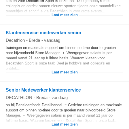
kiezen voor
Decathlon
Sport is onze taal: Deel je hobby's met
collega's en ontdek samen nieuwe sporten tijdens onze maandelijkse
teamuitjes of schrijf je via
Decathlon
in voor grote events...
Laat meer zien
Klantenservice medewerker senior
Decathlon
-
Breda
-
vandaag
trainingen en maximale support om binnen no-time door te groeien
naar bijvoorbeeld Store Manager. • Weergegeven salaris is per
maand vanaf 21 jaar op fulltime basis. Waarom kiezen voor
Decathlon
Sport is onze taal: Deel je hobby's met collega's en
ontdek...
Laat meer zien
Senior Medewerker klantenservice
DECATHLON
-
Breda
-
vandaag
op bij Pensioenfonds Detailhandel. ~ Gerichte trainingen en maximale
support om binnen no-time door te groeien naar bijvoorbeeld Store
Manager. • Weergegeven salaris is per maand vanaf 21 jaar op
fulltime basis. Waarom kiezen voor
Decathlon
Sport is onze taal...
Laat meer zien