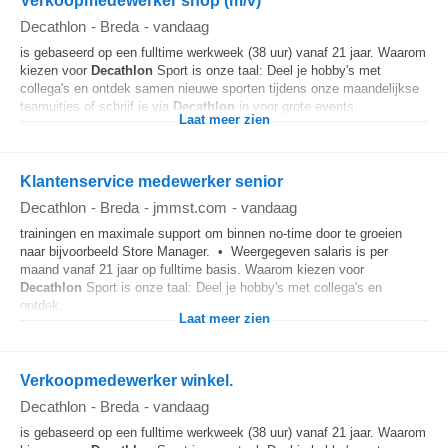
Verkoopmedewerker shop (m/v)
Decathlon
-
Breda
-
vandaag
is gebaseerd op een fulltime werkweek (38 uur) vanaf 21 jaar. Waarom
kiezen voor
Decathlon
Sport is onze taal: Deel je hobby's met
collega's en ontdek samen nieuwe sporten tijdens onze maandelijkse
teamuitjes of schrijf je via
Decathlon
in voor grote events...
Laat meer zien
Klantenservice medewerker senior
Decathlon
-
Breda
-
jmmst.com
-
vandaag
trainingen en maximale support om binnen no-time door te groeien
naar bijvoorbeeld Store Manager. • Weergegeven salaris is per
maand vanaf 21 jaar op fulltime basis. Waarom kiezen voor
Decathlon
Sport is onze taal: Deel je hobby's met collega's en
ontdek...
Laat meer zien
Verkoopmedewerker winkel.
Decathlon
-
Breda
-
vandaag
is gebaseerd op een fulltime werkweek (38 uur) vanaf 21 jaar. Waarom