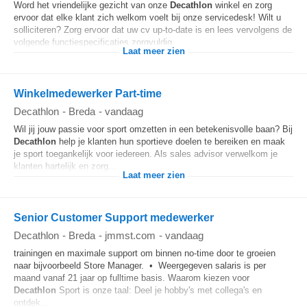
Word het vriendelijke gezicht van onze
Decathlon
winkel en zorg
ervoor dat elke klant zich welkom voelt bij onze servicedesk! Wilt u
solliciteren? Zorg ervoor dat uw cv up-to-date is en lees vervolgens de
volgende functiespecificaties zorgvuldig...
Laat meer zien
Winkelmedewerker Part-time
Decathlon
-
Breda
-
vandaag
Wil jij jouw passie voor sport omzetten in een betekenisvolle baan? Bij
Decathlon
help je klanten hun sportieve doelen te bereiken en maak
je sport toegankelijk voor iedereen. Als sales advisor verwelkom je
klanten hartelijk en zorg...
Laat meer zien
Senior Customer Support medewerker
Decathlon
-
Breda
-
jmmst.com
-
vandaag
trainingen en maximale support om binnen no-time door te groeien
naar bijvoorbeeld Store Manager. • Weergegeven salaris is per
maand vanaf 21 jaar op fulltime basis. Waarom kiezen voor
Decathlon
Sport is onze taal: Deel je hobby's met collega's en
ontdek...