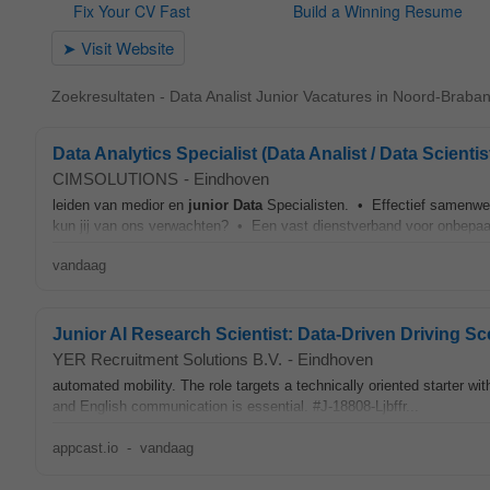
Zoekresultaten - Data Analist Junior Vacatures in Noord-Braban
Data Analytics Specialist (Data Analist / Data Scientis
CIMSOLUTIONS
-
Eindhoven
leiden van medior en
junior
Data
Specialisten. • Effectief samenw
kun jij van ons verwachten? • Een vast dienstverband voor onbepaald
vandaag
Junior AI Research Scientist: Data-Driven Driving S
YER Recruitment Solutions B.V.
-
Eindhoven
automated mobility. The role targets a technically oriented starter wi
and English communication is essential. #J-18808-Ljbffr...
appcast.io
-
vandaag