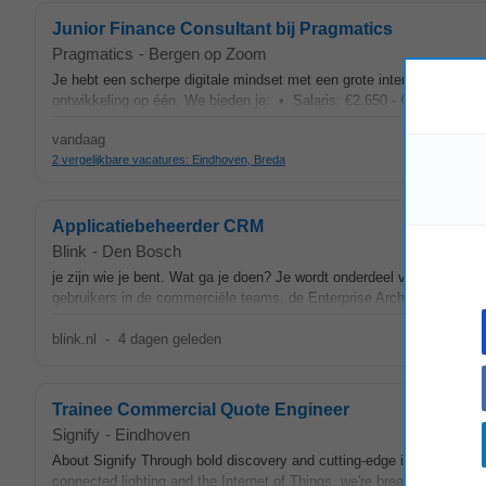
Junior Finance Consultant bij Pragmatics
Pragmatics
-
Bergen op Zoom
Je hebt een scherpe digitale mindset met een grote interesse in de n
ontwikkeling op één. We bieden je: • Salaris: €2.650 - €3.850 bruto p
vandaag
2 vergelijkbare vacatures: Eindhoven, Breda
Applicatiebeheerder CRM
Blink
-
Den Bosch
je zijn wie je bent. Wat ga je doen? Je wordt onderdeel van team
Dat
gebruikers in de commerciële teams, de Enterprise Architect, de Bus
blink.nl
-
4 dagen geleden
Trainee Commercial Quote Engineer
Signify
-
Eindhoven
About Signify Through bold discovery and cutting-edge innovation, we le
connected lighting and the Internet of Things, we're breaking new gr