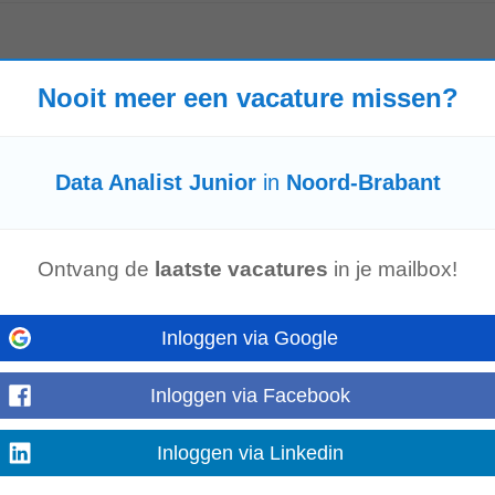
ieuwste tools, zoals
Data
Analytics
en AI. Wat krijg je van ons? Bij Pragmati
Nooit meer een vacature missen?
er maand (o.b.v. 40 uur...
Laat meer zien
Data Analist Junior
in
Noord-Brabant
Ontvang de
laatste vacatures
in je mailbox!
a
& IT en rapporteert aan de Director Information &
Data
. Je werkt nauw sam
iness Analist, de
Data
Analist
...
Laat meer zien
Inloggen via Google
Inloggen via Facebook
Inloggen via Linkedin
ad an industry that is vital for the future of our planet: lighting. Through our
ound in
data
...