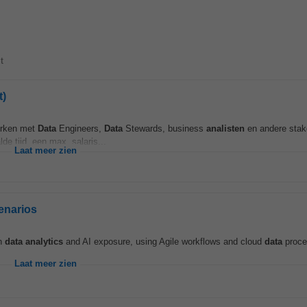
t
t)
erken met
Data
Engineers,
Data
Stewards, business
analisten
en andere stak
e tijd, een max. salaris...
Laat meer zien
cenarios
th
data
analytics
and AI exposure, using Agile workflows and cloud
data
proce
Laat meer zien