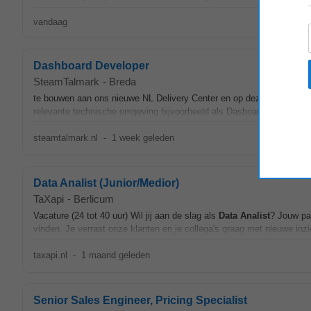
vandaag
Dashboard Developer
SteamTalmark
-
Breda
te bouwen aan ons nieuwe NL Delivery Center en op deze manier de i
relevante technische omgeving bijvoorbeeld als Dasboard developer,
steamtalmark.nl
-
1 week geleden
Data Analist (Junior/Medior)
TaXapi
-
Berlicum
Vacature (24 tot 40 uur) Wil jij aan de slag als
Data
Analist
? Jouw pa
vinden. Je verrast onze klanten en je collega's graag met nieuwe inzi
taxapi.nl
-
1 maand geleden
Senior Sales Engineer, Pricing Specialist