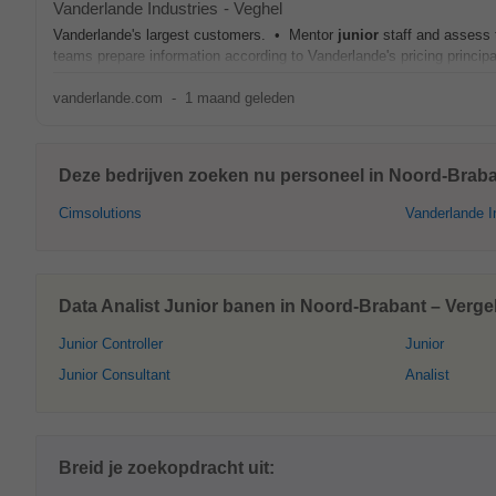
Vanderlande Industries
-
Veghel
Vanderlande's largest customers. • Mentor
junior
staff and assess t
teams prepare information according to Vanderlande's pricing principal
vanderlande.com
-
1 maand geleden
Deze bedrijven zoeken nu personeel in Noord-Braba
Cimsolutions
Vanderlande I
Data Analist Junior banen in Noord-Brabant – Vergel
Junior Controller
Junior
Junior Consultant
Analist
Breid je zoekopdracht uit: