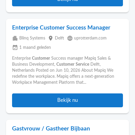
Enterprise Customer Success Manager
apartment
place
language
Blinq Systems
Delft
uprotterdam.com
event_available
1 maand geleden
Enterprise
Customer
Success manager Mapiq Sales &
Business Development,
Customer
Service
Delft,
Netherlands Posted on Jun 10, 2026 About Mapiq We
redefine the workplace. Mapiq offers a next-generation
Workplace Management Platform that...
Bekijk nu
Gastvrouw / Gastheer Bijbaan