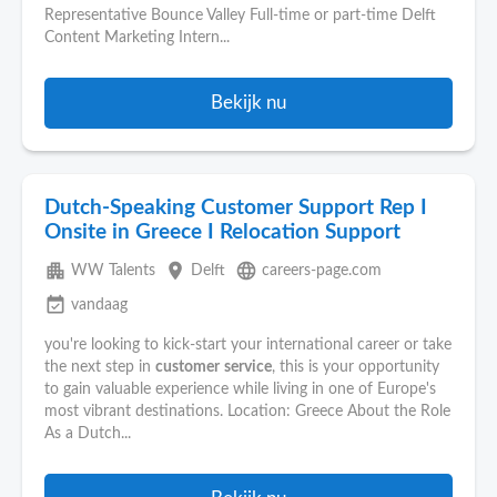
Representative Bounce Valley Full-time or part-time Delft
Content Marketing Intern...
Bekijk nu
Dutch-Speaking Customer Support Rep I
Onsite in Greece I Relocation Support
apartment
place
language
WW Talents
Delft
careers-page.com
event_available
vandaag
you're looking to kick-start your international career or take
the next step in
customer
service
, this is your opportunity
to gain valuable experience while living in one of Europe's
most vibrant destinations. Location: Greece About the Role
As a Dutch...