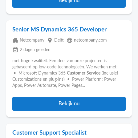
Bekijk nu
Senior MS Dynamics 365 Developer
apartment
place
language
Netcompany
Delft
netcompany.com
event_available
2 dagen geleden
met hoge kwaliteit. Een deel van onze projecten is
gebaseerd op low-code technologieën. We werken met:
• Microsoft Dynamics 365
Customer
Service
(inclusief
Customizations en plug-ins) • Power Platform: Power
Apps, Power Automate, Power Pages...
Bekijk nu
Customer Support Specialist