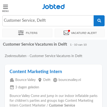
Jobted
Jobted
Vacatures
Customer Service, Delft
Filters
Vacature-alert
Salarissen
Customer Service Vacatures in Delft
Sorteer op
Exacte locatie
Bedrijf
Soort dienstverband
1 - 10 van 10
Zoekresultaten - Customer Service Vacatures in Delft
Content Marketing Intern
apartment
place
language
Bounce Valley
Delft
bouncevalley.nl
event_available
3 dagen geleden
Bounce Valley Come and jump in our indoor inflatable parks
for children's parties and groups logo Content Marketing
Intern Content Marketer /
Customer
Service