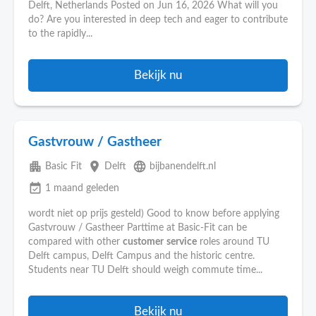
Delft, Netherlands Posted on Jun 16, 2026 What will you
do? Are you interested in deep tech and eager to contribute
to the rapidly...
Bekijk nu
Gastvrouw / Gastheer
apartment
place
language
Basic Fit
Delft
bijbanendelft.nl
event_available
1 maand geleden
wordt niet op prijs gesteld) Good to know before applying
Gastvrouw / Gastheer Parttime at Basic-Fit can be
compared with other
customer
service
roles around TU
Delft campus, Delft Campus and the historic centre.
Students near TU Delft should weigh commute time...
Bekijk nu