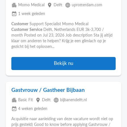
apartment
place
language
Momo Medical
Delft
uprotterdam.com
event_available
1 week geleden
Customer
Support Specialist Momo Medical
Customer
Service
Delft, Netherlands EUR 3k-3,700 /
month Posted on Jul 23, 2026 Job description Sta jij altijd
klaar om anderen te helpen? Krijg je een glimlach op je
gezicht bij het oplossen...
Bekijk nu
Gastvrouw / Gastheer Bijbaan
apartment
place
language
Basic Fit
Delft
bijbanendelft.nl
event_available
4 weken geleden
Acquisitie naar aanleiding van deze vacature wordt niet op
prijs gesteld) Good to know before applying Gastvrouw /