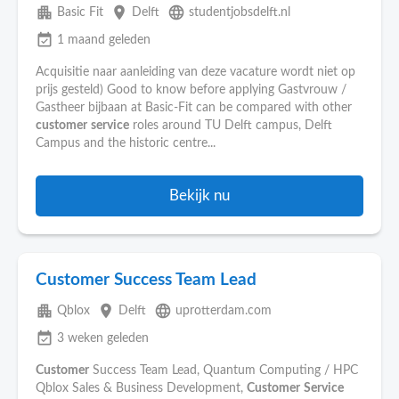
apartment
place
language
Basic Fit
Delft
studentjobsdelft.nl
event_available
1 maand geleden
Acquisitie naar aanleiding van deze vacature wordt niet op
prijs gesteld) Good to know before applying Gastvrouw /
Gastheer bijbaan at Basic-Fit can be compared with other
customer
service
roles around TU Delft campus, Delft
Campus and the historic centre...
Bekijk nu
Customer Success Team Lead
apartment
place
language
Qblox
Delft
uprotterdam.com
event_available
3 weken geleden
Customer
Success Team Lead, Quantum Computing / HPC
Qblox Sales & Business Development,
Customer
Service