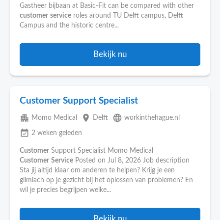
Gastheer bijbaan at Basic-Fit can be compared with other
customer
service
roles around TU Delft campus, Delft
Campus and the historic centre...
Bekijk nu
Customer Support Specialist
apartment
place
language
Momo Medical
Delft
workinthehague.nl
event_available
2 weken geleden
Customer
Support Specialist Momo Medical
Customer
Service
Posted on Jul 8, 2026 Job description
Sta jij altijd klaar om anderen te helpen? Krijg je een
glimlach op je gezicht bij het oplossen van problemen? En
wil je precies begrijpen welke...
Bekijk nu