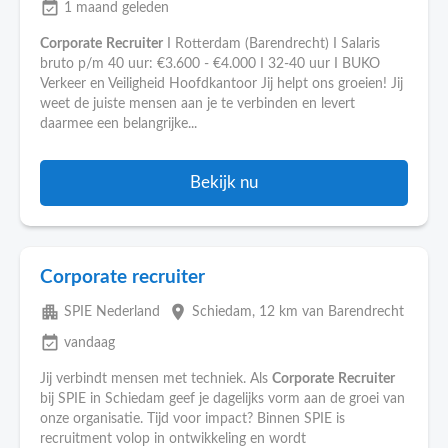
event_available
1 maand geleden
Corporate
Recruiter
I Rotterdam (Barendrecht) I Salaris
bruto p/m 40 uur: €3.600 - €4.000 I 32-40 uur I BUKO
Verkeer en Veiligheid Hoofdkantoor Jij helpt ons groeien! Jij
weet de juiste mensen aan je te verbinden en levert
daarmee een belangrijke...
Bekijk nu
Corporate recruiter
apartment
place
SPIE Nederland
Schiedam
, 12 km van Barendrecht
event_available
vandaag
Jij verbindt mensen met techniek. Als
Corporate
Recruiter
bij SPIE in Schiedam geef je dagelijks vorm aan de groei van
onze organisatie. Tijd voor impact? Binnen SPIE is
recruitment volop in ontwikkeling en wordt