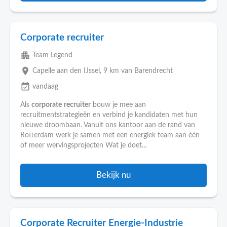
Corporate recruiter
apartment
Team Legend
place
Capelle aan den IJssel
, 9 km van Barendrecht
event_available
vandaag
Als
corporate
recruiter
bouw je mee aan
recruitmentstrategieën en verbind je kandidaten met hun
nieuwe droombaan. Vanuit ons kantoor aan de rand van
Rotterdam werk je samen met een energiek team aan één
of meer wervingsprojecten Wat je doet...
Bekijk nu
Corporate Recruiter Energie-Industrie