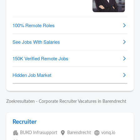
Zoekresultaten - Corporate Recruiter Vacatures in Barendrecht
Recruiter
apartment
place
language
BUKO Infrasupport
Barendrecht
vonq.io