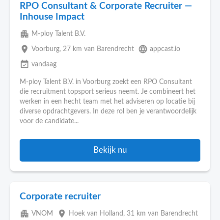
RPO Consultant & Corporate Recruiter —
Inhouse Impact
apartment
M-ploy Talent B.V.
place
language
Voorburg
, 27 km van Barendrecht
appcast.io
event_available
vandaag
M-ploy Talent B.V. in Voorburg zoekt een RPO Consultant
die recruitment topsport serieus neemt. Je combineert het
werken in een hecht team met het adviseren op locatie bij
diverse opdrachtgevers. In deze rol ben je verantwoordelijk
voor de candidate...
Bekijk nu
Corporate recruiter
apartment
place
VNOM
Hoek van Holland
, 31 km van Barendrecht