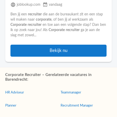
language
event_available
joblookup.com
vandaag
Ben jij een
recruiter
die aan de bureaukant zit en een stap
wil maken naar
corporate
, of ben jij al werkzaam als
Corporate
recruiter
en toe aan een volgende stap? Dan ben
ik op zoek naar jou! Als
Corporate
recruiter
ga je aan de
slag met zowel...
Bekijk nu
Corporate Recruiter – Gerelateerde vacatures in
Barendrecht:
HR Adviseur
Teammanager
Planner
Recruitment Manager