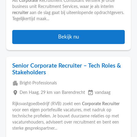
Als
Corporate
Recruitment Consultant versterk je onze
business unit Recruitment Services, waar je als interim
recruiter
aan de slag gaat bij uiteenlopende opdrachtgevers.
Tegelijkertijd maak...
Bekijk nu
Senior Corporate Recruiter – Tech Roles &
Stakeholders
apartment
Bright-Professionals
place
event_available
Den Haag
, 29 km van Barendrecht
vandaag
Rijksvastgoedbedrijf (RVB) zoekt een
Corporate
Recruiter
voor een eigen portefeuille vacatures, met nadruk op
technische profielen. Je bouwt duurzame relaties op met
vacaturehouders, adviseert over recruitment en bent een
sterke gesprekspartner...