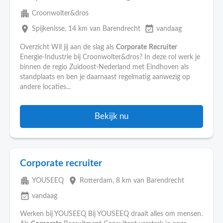
apartment
Croonwolter&dros
place
event_available
Spijkenisse
, 14 km van Barendrecht
vandaag
Overzicht Wil jij aan de slag als
Corporate
Recruiter
Energie-Industrie bij Croonwolter&dros? In deze rol werk je
binnen de regio Zuidoost-Nederland met Eindhoven als
standplaats en ben je daarnaast regelmatig aanwezig op
andere locaties...
Bekijk nu
Corporate recruiter
apartment
place
YOUSEEQ
Rotterdam
, 8 km van Barendrecht
event_available
vandaag
Werken bij YOUSEEQ Bij YOUSEEQ draait alles om mensen.