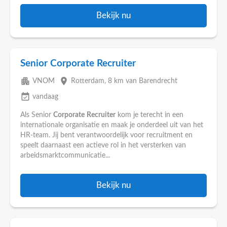
Bekijk nu
Senior Corporate Recruiter
apartment
place
VNOM
Rotterdam
, 8 km van Barendrecht
event_available
vandaag
Als Senior
Corporate
Recruiter
kom je terecht in een
internationale organisatie en maak je onderdeel uit van het
HR‐team. Jij bent verantwoordelijk voor recruitment en
speelt daarnaast een actieve rol in het versterken van
arbeidsmarktcommunicatie...
Bekijk nu