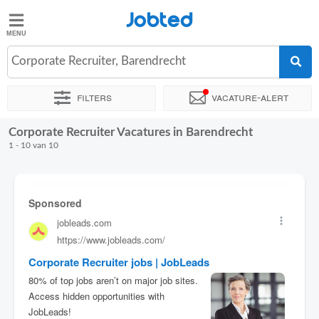
Jobted
Jobted
Vacatures
Corporate Recruiter, Barendrecht
Filters
Vacature-alert
Salarissen
Corporate Recruiter Vacatures in Barendrecht
Sorteer op
Exacte locatie
Soort dienstverband
Werkuren
1 - 10 van 10