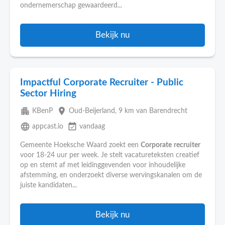
ondernemerschap gewaardeerd...
Bekijk nu
Impactful Corporate Recruiter - Public
Sector Hiring
apartment
place
KBenP
Oud-Beijerland
, 9 km van Barendrecht
language
event_available
appcast.io
vandaag
Gemeente Hoeksche Waard zoekt een
Corporate
recruiter
voor 18-24 uur per week. Je stelt vacatureteksten creatief
op en stemt af met leidinggevenden voor inhoudelijke
afstemming, en onderzoekt diverse wervingskanalen om de
juiste kandidaten...
Bekijk nu