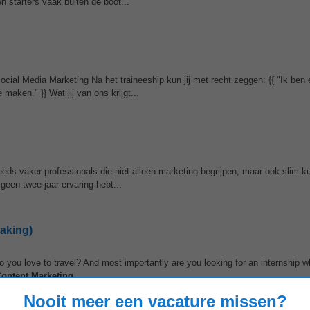
 starters vaak buiten de boot...
cial Media Marketing Na het traineeship kun jij met recht zeggen: {{ "Ik ben 
aken." }} Wat jij van ons krijgt...
eeds vaker professionals die niet alleen marketing begrijpen, maar ook slim 
een twee jaar ervaring hebt...
aking)
you love to travel? And most importantly are you looking for an internship 
ontent
Marketing
...
Nooit meer een vacature missen?