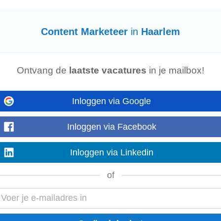
Content Marketeer
in
Haarlem
ional die strategie en creativiteit moeiteloos weet te combineren? Cavallar
scherp gevoel...
Ontvang de
laatste vacatures
in je mailbox!
iving naar AI-gedreven zoekgedrag. • Je maakt een
content
- en digital PR-pl
Inloggen via Google
erzoekt waarom een website langzaam...
Inloggen via Facebook
line Marketeer
Inloggen via Linkedin
elopment • Proof of concept in a week • Digitale Platforms • Integraties & 
of