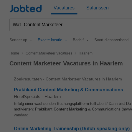
Jobted
Vacatures
Salarissen
Wat
Sorteer op
Exacte locatie
Bedrijf
Soort dienstverband
>
>
Home
Content Marketeer Vacatures
Haarlem
Content Marketeer Vacatures in Haarlem
Zoekresultaten - Content Marketeer Vacatures in Haarlem
Praktikant Content Marketing & Communications
HotelSpecials
-
Haarlem
Erfolg einer wachsenden Buchungsplattform teilhaben? Dann bist Du 
motivierten: Praktikant
Content
Marketing
& Communications (m/w/d)
vandaag
Online Marketing Traineeship (Dutch-speaking only)