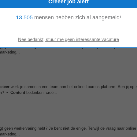
 CRM-flows. • Je denkt in funnels: van eerste contact tot warm lead bij sal
 in fashion en retail.
Content
...
13.505
mensen hebben zich al aangemeld!
nog) geen werkervaring hebt? Je bent niet de enige. Terwijl de vraag naar onlin
marketing...
eteer
werk je samen in een team aan het online Lourens platform. Ben jij op 
oen? •
Content
bedenken, creë...
nog) geen werkervaring hebt? Je bent niet de enige. Terwijl de vraag naar onlin
marketing...