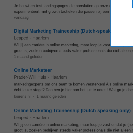
Je bouwt en test landingspages die aansluiten op onze campagnes en
experimenteert met growth tactieken die passen bij een B2B-omgeving
vandaag
Digital Marketing Traineeship (Dutch-speaking only)
Leaped
-
Haarlem
Wil jij een carrière in online marketing, maar loop je vast omdat je (
groot is, zoeken bedrijven steeds vaker professionals die niet alleen 
1 maand geleden
Online Marketeer
Prader-Willi Huis
-
Haarlem
marketingexperts om ons team te komen versterken! Als online
mark
écht leuke stage? Dan ben je hier aan het juiste adres! Wat ga je d
lourens.nl
-
1 maand geleden
Online Marketing Traineeship (Dutch-speaking only)
Leaped
-
Haarlem
Wil jij een carrière in online marketing, maar loop je vast omdat je (
groot is, zoeken bedrijven steeds vaker professionals die niet alleen 