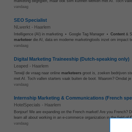
marketing begrijpen, maar ook slim kunnen werken met AI. Toch vallen
vandaag
SEO Specialist
NLwerkt
-
Haarlem
Intelligence (AI) in marketing • Google Tag Manager •
Content
& So
marketeer
die AI, data en moderne marketingtools inzet om impact te m
vandaag
Digital Marketing Traineeship (Dutch-speaking only)
Leaped
-
Haarlem
Terwijl de vraag naar online
marketeers
groot is, zoeken bedrijven st
met AI. Toch vallen starters vaak buiten de boot. Waarom? Omdat je g
vandaag
Internship Marketing & Communications (French spe
HotelSpecials
-
Haarlem
Bonjour! We are expanding on the French market! Are you French? Do 
learn all about working in an e-commerce organization in the field of
C
vandaag