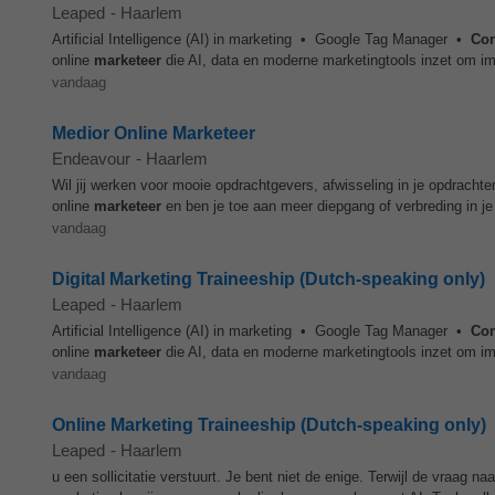
Leaped
-
Haarlem
Artificial Intelligence (AI) in marketing • Google Tag Manager •
Con
online
marketeer
die AI, data en moderne marketingtools inzet om imp
vandaag
Medior Online Marketeer
Endeavour
-
Haarlem
Wil jij werken voor mooie opdrachtgevers, afwisseling in je opdrachte
online
marketeer
en ben je toe aan meer diepgang of verbreding in je
vandaag
Digital Marketing Traineeship (Dutch-speaking only)
Leaped
-
Haarlem
Artificial Intelligence (AI) in marketing • Google Tag Manager •
Con
online
marketeer
die AI, data en moderne marketingtools inzet om imp
vandaag
Online Marketing Traineeship (Dutch-speaking only)
Leaped
-
Haarlem
u een sollicitatie verstuurt. Je bent niet de enige. Terwijl de vraag na