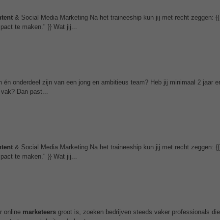
tent
& Social Media Marketing Na het traineeship kun jij met recht zeggen: {{
act te maken." }} Wat jij...
n én onderdeel zijn van een jong en ambitieus team? Heb jij minimaal 2 jaar er
 vak? Dan past...
tent
& Social Media Marketing Na het traineeship kun jij met recht zeggen: {{
act te maken." }} Wat jij...
ar online
marketeers
groot is, zoeken bedrijven steeds vaker professionals die 