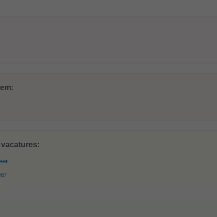
lem:
 vacatures:
eer
eer