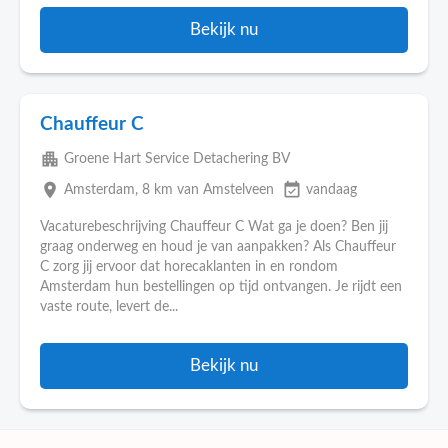
Bekijk nu
Chauffeur C
apartment
Groene Hart Service Detachering BV
place
event_available
Amsterdam
, 8 km van Amstelveen
vandaag
Vacaturebeschrijving Chauffeur C Wat ga je doen? Ben jij
graag onderweg en houd je van aanpakken? Als Chauffeur
C zorg jij ervoor dat horecaklanten in en rondom
Amsterdam hun bestellingen op tijd ontvangen. Je rijdt een
vaste route, levert de...
Bekijk nu