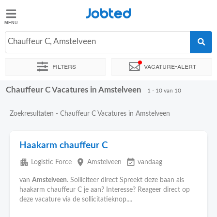
Jobted
Jobted
Vacatures
Chauffeur C, Amstelveen
Filters
Vacature-alert
Salarissen
Chauffeur C Vacatures in Amstelveen
Sorteer op
Exacte locatie
Bedrijf
Uitzendbureau
Soo
1 - 10 van 10
Zoekresultaten - Chauffeur C Vacatures in Amstelveen
Haakarm chauffeur C
apartment
place
event_available
Logistic Force
Amstelveen
vandaag
van
Amstelveen
. Solliciteer direct Spreekt deze baan als
haakarm chauffeur C je aan? Interesse? Reageer direct op
deze vacature via de sollicitatieknop....