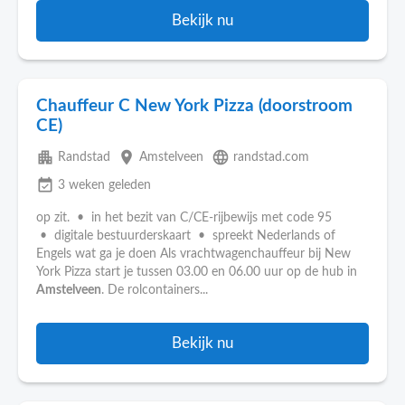
Bekijk nu
Chauffeur C New York Pizza (doorstroom
CE)
apartment
place
language
Randstad
Amstelveen
randstad.com
event_available
3 weken geleden
op zit. • in het bezit van C/CE-rijbewijs met code 95
• digitale bestuurderskaart • spreekt Nederlands of
Engels wat ga je doen Als vrachtwagenchauffeur bij New
York Pizza start je tussen 03.00 en 06.00 uur op de hub in
Amstelveen
. De rolcontainers...
Bekijk nu