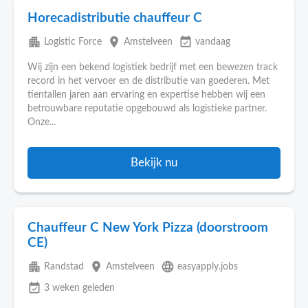
Horecadistributie chauffeur C
apartment
place
event_available
Logistic Force
Amstelveen
vandaag
Wij zijn een bekend logistiek bedrijf met een bewezen track
record in het vervoer en de distributie van goederen. Met
tientallen jaren aan ervaring en expertise hebben wij een
betrouwbare reputatie opgebouwd als logistieke partner.
Onze...
Bekijk nu
Chauffeur C New York Pizza (doorstroom
CE)
apartment
place
language
Randstad
Amstelveen
easyapply.jobs
event_available
3 weken geleden