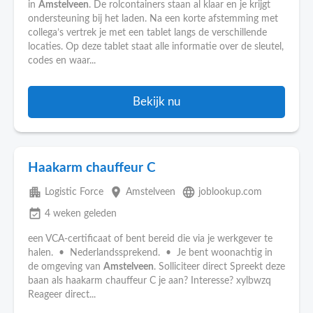
in
Amstelveen
. De rolcontainers staan al klaar en je krijgt
ondersteuning bij het laden. Na een korte afstemming met
collega’s vertrek je met een tablet langs de verschillende
locaties. Op deze tablet staat alle informatie over de sleutel,
codes en waar...
Bekijk nu
Haakarm chauffeur C
apartment
place
language
Logistic Force
Amstelveen
joblookup.com
event_available
4 weken geleden
een VCA-certificaat of bent bereid die via je werkgever te
halen. • Nederlandssprekend. • Je bent woonachtig in
de omgeving van
Amstelveen
. Solliciteer direct Spreekt deze
baan als haakarm chauffeur C je aan? Interesse? xylbwzq
Reageer direct...