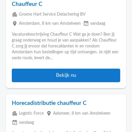
Chauffeur C
apartment
Groene Hart Service Detachering BV
place
event_available
Amsterdam
, 8 km van Amstelveen
vandaag
Vacaturebeschrijving Chauffeur C Wat ga je doen? Ben jij
graag onderweg en houd je van aanpakken? Als Chauffeur
C zorg jij ervoor dat horecaklanten in en rondom
Amsterdam hun bestellingen op tijd ontvangen. Je rijdt een
vaste route, levert de...
Bekijk nu
Horecadistributie chauffeur C
apartment
place
Logistic Force
Aalsmeer
, 8 km van Amstelveen
event_available
vandaag