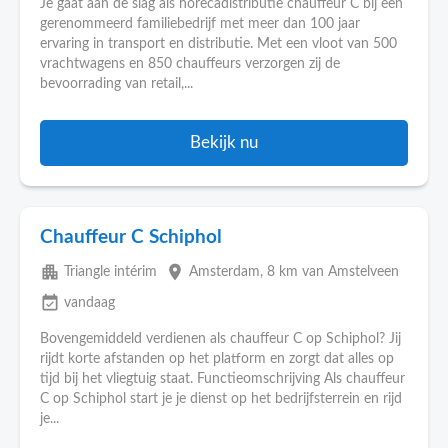
Je gaat aan de slag als horecadistributie chauffeur C bij een
gerenommeerd familiebedrijf met meer dan 100 jaar
ervaring in transport en distributie. Met een vloot van 500
vrachtwagens en 850 chauffeurs verzorgen zij de
bevoorrading van retail,...
Bekijk nu
Chauffeur C Schiphol
apartment
place
Triangle intérim
Amsterdam
, 8 km van Amstelveen
event_available
vandaag
Bovengemiddeld verdienen als chauffeur C op Schiphol? Jij
rijdt korte afstanden op het platform en zorgt dat alles op
tijd bij het vliegtuig staat. Functieomschrijving Als chauffeur
C op Schiphol start je je dienst op het bedrijfsterrein en rijd
je...