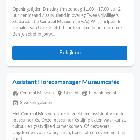
Openingstijden Dinsdag t/m zondag 11.00 - 17.00 uur 2
uur per maand / aanvullend in overleg Twee vrijwilligers
Stadsredactie
Centraal
Museum
(m/v/x) Wil jij helpen de
verhalen van Utrecht zichtbaar te maken in het museum?
Ben je actief in jouw...
Bekijk nu
Assistent Horecamanager Museumcafés
apartment
place
language
Centraal Museum
Utrecht
banenbingo.nl
event_available
3 weken geleden
Het
Centraal
Museum
Utrecht zoekt een assistent voor de
museumcafés. Onze museumcafés zijn plekken waar kunst,
cultuur en gastvrijheid samenkomen. Of bezoekers
langskomen voor koffie, lunch, borrel of een evenement: jij
zorgt...