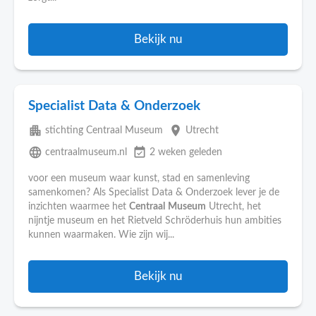
Bekijk nu
Specialist Data & Onderzoek
apartment
place
stichting Centraal Museum
Utrecht
language
event_available
centraalmuseum.nl
2 weken geleden
voor een museum waar kunst, stad en samenleving
samenkomen? Als Specialist Data & Onderzoek lever je de
inzichten waarmee het
Centraal
Museum
Utrecht, het
nijntje museum en het Rietveld Schröderhuis hun ambities
kunnen waarmaken. Wie zijn wij...
Bekijk nu