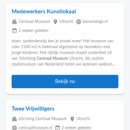
Medewerkers Kunstlokaal
apartment
place
language
Centraal Museum
Utrecht
banenbingo.nl
event_available
2 weken geleden
doen: spelenderwijs leer je zoveel meer! Het museum van
ruim 1500 m2 is helemaal afgestemd op bezoekers met
jonge kinderen. Het nijntje museum maakt onderdeel uit
van Stichting
Centraal
Museum
Utrecht. Als oudste
stadsmuseum van Nederland heten we iedereen welkom...
Bekijk nu
Twee Vrijwilligers
apartment
place
stichting Centraal Museum
Utrecht
language
event_available
centraalmuseum.nl
2 weken geleden