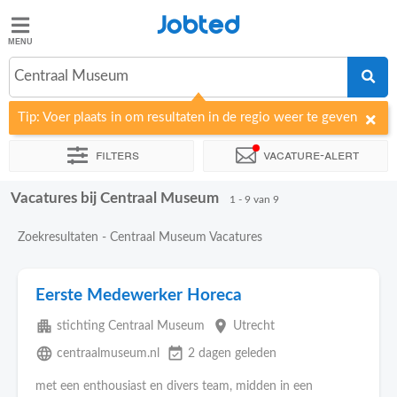
Jobted
Jobted
Vacatures
Centraal Museum
Tip: Voer plaats in om resultaten in de regio weer te geven
Salarissen
Filters
Vacature-alert
Vacatures bij Centraal Museum
Sorteer op
Bedrijf
Soort dienstverband
Werkuren
1 - 9 van 9
Zoekresultaten - Centraal Museum Vacatures
Eerste Medewerker Horeca
apartment
place
stichting Centraal Museum
Utrecht
language
event_available
centraalmuseum.nl
2 dagen geleden
met een enthousiast en divers team, midden in een