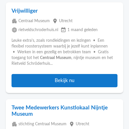
Vrijwilliger
apartment
place
Centraal Museum
Utrecht
language
event_available
rietveldschroderhuis.nl
1 maand geleden
Leuke extra's, zoals rondleidingen en lezingen • Een
flexibel roostersysteem waarbij je jezelf kunt inplannen
• Werken in een gezellig en betrokken team • Gratis
toegang tot het
Centraal
Museum
, nijntje museum en het
Rietveld Schröderhuis...
Bekijk nu
Twee Medewerkers Kunstlokaal Nijntje
Museum
apartment
place
stichting Centraal Museum
Utrecht