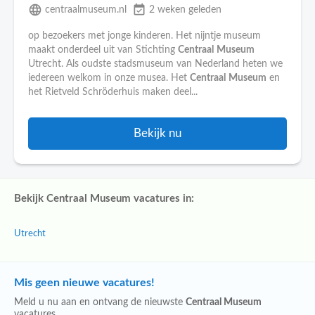
language
event_available
centraalmuseum.nl
2 weken geleden
op bezoekers met jonge kinderen. Het nijntje museum
maakt onderdeel uit van Stichting
Centraal
Museum
Utrecht. Als oudste stadsmuseum van Nederland heten we
iedereen welkom in onze musea. Het
Centraal
Museum
en
het Rietveld Schröderhuis maken deel...
Bekijk nu
Bekijk Centraal Museum vacatures in:
Utrecht
Mis geen nieuwe vacatures!
Meld u nu aan en ontvang de nieuwste
Centraal Museum
vacatures