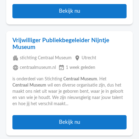
Bekijk nu
Vrijwilliger Publiekbegeleider Nijntje
Museum
apartment
place
stichting Centraal Museum
Utrecht
language
event_available
centraalmuseum.nl
1 week geleden
is onderdeel van Stichting
Centraal
Museum
. Het
Centraal
Museum
wil een diverse organisatie zijn, dus het
maakt ons niet uit waar je geboren bent, waar je in gelooft
en van wie je houdt. We zijn nieuwsgierig naar jouw talent
en hoe jij het verschil maakt...
Bekijk nu