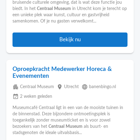
bruisende culturele omgeving, dat is wat deze functie jou
biedt. In het
Centraal
Museum
in Utrecht kom je terecht op
een unieke plek waar kunst, cultuur en gastvrijheid
samenkomen. Of je nu gasten verwelkomt...
Bekijk nu
Oproepkracht Medewerker Horeca &
Evenementen
apartment
place
language
Centraal Museum
Utrecht
banenbingo.nl
event_available
2 weken geleden
Museumcafé Centraal ligt in een van de mooiste tuinen in
de binnenstad. Deze bijzondere ontmoetingsplek is
toegankelijk zonder museumticket en is voor zowel
bezoekers van het
Centraal
Museum
als buurt- en
stadsgenoten de ideale uitvalsbasis...