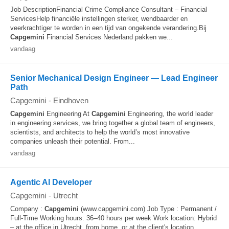
Job DescriptionFinancial Crime Compliance Consultant – Financial
ServicesHelp financiële instellingen sterker, wendbaarder en
veerkrachtiger te worden in een tijd van ongekende verandering.Bij
Capgemini
Financial Services Nederland pakken we...
vandaag
Senior Mechanical Design Engineer — Lead Engineer
Path
Capgemini
-
Eindhoven
Capgemini
Engineering At
Capgemini
Engineering, the world leader
in engineering services, we bring together a global team of engineers,
scientists, and architects to help the world’s most innovative
companies unleash their potential. From...
vandaag
Agentic AI Developer
Capgemini
-
Utrecht
Company :
Capgemini
(www.capgemini.com) Job Type : Permanent /
Full-Time Working hours: 36–40 hours per week Work location: Hybrid
– at the office in Utrecht, from home, or at the client's location