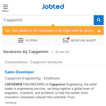
Jobted
Jobted
Vacatures
Capgemini
Tip: Voer plaats in om resultaten in de regio weer te geven
Salarissen
Filters
Vacature-alert
Sorteer op
Bedrijf
Uitzendbureau
Soort dienstverband
Vacatures bij Capgemini
1 - 15 van 337
Zoekresultaten - Capgemini Vacatures
Sales Developer
Capgemini Engineering
-
Eindhoven
CAPGEMINI
ENGINEERING At
Capgemini
Engineering, the world
leader in engineering services, we bring together a global team of
engineers, scientists, and architects to help the world's most
innovative companies unleash their potential. From...
vandaag