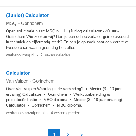
(Junior) Calculator
MSQ
-
Gorinchem
Open sollicitatie Naar: MSQ.nl 1. (Junior)
calculator
- 40 uur -
Gorinchem Wie zoeken wij? Ben je een schoolverlater, geinteresseerd
in techniek en cijfermatig sterk? En ben je op zoek naar een eerste of
tweede baan waarin geen dag hetzelfde...
werkenbijmsq.nl
-
2 weken geleden
Calculator
Van Vulpen
-
Gorinchem
Over Van Vulpen Waar leg jij de verbinding? • Medior (3 - 10 jaar
ervaring)
Calculator
• Gorinchem • Werkvoorbereiding &
projectcoördinatie • MBO diploma • Medior (3 - 10 jaar ervaring)
Calculator
• Gorinchem • MBO diploma...
werkenbijvanvulpen.nl
-
4 weken geleden
1
2