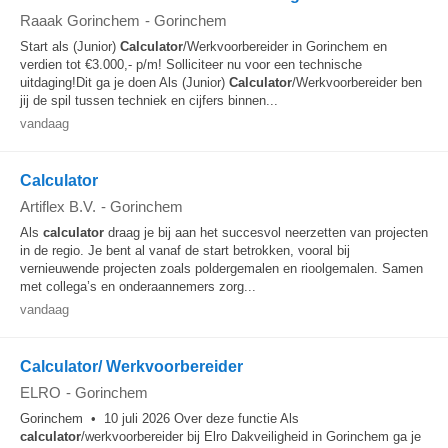
Raaak Gorinchem
-
Gorinchem
Start als (Junior)
Calculator
/Werkvoorbereider in Gorinchem en
verdien tot €3.000,- p/m! Solliciteer nu voor een technische
uitdaging!Dit ga je doen Als (Junior)
Calculator
/Werkvoorbereider ben
jij de spil tussen techniek en cijfers binnen...
vandaag
Calculator
Artiflex B.V.
-
Gorinchem
Als
calculator
draag je bij aan het succesvol neerzetten van projecten
in de regio. Je bent al vanaf de start betrokken, vooral bij
vernieuwende projecten zoals poldergemalen en rioolgemalen. Samen
met collega’s en onderaannemers zorg...
vandaag
Calculator/ Werkvoorbereider
ELRO
-
Gorinchem
Gorinchem • 10 juli 2026 Over deze functie Als
calculator
/werkvoorbereider bij Elro Dakveiligheid in Gorinchem ga je