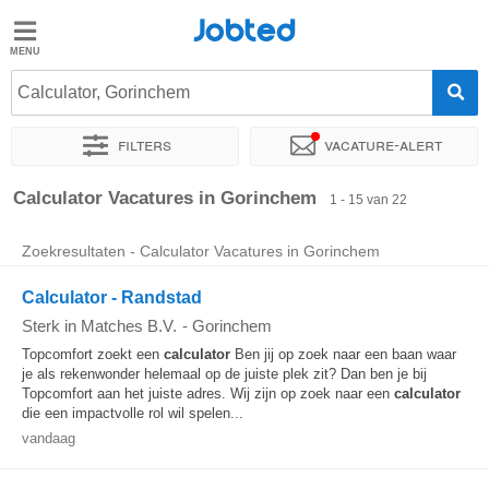
Jobted
Jobted
Vacatures
Calculator, Gorinchem
Filters
Vacature-alert
Salarissen
Sorteer op
Exacte locatie
Bedrijf
Uitzendbureau
Soo
Calculator Vacatures in Gorinchem
1 - 15 van 22
Zoekresultaten - Calculator Vacatures in Gorinchem
Calculator - Randstad
Sterk in Matches B.V.
-
Gorinchem
Topcomfort zoekt een
calculator
Ben jij op zoek naar een baan waar
je als rekenwonder helemaal op de juiste plek zit? Dan ben je bij
Topcomfort aan het juiste adres. Wij zijn op zoek naar een
calculator
die een impactvolle rol wil spelen...
vandaag