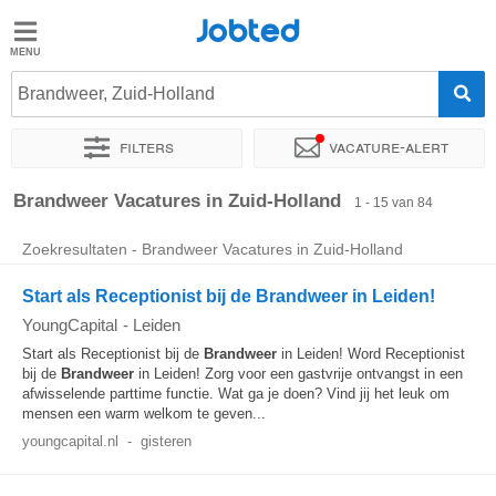
Jobted
Jobted
Vacatures
Brandweer, Zuid-Holland
Filters
Vacature-alert
Salarissen
Sorteer op
Bedrijf
Uitzendbureau
Soort dienstverband
Brandweer Vacatures in Zuid-Holland
1 - 15 van 84
Zoekresultaten - Brandweer Vacatures in Zuid-Holland
Start als Receptionist bij de Brandweer in Leiden!
YoungCapital
-
Leiden
Start als Receptionist bij de
Brandweer
in Leiden! Word Receptionist
bij de
Brandweer
in Leiden! Zorg voor een gastvrije ontvangst in een
afwisselende parttime functie. Wat ga je doen? Vind jij het leuk om
mensen een warm welkom te geven...
youngcapital.nl
-
gisteren