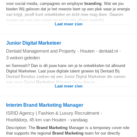
voor social media, campagnes en employer
branding
. Wat we jou
bieden Wij geloven dat je het meeste leert op een plek waar je energie
van krijgt, jezelf kunt ontwikkelen en écht mee mag doen. Daarom
zorgen we voor een stage waarin je niet alleen meekijkt...
Laat meer zien
Junior Digital Marketeer
Dentaid Management and Property
-
Houten
-
dentaid.nl
-
3 weken geleden
en Semrush? Dan is dit jouw kans om je te ontwikkelen tot allround
Digital Marketeer. Laat jouw digitale talent groeien bij Dentaid Bij
Dentaid Benelux zoeken wij een Junior Digital Marketeer die samen
met onze Digital
Marketing
Manager (jouw directe...
Laat meer zien
Interim Brand Marketing Manager
ISRID Agency | Fashion & Luxury Recruitment
-
Hoofddorp
, 45 km van Houten
-
vandaag
Description: The
Brand
Marketing
Manager is a temporary cover role
that supports the regional
Brand
Marketing
team for our directly