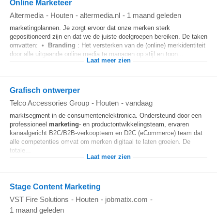
Online Marketeer
Altermedia
-
Houten
-
altermedia.nl
-
1 maand geleden
marketingplannen. Je zorgt ervoor dat onze merken sterk
gepositioneerd zijn en dat we de juiste doelgroepen bereiken. De taken
omvatten: •
Branding
: Het versterken van de (online) merkidentiteit
door alle uitgaande online media te managen op stijl en toon...
Laat meer zien
Grafisch ontwerper
Telco Accessories Group
-
Houten
-
vandaag
marktsegment in de consumentenelektronica. Ondersteund door een
professioneel
marketing
- en productontwikkelingsteam, ervaren
kanaalgericht B2C/B2B-verkoopteam en D2C (eCommerce) team dat
alle competenties omvat om merken digitaal te laten groeien. De
totale...
Laat meer zien
Stage Content Marketing
VST Fire Solutions
-
Houten
-
jobmatix.com
-
1 maand geleden