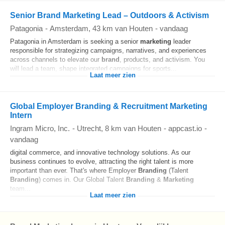
Senior Brand Marketing Lead – Outdoors & Activism
Patagonia
-
Amsterdam
, 43 km van Houten
-
vandaag
Patagonia in Amsterdam is seeking a senior
marketing
leader
responsible for strategizing campaigns, narratives, and experiences
across channels to elevate our
brand
, products, and activism. You
will lead a team, shape integrated campaigns for sports...
Laat meer zien
Global Employer Branding & Recruitment Marketing
Intern
Ingram Micro, Inc.
-
Utrecht
, 8 km van Houten
-
appcast.io
-
vandaag
digital commerce, and innovative technology solutions. As our
business continues to evolve, attracting the right talent is more
important than ever. That's where Employer
Branding
(Talent
Branding
) comes in. Our Global Talent
Branding
&
Marketing
team...
Laat meer zien