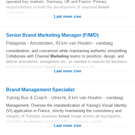
operated key markets: Germany, UK and France. Primary
responsibilities include the development of seasonal
brand
campaigns...
Laat meer zien
Senior Brand Marketing Manager (F/M/D)
Patagonia
-
Amsterdam
, 43 km van Houten
-
vandaag
consideration, and conversion while maintaining authentic storytelling.
Collaborate with Channel
Marketing
teams to prioritize, design, and
deliver activations, evergreens etc. as needed in season for business
and to build long term
brand
positioning across the...
Laat meer zien
Brand Management Specialist
Yutong Bus & Coach
-
Utrecht
, 8 km van Houten
-
vandaag
Management: Oversee the standardization of Yutong's Visual Identity
(VI) application in France, strictly maintaining the consistency and
integrity of Yutong's overseas
brand
image across all touchpoints
(including
marketing
materials, office premises, events...
Laat meer zien