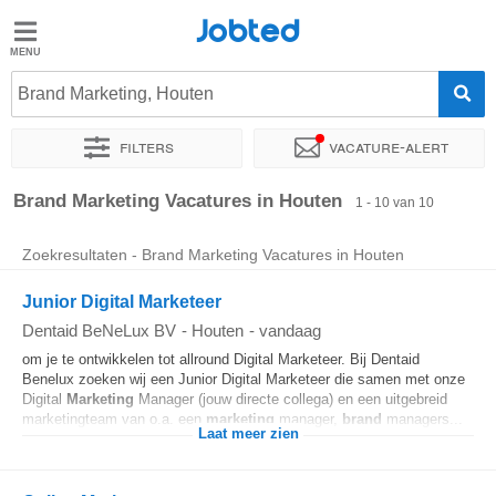
Jobted
Jobted
Vacatures
Brand Marketing, Houten
Filters
Vacature-alert
Salarissen
Sorteer op
Exacte locatie
Soort dienstverband
Werkuren
Brand Marketing Vacatures in Houten
1 - 10 van 10
Zoekresultaten - Brand Marketing Vacatures in Houten
Junior Digital Marketeer
Dentaid BeNeLux BV
-
Houten
-
vandaag
om je te ontwikkelen tot allround Digital Marketeer. Bij Dentaid
Benelux zoeken wij een Junior Digital Marketeer die samen met onze
Digital
Marketing
Manager (jouw directe collega) en een uitgebreid
marketingteam van o.a. een
marketing
manager,
brand
managers...
Laat meer zien