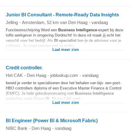
Junior BI Consultant - Remote-Ready Data Insights
Jelling
-
Amsterdam
, 52 km van Den Haag
-
vandaag
Functieomschrijving Word een
Business Intelligence
-expert bij deze
toffe werkgever in omgeving Dordrecht! In deze rol maak jij echt het
verschil voor het bedrijf. Als
BI
-
specialist
ben je de adviseur voor je
collega's. Je snapt precies wat ze nodig...
Laat meer zien
Credit controller.
Het CAK
-
Den Haag
-
joblookup.com
-
vandaag
bereid je verder te specialiseren door het behalen van bijv. een post-
HBO controllers diploma of een Executive Master Finance & Control
(EMFC); Je hebt gebruikerservaring met
Business Intelligence
pakketten zoals Power
BI
. Bij het CAK werk...
Laat meer zien
BI Engineer (Power BI & Microsoft Fabric)
NIBC Bank
-
Den Haag
-
vandaag