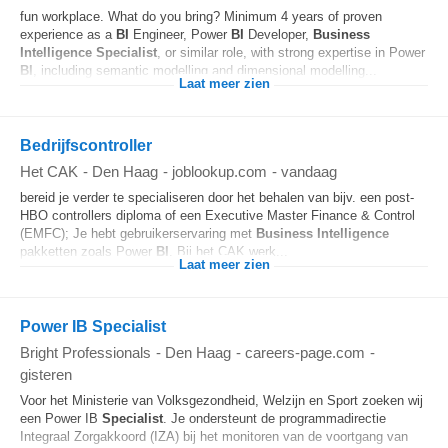
fun workplace. What do you bring? Minimum 4 years of proven
experience as a
BI
Engineer, Power
BI
Developer,
Business
Intelligence
Specialist
, or similar role, with strong expertise in Power
BI
, including semantic modelling and dimensional modelling...
Laat meer zien
Bedrijfscontroller
Het CAK
-
Den Haag
-
joblookup.com
-
vandaag
bereid je verder te specialiseren door het behalen van bijv. een post-
HBO controllers diploma of een Executive Master Finance & Control
(EMFC); Je hebt gebruikerservaring met
Business Intelligence
pakketten zoals Power
BI
. Bij het CAK werk...
Laat meer zien
Power IB Specialist
Bright Professionals
-
Den Haag
-
careers-page.com
-
gisteren
Voor het Ministerie van Volksgezondheid, Welzijn en Sport zoeken wij
een Power IB
Specialist
. Je ondersteunt de programmadirectie
Integraal Zorgakkoord (IZA) bij het monitoren van de voortgang van