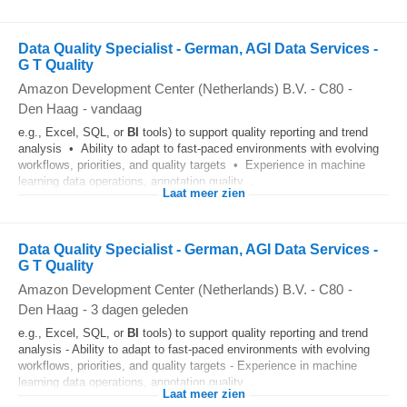
Data Quality Specialist - German, AGI Data Services -
G T Quality
Amazon Development Center (Netherlands) B.V. - C80
-
Den Haag
-
vandaag
e.g., Excel, SQL, or
BI
tools) to support quality reporting and trend
analysis • Ability to adapt to fast-paced environments with evolving
workflows, priorities, and quality targets • Experience in machine
learning data operations, annotation quality...
Laat meer zien
Data Quality Specialist - German, AGI Data Services -
G T Quality
Amazon Development Center (Netherlands) B.V. - C80
-
Den Haag
-
3 dagen geleden
e.g., Excel, SQL, or
BI
tools) to support quality reporting and trend
analysis - Ability to adapt to fast-paced environments with evolving
workflows, priorities, and quality targets - Experience in machine
learning data operations, annotation quality...
Laat meer zien