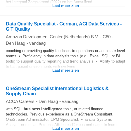
het Integraal Zorgakkoord (2022) en het Aanvullend...
Laat meer zien
Data Quality Specialist - German, AGI Data Services -
G T Quality
Amazon Development Center (Netherlands) B.V. - C80
-
Den Haag
-
vandaag
coaching or providing quality feedback to operations or associate-level
teams • Proficiency in data analysis tools (e.g., Excel, SQL, or
BI
tools) to support quality reporting and trend analysis • Ability to adapt
to fast-paced environments with evolving...
Laat meer zien
OneStream Specialist International Logistics &
Supply Chain
ACCA Careers
-
Den Haag
-
vandaag
with SQL,
business intelligence
tools, or related finance
technologies. Previous experience as a OneStream Consultant,
OneStream Administrator, EPM
Specialist
, Financial Systems
Analyst, or similar. Personal Attributes Curious and eager to learn...
Laat meer zien