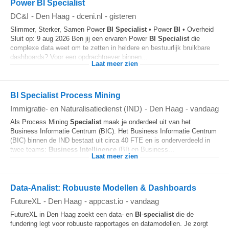
Power BI Specialist
DC&I
-
Den Haag
-
dceni.nl
-
gisteren
Slimmer, Sterker, Samen Power
BI
Specialist
• Power
BI
• Overheid
Sluit op: 9 aug 2026 Ben jij een ervaren Power
BI
Specialist
die
complexe data weet om te zetten in heldere en bestuurlijk bruikbare
dashboards? Voor een opdrachtgever binnen...
Laat meer zien
BI Specialist Process Mining
Immigratie- en Naturalisatiedienst (IND)
-
Den Haag
-
vandaag
Als Process Mining
Specialist
maak je onderdeel uit van het
Business Informatie Centrum (BIC). Het Business Informatie Centrum
(BIC) binnen de IND bestaat uit circa 40 FTE en is onderverdeeld in
twee teams:
Business Intelligence
(BI) en Business...
Laat meer zien
Data-Analist: Robuuste Modellen & Dashboards
FutureXL
-
Den Haag
-
appcast.io
-
vandaag
FutureXL in Den Haag zoekt een data- en
BI
-
specialist
die de
fundering legt voor robuuste rapportages en datamodellen. Je zorgt