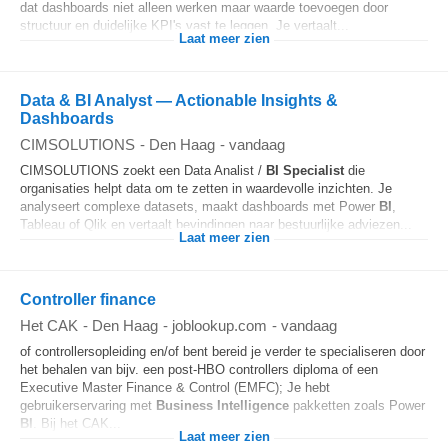
dat dashboards niet alleen werken maar waarde toevoegen door
structuur en duidelijke KPI's vast te leggen. Je vertaalt...
Laat meer zien
Data & BI Analyst — Actionable Insights &
Dashboards
CIMSOLUTIONS
-
Den Haag
-
vandaag
CIMSOLUTIONS zoekt een Data Analist /
BI
Specialist
die
organisaties helpt data om te zetten in waardevolle inzichten. Je
analyseert complexe datasets, maakt dashboards met Power
BI
,
Tableau of Qlik en vertaalt bevindingen naar bestuurlijke adviezen...
Laat meer zien
Controller finance
Het CAK
-
Den Haag
-
joblookup.com
-
vandaag
of controllersopleiding en/of bent bereid je verder te specialiseren door
het behalen van bijv. een post-HBO controllers diploma of een
Executive Master Finance & Control (EMFC); Je hebt
gebruikerservaring met
Business Intelligence
pakketten zoals Power
BI
. Bij het CAK...
Laat meer zien