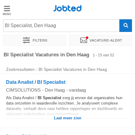
Jobted
Jobted
Vacatures
BI Specialist, Den Haag
Filters
Vacature-alert
Salarissen
Sorteer op
Exacte locatie
Bedrijf
Uitzendbureau
Soo
BI Specialist Vacatures in Den Haag
1 - 15 van 52
Zoekresultaten - BI Specialist Vacatures in Den Haag
Data Analist / BI Specialist
CIMSOLUTIONS
-
Den Haag
-
vandaag
Als Data Analist /
BI
Specialist
zorg jij ervoor dat organisaties hun
data omzetten in waardevolle inzichten. Je analyseert complexe
datasets, vertaalt deze naar heldere rapportages en dashboards en
adviseert stakeholders over datagedreven...
Laat meer zien