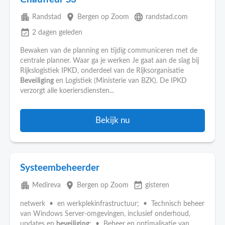
apartment
place
language
Randstad
Bergen op Zoom
randstad.com
event_available
2 dagen geleden
Bewaken van de planning en tijdig communiceren met de
centrale planner. Waar ga je werken Je gaat aan de slag bij
Rijkslogistiek IPKD, onderdeel van de Rijksorganisatie
Beveiliging
en Logistiek (Ministerie van BZK). De IPKD
verzorgt alle koeriersdiensten...
Bekijk nu
Systeembeheerder
apartment
place
event_available
Medireva
Bergen op Zoom
gisteren
netwerk • en werkplekinfrastructuur; • Technisch beheer
van Windows Server-omgevingen, inclusief onderhoud,
updates en
beveiliging
; • Beheer en optimalisatie van