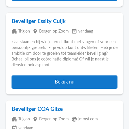
Beveiliger Essity Cuijk
apartment
place
event_available
Trigion
Bergen op Zoom
vandaag
klaarstaan en bij wie je terechtkunt met vragen of voor een
persoonlijk gesprek. • je volop kunt ontwikkelen. Heb je de
ambitie om door te groeien tot teamleider
beveiliging
?
Behaal bij ons je coördinatie-diploma! Of wil je naast je
diensten ook aspirant...
Bekijk nu
Beveiliger COA Gilze
apartment
place
language
Trigion
Bergen op Zoom
jmmst.com
event_available
vandaag