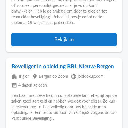
die voor jou klaarstaan en bij wie je terechtkunt met vragen
of voor een persoonlijk gesprek. • je volop kunt
ontwikkelen. Heb je de ambitie om door te groeien tot
teamleider
beveiliging
? Behaal bij ons je coördinatie-
diploma! Of wil je naast je diensten...
Bekijk nu
Beveiliger in opleiding BBL Nieuw-Bergen
apartment
place
language
Trigion
Bergen op Zoom
joblookup.com
event_available
4 dagen geleden
Een baan met zekerheid: in ons stabiele familiebedrijf zijn de
zaken goed geregeld en hebben we oog voor elkaar. Zo kun
je rekenen op: • Een volledig door ons betaalde mbo-
opleiding. • Een bruto-uurloon van € 16,63 volgens de cao
Particuliere
Beveiliging
...