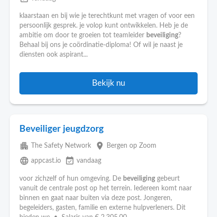
klaarstaan en bij wie je terechtkunt met vragen of voor een
persoonlijk gesprek. je volop kunt ontwikkelen. Heb je de
ambitie om door te groeien tot teamleider
beveiliging
?
Behaal bij ons je coördinatie-diploma! Of wil je naast je
diensten ook aspirant...
Bekijk nu
Beveiliger jeugdzorg
apartment
place
The Safety Network
Bergen op Zoom
language
event_available
appcast.io
vandaag
voor zichzelf of hun omgeving. De
beveiliging
gebeurt
vanuit de centrale post op het terrein. Iedereen komt naar
binnen en gaat naar buiten via deze post. Jongeren,
begeleiders, gasten, familie en externe hulpverleners. Dit