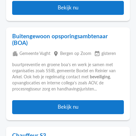
Bekijk nu
Buitengewoon opsporingsambtenaar
(BOA)
apartment
place
event_available
Gemeente Vught
Bergen op Zoom
gisteren
buurtpreventie en groene boa’s en werk je samen met
organisaties zoals SSIB, gemeente Boxtel en Reinier van
Arkel. Ook heb je regelmatig contact met
beveiliging
,
opvanglocaties en interne collega’s zoals AOV, de
procesregisseur zorg en handhavingsjuristen...
Bekijk nu
Chauffeur S3