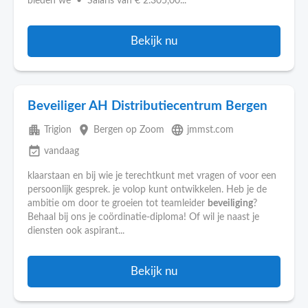
bieden we • Salaris van € 2.305,00...
Bekijk nu
Beveiliger AH Distributiecentrum Bergen
apartment
place
language
Trigion
Bergen op Zoom
jmmst.com
event_available
vandaag
klaarstaan en bij wie je terechtkunt met vragen of voor een
persoonlijk gesprek. je volop kunt ontwikkelen. Heb je de
ambitie om door te groeien tot teamleider
beveiliging
?
Behaal bij ons je coördinatie-diploma! Of wil je naast je
diensten ook aspirant...
Bekijk nu