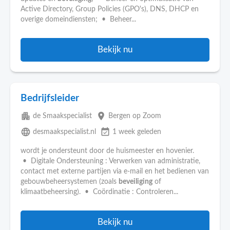
Active Directory, Group Policies (GPO's), DNS, DHCP en
overige domeindiensten; • Beheer...
Bekijk nu
Bedrijfsleider
apartment
place
de Smaakspecialist
Bergen op Zoom
language
event_available
desmaakspecialist.nl
1 week geleden
wordt je ondersteunt door de huismeester en hovenier.
• Digitale Ondersteuning : Verwerken van administratie,
contact met externe partijen via e-mail en het bedienen van
gebouwbeheersystemen (zoals
beveiliging
of
klimaatbeheersing). • Coördinatie : Controleren...
Bekijk nu