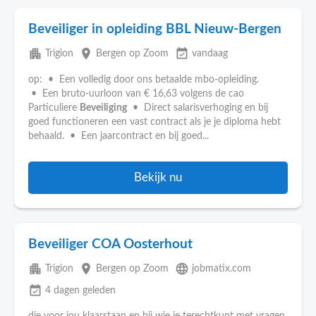
Beveiliger in opleiding BBL Nieuw-Bergen
apartment
place
event_available
Trigion
Bergen op Zoom
vandaag
op: • Een volledig door ons betaalde mbo-opleiding.
• Een bruto-uurloon van € 16,63 volgens de cao
Particuliere
Beveiliging
• Direct salarisverhoging en bij
goed functioneren een vast contract als je je diploma hebt
behaald. • Een jaarcontract en bij goed...
Bekijk nu
Beveiliger COA Oosterhout
apartment
place
language
Trigion
Bergen op Zoom
jobmatix.com
event_available
4 dagen geleden