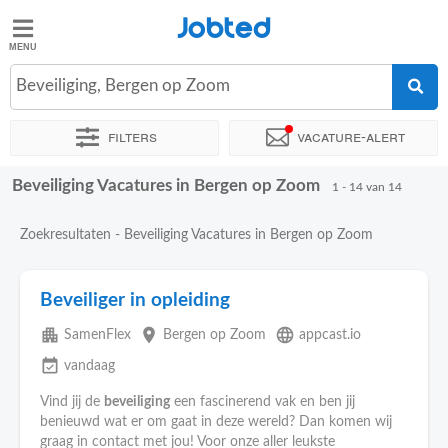
Jobted
Jobted
Vacatures
Beveiliging, Bergen op Zoom
Filters
Vacature-alert
Salarissen
Beveiliging Vacatures in Bergen op Zoom
Sorteer op
Exacte locatie
Uitzendbureau
Soort dienstverb
1 - 14 van 14
Zoekresultaten - Beveiliging Vacatures in Bergen op Zoom
Beveiliger in opleiding
apartment
place
language
SamenFlex
Bergen op Zoom
appcast.io
event_available
vandaag
Vind jij de
beveiliging
een fascinerend vak en ben jij
benieuwd wat er om gaat in deze wereld? Dan komen wij
graag in contact met jou! Voor onze aller leukste