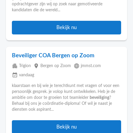
opdrachtgever zijn wij op zoek naar gemotiveerde
kandidaten die de wereld...
Bekijk nu
Beveiliger COA Bergen op Zoom
apartment
place
language
Trigion
Bergen op Zoom
jmmst.com
event_available
vandaag
klaarstaan en bij wie je terechtkunt met vragen of voor een
persoonlijk gesprek. je volop kunt ontwikkelen. Heb je de
ambitie om door te groeien tot teamleider
beveiliging
?
Behaal bij ons je coördinatie-diploma! Of wil je naast je
diensten ook aspirant...
Bekijk nu