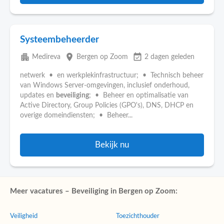
Systeembeheerder
apartment
place
event_available
Medireva
Bergen op Zoom
2 dagen geleden
netwerk • en werkplekinfrastructuur; • Technisch beheer
van Windows Server-omgevingen, inclusief onderhoud,
updates en
beveiliging
; • Beheer en optimalisatie van
Active Directory, Group Policies (GPO's), DNS, DHCP en
overige domeindiensten; • Beheer...
Bekijk nu
Meer vacatures – Beveiliging in Bergen op Zoom:
Veiligheid
Toezichthouder