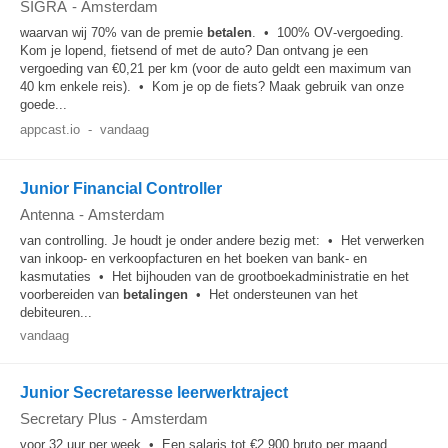
SIGRA
-
Amsterdam
waarvan wij 70% van de premie
betalen
. • 100% OV‑vergoeding.
Kom je lopend, fietsend of met de auto? Dan ontvang je een
vergoeding van €0,21 per km (voor de auto geldt een maximum van
40 km enkele reis). • Kom je op de fiets? Maak gebruik van onze
goede...
appcast.io
-
vandaag
Junior Financial Controller
Antenna
-
Amsterdam
van controlling. Je houdt je onder andere bezig met: • Het verwerken
van inkoop- en verkoopfacturen en het boeken van bank- en
kasmutaties • Het bijhouden van de grootboekadministratie en het
voorbereiden van
betalingen
• Het ondersteunen van het
debiteuren...
vandaag
Junior Secretaresse leerwerktraject
Secretary Plus
-
Amsterdam
voor 32 uur per week • Een salaris tot €2.900 bruto per maand,