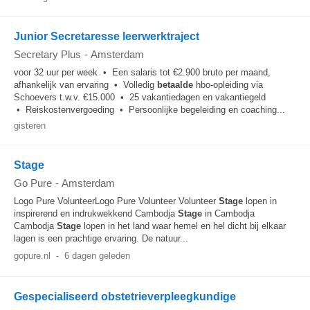
Junior Secretaresse leerwerktraject
Secretary Plus
-
Amsterdam
voor 32 uur per week • Een salaris tot €2.900 bruto per maand,
afhankelijk van ervaring • Volledig
betaalde
hbo-opleiding via
Schoevers t.w.v. €15.000 • 25 vakantiedagen en vakantiegeld
• Reiskostenvergoeding • Persoonlijke begeleiding en coaching...
gisteren
Stage
Go Pure
-
Amsterdam
Logo Pure VolunteerLogo Pure Volunteer Volunteer
Stage
lopen in
inspirerend en indrukwekkend Cambodja
Stage
in Cambodja
Cambodja
Stage
lopen in het land waar hemel en hel dicht bij elkaar
lagen is een prachtige ervaring. De natuur...
gopure.nl
-
6 dagen geleden
Gespecialiseerd obstetrieverpleegkundige