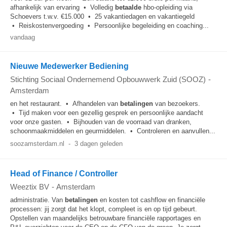
afhankelijk van ervaring • Volledig
betaalde
hbo-opleiding via
Schoevers t.w.v. €15.000 • 25 vakantiedagen en vakantiegeld
• Reiskostenvergoeding • Persoonlijke begeleiding en coaching...
vandaag
Nieuwe Medewerker Bediening
Stichting Sociaal Ondernemend Opbouwwerk Zuid (SOOZ)
-
Amsterdam
en het restaurant. • Afhandelen van
betalingen
van bezoekers.
• Tijd maken voor een gezellig gesprek en persoonlijke aandacht
voor onze gasten. • Bijhouden van de voorraad van dranken,
schoonmaakmiddelen en geurmiddelen. • Controleren en aanvullen...
soozamsterdam.nl
-
3 dagen geleden
Head of Finance / Controller
Weeztix BV
-
Amsterdam
administratie. Van
betalingen
en kosten tot cashflow en financiële
processen: jij zorgt dat het klopt, compleet is en op tijd gebeurt.
Opstellen van maandelijks betrouwbare financiële rapportages en