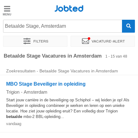
Jobted
Jobted
Vacatures
Betaalde Stage, Amsterdam
Filters
Vacature-alert
Salarissen
Sorteer op
Exacte locatie
Bedrijf
Uitzendbureau
Soo
Betaalde Stage Vacatures in Amsterdam
1 - 15 van 48
Zoekresultaten - Betaalde Stage Vacatures in Amsterdam
MBO Stage Beveiliger in opleiding
Trigion
-
Amsterdam
Start jouw carrière in de beveiliging op Schiphol – wij leiden je op! Als
Beveiliger in opleiding combineer je werken en leren op een unieke
locatie. Hoe ziet jouw opleiding eruit? Een volledig door Trigion
betaalde
mbo-2 BBL-opleiding...
vandaag