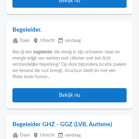
Bekijk nu
Begeleider.
apartment
place
event_available
Daan
Utrecht
vandaag
Ben jij een
begeleider
die stevig in zijn schoenen staat en
energie krijgt van werken met cliënten met een licht
verstandelijke beperking? Op deze bijzondere locatie zoeken
we iemand die rust brengt, structuur biedt én met een
flinke dosis humor...
Bekijk nu
Begeleider GHZ - GGZ (LVB, Autisme)
apartment
place
event_available
Daan
Utrecht
vandaag