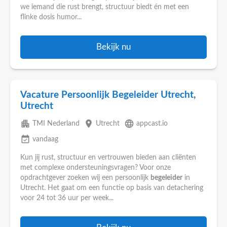
we iemand die rust brengt, structuur biedt én met een
flinke dosis humor...
Bekijk nu
Vacature Persoonlijk Begeleider Utrecht,
Utrecht
apartment
place
language
TMI Nederland
Utrecht
appcast.io
event_available
vandaag
Kun jij rust, structuur en vertrouwen bieden aan cliënten
met complexe ondersteuningsvragen? Voor onze
opdrachtgever zoeken wij een persoonlijk
begeleider
in
Utrecht. Het gaat om een functie op basis van detachering
voor 24 tot 36 uur per week...