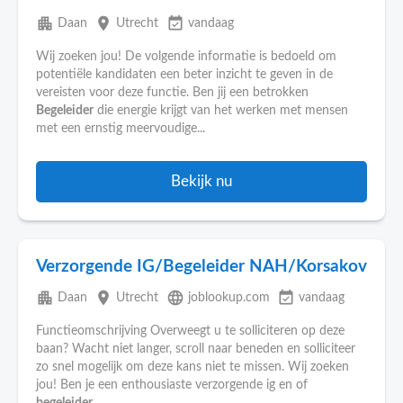
apartment
place
event_available
Daan
Utrecht
vandaag
Wij zoeken jou! De volgende informatie is bedoeld om
potentiële kandidaten een beter inzicht te geven in de
vereisten voor deze functie. Ben jij een betrokken
Begeleider
die energie krijgt van het werken met mensen
met een ernstig meervoudige...
Bekijk nu
Verzorgende IG/Begeleider NAH/Korsakov
apartment
place
language
event_available
Daan
Utrecht
joblookup.com
vandaag
Functieomschrijving Overweegt u te solliciteren op deze
baan? Wacht niet langer, scroll naar beneden en solliciteer
zo snel mogelijk om deze kans niet te missen. Wij zoeken
jou! Ben je een enthousiaste verzorgende ig en of