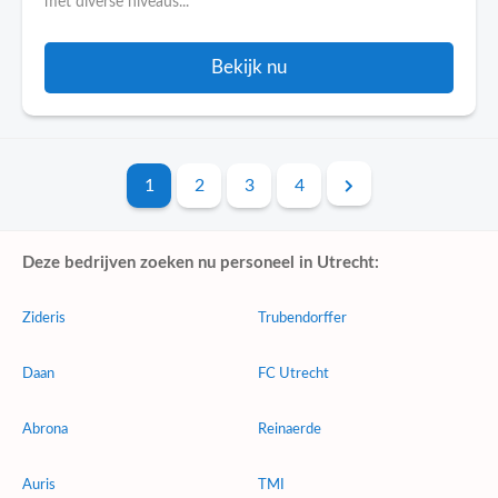
met diverse niveaus...
Bekijk nu
1
2
3
4
Deze bedrijven zoeken nu personeel in Utrecht:
Zideris
Trubendorffer
Daan
FC Utrecht
Abrona
Reinaerde
Auris
TMI