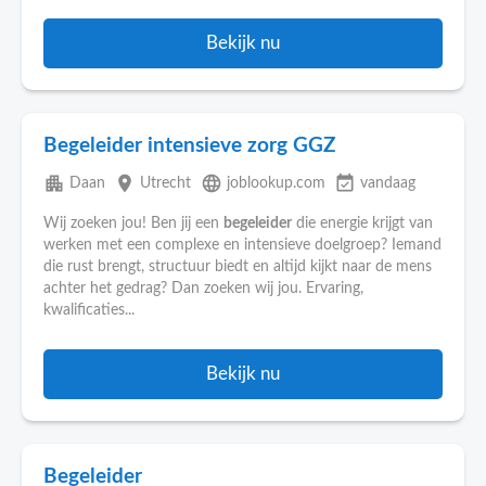
Bekijk nu
Begeleider intensieve zorg GGZ
apartment
place
language
event_available
Daan
Utrecht
joblookup.com
vandaag
Wij zoeken jou! Ben jij een
begeleider
die energie krijgt van
werken met een complexe en intensieve doelgroep? Iemand
die rust brengt, structuur biedt en altijd kijkt naar de mens
achter het gedrag? Dan zoeken wij jou. Ervaring,
kwalificaties...
Bekijk nu
Begeleider