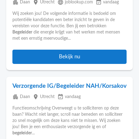
apartment
place
language
event_available
Daan
Utrecht
joblookup.com
vandaag
Wij zoeken jou! De volgende informatie is bedoeld om
potentiële kandidaten een beter inzicht te geven in de
vereisten voor deze functie. Ben jij een betrokken
Begeleider
die energie krijgt van het werken met mensen
met een ernstig meervoudige...
Bekijk nu
Verzorgende IG/Begeleider NAH/Korsakov
apartment
place
event_available
Daan
Utrecht
vandaag
Functieomschrijving Overweegt u te solliciteren op deze
baan? Wacht niet langer, scroll naar beneden en solliciteer
zo snel mogelijk om deze kans niet te missen. Wij zoeken
jou! Ben je een enthousiaste verzorgende ig en of
begeleider
...