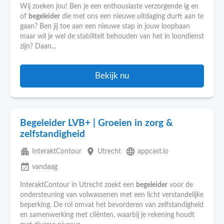
Wij zoeken jou! Ben je een enthousiaste verzorgende ig en
of
begeleider
die met ons een nieuwe uitdaging durft aan te
gaan? Ben jij toe aan een nieuwe stap in jouw loopbaan
maar wil je wel de stabiliteit behouden van het in loondienst
zijn? Daan...
Bekijk nu
Begeleider LVB+ | Groeien in zorg &
zelfstandigheid
apartment
place
language
InteraktContour
Utrecht
appcast.io
event_available
vandaag
InteraktContour in Utrecht zoekt een
begeleider
voor de
ondersteuning van volwassenen met een licht verstandelijke
beperking. De rol omvat het bevorderen van zelfstandigheid
en samenwerking met cliënten, waarbij je rekening houdt