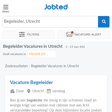
Jobted
Jobted
Vacatures
Begeleider, Utrecht
Filters
Vacature-alert
Salarissen
Begeleider Vacatures in Utrecht
Sorteer op
Exacte locatie
Bedrijf
Uitzendbureau
Soo
1 - 15 van 442
Zoek vacatures in
Zoekresultaten - Begeleider Vacatures in Utrecht
Vacature Begeleider
apartment
place
event_available
Daan
Utrecht
vandaag
Ben jij een
begeleider
die stevig in zijn schoenen staat en
energie krijgt van werken met cliënten met een licht
verstandelijke beperking? Op deze bijzondere locatie zoeken