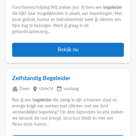
Functieomschrijving Wij zoeken jou! Jij bent een
begeleider
die kijkt naar mogelijkheden in plaats van beperkingen. Met
jouw geduld, humor en betrokkenheid weet jij cliënten een
fijne dag te bezorgen. Werk jij graag in de
gehandicaptenzorg...
Bekijk nu
Zelfstandig Begeleider
apartment
place
event_available
Daan
Utrecht
vandaag
Ben jij een
begeleider
die stevig in zijn schoenen staat en
energie krijgt van werken met cliënten met een licht
verstandelijke beperking? Op deze bijzondere locatie zoeken
we iemand die rust brengt, structuur biedt én met een
flinke dosis humor...