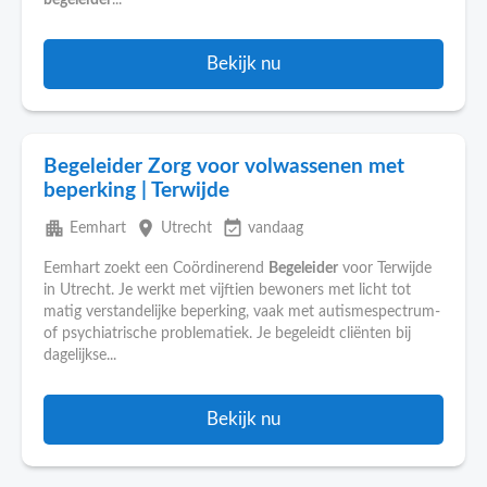
begeleider
...
Bekijk nu
Begeleider Zorg voor volwassenen met
beperking | Terwijde
apartment
place
event_available
Eemhart
Utrecht
vandaag
Eemhart zoekt een Coördinerend
Begeleider
voor Terwijde
in Utrecht. Je werkt met vijftien bewoners met licht tot
matig verstandelijke beperking, vaak met autismespectrum-
of psychiatrische problematiek. Je begeleidt cliënten bij
dagelijkse...
Bekijk nu