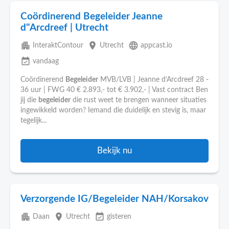
Coördinerend Begeleider Jeanne
d"Arcdreef | Utrecht
apartment
place
language
InteraktContour
Utrecht
appcast.io
event_available
vandaag
Coördinerend
Begeleider
MVB/LVB | Jeanne d’Arcdreef 28 -
36 uur | FWG 40 € 2.893,- tot € 3.902,- | Vast contract Ben
jij die
begeleider
die rust weet te brengen wanneer situaties
ingewikkeld worden? Iemand die duidelijk en stevig is, maar
tegelijk...
Bekijk nu
Verzorgende IG/Begeleider NAH/Korsakov
apartment
place
event_available
Daan
Utrecht
gisteren