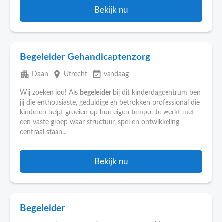
Bekijk nu
Begeleider Gehandicaptenzorg
apartment
place
event_available
Daan
Utrecht
vandaag
Wij zoeken jou! Als
begeleider
bij dit kinderdagcentrum ben
jij die enthousiaste, geduldige en betrokken professional die
kinderen helpt groeien op hun eigen tempo. Je werkt met
een vaste groep waar structuur, spel en ontwikkeling
centraal staan...
Bekijk nu
Begeleider