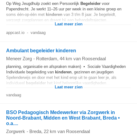
Op Weg Jeugdhulp zoekt een Persoonlijk
Begeleider
voor
Papendrecht. Je werkt 11–26 uur per week in een kleine groep en
soms één-op-één met
kinderen
van 3 t/m 8 jaar. Je begeleidt,
verzorgt zorgplannen en draagt bij aan behandeltrajecten...
Laat meer zien
appcast.io
-
vandaag
Ambulant begeleider kinderen
Meneer Zorg
-
Rotterdam
, 44 km van Roosendaal
planning, organisatie en afspraken maken) • Sociale Vaardigheden
Individuele begeleiding van
kinderen
, gezinnen en jeugdigen
Spelenderwijs en door met het kind erop uit te gaan leer je, als
individueel
begeleider
het kind belangrijke vaardigheden...
Laat meer zien
vandaag
BSO Pedagogisch Medewerker via Zorgwerk in
Noord-Brabant, Midden en West Brabant, Breda •
o.a....
Zorgwerk
-
Breda
, 22 km van Roosendaal