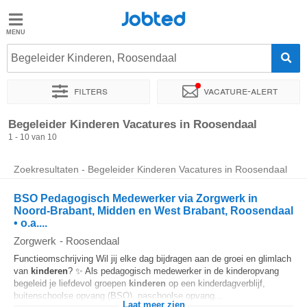
Jobted
Jobted
Vacatures
Begeleider Kinderen, Roosendaal
Filters
Vacature-alert
Salarissen
Sorteer op
Exacte locatie
Uitzendbureau
Soort dienstver
Begeleider Kinderen Vacatures in Roosendaal
1 - 10 van 10
Zoekresultaten - Begeleider Kinderen Vacatures in Roosendaal
BSO Pedagogisch Medewerker via Zorgwerk in
Noord-Brabant, Midden en West Brabant, Roosendaal
• o.a....
Zorgwerk
-
Roosendaal
Functieomschrijving Wil jij elke dag bijdragen aan de groei en glimlach
van
kinderen
? ✨ Als pedagogisch medewerker in de kinderopvang
begeleid je liefdevol groepen
kinderen
op een kinderdagverblijf,
buitenschoolse opvang (BSO), naschoolse opvang...
Laat meer zien