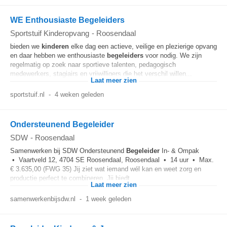
WE Enthousiaste Begeleiders
Sportstuif Kinderopvang
-
Roosendaal
bieden we
kinderen
elke dag een actieve, veilige en plezierige opvang
en daar hebben we enthousiaste
begeleiders
voor nodig. We zijn
regelmatig op zoek naar sportieve talenten, pedagogisch
medewerkers, stagiairs en vrijwilligers die het verschil willen...
Laat meer zien
sportstuif.nl
-
4 weken geleden
Ondersteunend Begeleider
SDW
-
Roosendaal
Samenwerken bij SDW Ondersteunend
Begeleider
In- & Ompak
• Vaartveld 12, 4704 SE Roosendaal, Roosendaal • 14 uur • Max.
€ 3.635,00 (FWG 35) Jij ziet wat iemand wél kan en weet zorg en
productie perfect te combineren. Jij biedt...
Laat meer zien
samenwerkenbijsdw.nl
-
1 week geleden