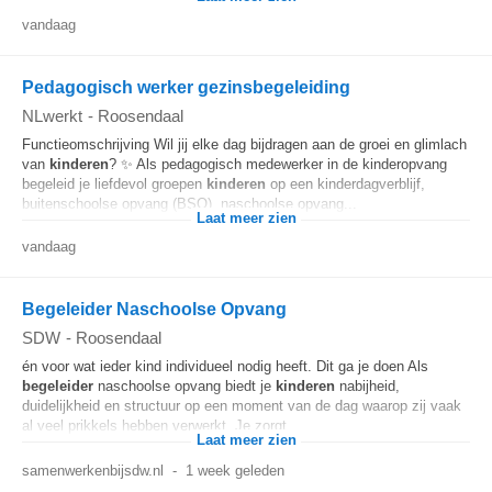
vandaag
Pedagogisch werker gezinsbegeleiding
NLwerkt
-
Roosendaal
Functieomschrijving Wil jij elke dag bijdragen aan de groei en glimlach
van
kinderen
? ✨ Als pedagogisch medewerker in de kinderopvang
begeleid je liefdevol groepen
kinderen
op een kinderdagverblijf,
buitenschoolse opvang (BSO), naschoolse opvang...
Laat meer zien
vandaag
Begeleider Naschoolse Opvang
SDW
-
Roosendaal
én voor wat ieder kind individueel nodig heeft. Dit ga je doen Als
begeleider
naschoolse opvang biedt je
kinderen
nabijheid,
duidelijkheid en structuur op een moment van de dag waarop zij vaak
al veel prikkels hebben verwerkt. Je zorgt...
Laat meer zien
samenwerkenbijsdw.nl
-
1 week geleden