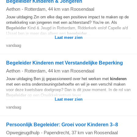
Begeleider Kinderen & Jongeren
Aethon
-
Rotterdam
, 44 km van Roosendaal
Jouw uitdaging Zin om elke dag een positieve impact te maken op de
ontwikkeling van jongeren met een achterstand? You’re on. Als
Begeleider
Kind & Jeugd in Rotterdam, Ridderkerk en/of Capelle a/d
IJssel ben je meer dan alleen een
begeleider
...
Laat meer zien
vandaag
Begeleider Kinderen met Verstandelijke Beperking
Aethon
-
Rotterdam
, 44 km van Roosendaal
Jouw uitdaging Ben jij gepassioneerd over het werken met
kinderen
met een extra ondersteuningsbehoefte en wil je een verschil maken
voor deze kwetsbare doelgroep? Dan is dit jouw moment. In de rol van
Begeleider
op een Onwikkelcentrum lever...
Laat meer zien
vandaag
Persoonlijk Begeleider: Groei voor Kinderen 3–8
Opwegjeugdhulp
-
Papendrecht
, 37 km van Roosendaal