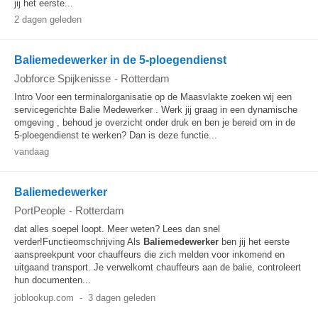
jij het eerste...
2 dagen geleden
Baliemedewerker in de 5-ploegendienst
Jobforce Spijkenisse
-
Rotterdam
Intro Voor een terminalorganisatie op de Maasvlakte zoeken wij een
servicegerichte Balie Medewerker . Werk jij graag in een dynamische
omgeving , behoud je overzicht onder druk en ben je bereid om in de
5-ploegendienst te werken? Dan is deze functie...
vandaag
Baliemedewerker
PortPeople
-
Rotterdam
dat alles soepel loopt. Meer weten? Lees dan snel
verder!Functieomschrijving Als
Baliemedewerker
ben jij het eerste
aanspreekpunt voor chauffeurs die zich melden voor inkomend en
uitgaand transport. Je verwelkomt chauffeurs aan de balie, controleert
hun documenten...
joblookup.com
-
3 dagen geleden