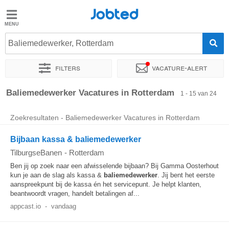
Jobted
Jobted
Vacatures
Baliemedewerker, Rotterdam
Filters
Vacature-alert
Salarissen
Sorteer op
Exacte locatie
Bedrijf
Soort dienstverband
Baliemedewerker Vacatures in Rotterdam
1 - 15 van 24
Zoekresultaten - Baliemedewerker Vacatures in Rotterdam
Bijbaan kassa & baliemedewerker
TilburgseBanen
-
Rotterdam
Ben jij op zoek naar een afwisselende bijbaan? Bij Gamma Oosterhout
kun je aan de slag als kassa &
baliemedewerker
. Jij bent het eerste
aanspreekpunt bij de kassa én het servicepunt. Je helpt klanten,
beantwoordt vragen, handelt betalingen af...
appcast.io
-
vandaag