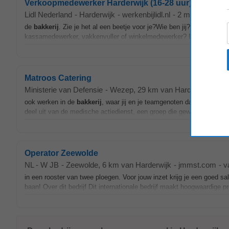
Verkoopmedewerker Harderwijk (16-28 uur)
Lidl Nederland
-
Harderwijk
-
werkenbijlidl.nl
-
2 maanden gel
de
bakkerij
. Zie je het al een beetje voor je?Wie ben jij? Sowieso ee
kassamedewerker, vakkenvuller of winkelmedewerker? Lees dan snel 
Matroos Catering
Ministerie van Defensie
-
Wezep
, 29 km van Harderwijk
-
va
ook werken in de
bakkerij
, waar jij en je teamgenoten dagelijks voo
deel uit van de medische actiedienst, een groep die gewonden verzorg
Operator Zeewolde
NL - W JB
-
Zeewolde
, 6 km van Harderwijk
-
jmmst.com
-
v
in een rooster van twee ploegen. Voor jouw inzet krijg je een goed s
baan! Over dit bedrijf Dit internationale bedrijf maakt hoogwaardige 