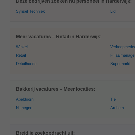
Deze bedrijven zoeken nu personeel in Harderwijk:
Synsel Techniek
Lidl
Meer vacatures – Retail in Harderwijk:
Winkel
Verkoopmede
Retail
Filiaalmanage
Detailhandel
Supermarkt
Bakkerij vacatures – Meer locaties:
Apeldoorn
Tiel
Nijmegen
Arnhem
Breid je zoekopdracht uit: