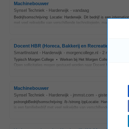
Machinebouwer
Synsel Techniek
-
Harderwijk
-
vandaag
Bedrijfsomschrijving: Locatie: Harderwijk. Dit bedrijf is een internat
met veel reikwijdte van verschillende technologieën, machines en pr
Docent HBR (Horeca, Bakkerij en Recreatie)
SmartInstant
-
Harderwijk
-
morgencollege.nl
-
2 maanden ge
Typisch Morgen College • Werken bij Het Morgen College is onderdee
Open sollicitaties mogen gestuurd worden naar Docent HBR (Horeca
Machinebouwer
Synsel Techniek
-
Harderwijk
-
jmmst.com
-
gisteren
pstrongbBedrijfsomschrijving: /b /strong /ppLocatie: Harderwijk.brDit
is een familiebedrijf met veel reikwijdte van verschillende technologi