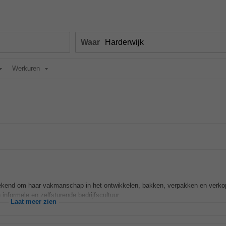
Waar
Werkuren
bekend om haar vakmanschap in het ontwikkelen, bakken, verpakken en verk
informele en zelfsturende bedrijfscultuur...
Laat meer zien