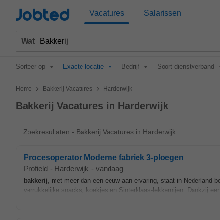
Jobted
Vacatures
Salarissen
Wat
Sorteer op
Exacte locatie
Bedrijf
Soort dienstverband
>
>
Home
Bakkerij Vacatures
Harderwijk
Bakkerij Vacatures in Harderwijk
Zoekresultaten - Bakkerij Vacatures in Harderwijk
Procesoperator Moderne fabriek 3-ploegen
Profield
-
Harderwijk
-
vandaag
bakkerij
, met meer dan een eeuw aan ervaring, staat in Nederland 
verrukkelijke snacks, koekjes en Sinterklaas-lekkernijen. Dankzij een 