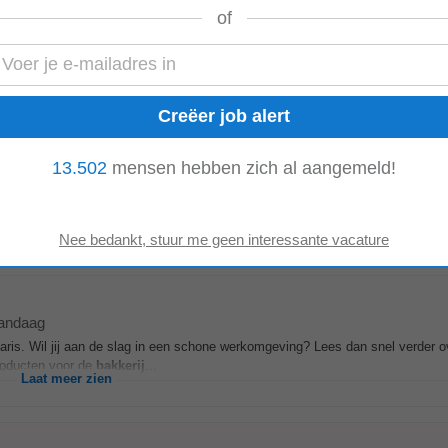
of
eden
n topper. Puur omdat je dit aan het lezen bent. Ben je aan het oriënteren voor
verder!Wat heb je nodig...
Laat meer zien
13.502
mensen hebben zich al aangemeld!
ndaag
r vers brood en banket zorgen. Daarnaast heb je verschillende nevenfuncties.
t bij calamiteiten. Ook kun...
Laat meer zien
andaag
alaris. Wil jij aan de slag in een schone werkomgeving? Lees dan snel verder 
producten voor de
bakkerij
...
Laat meer zien