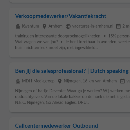
Verkoopmedewerker/Vakantiekracht
apartment
place
language
event_available
Kwantum
Arnhem
vacatures-in-arnhem.nl
2 m
training en interessante doorgroeimogelijkheden. • 15% person
Wat vragen we van jou? • Je bent inzetbaar in avonden, weeken
huis inrichten leuk moet zijn, niet ingewikkeld...
Ben jij die salesprofessional? | Dutch speaking
apartment
place
event_available
MDH Mediagroep
Nijmegen
, 16 km van Arnhem
v
Nijmegen of hartje Deventer Waar ga je werken? Wij werken met
opdrachtgevers. Van de lokale
bakker
op de hoek die net is gest
N.E.C. Nijmegen, Go Ahead Eagles, DRU...
Callcentermedewerker Outbound