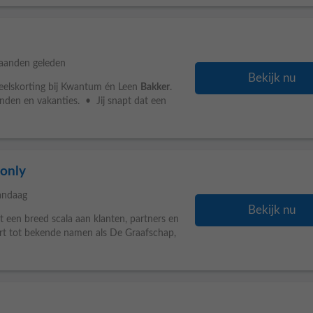
aanden geleden
Bekijk nu
eelskorting bij Kwantum én Leen
Bakker
.
den en vakanties. • Jij snapt dat een
 only
andaag
Bekijk nu
 een breed scala aan klanten, partners en
art tot bekende namen als De Graafschap,