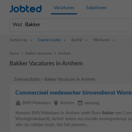
Jobted
Vacatures
Salarissen
Wat
Sorteer op
Exacte locatie
Bedrijf
Werkuren
>
>
Home
Bakker Vacatures
Arnhem
Bakker Vacatures in Arnhem
Zoekresultaten - Bakker Vacatures in Arnhem
Commercieel medewerker binnendienst Wonin
apartment
place
event_available
BMV Makelaars
Arnhem
vandaag
Namens BMV Makelaars in Arnhem zoekt Buro
Bakker
een Comm
Woningmakelaardij. Achter iedere succesvolle woningverkoop sta
alles op rolletjes loopt. Van het plannen...