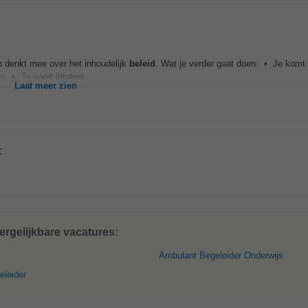
en denkt mee over het inhoudelijk
beleid
. Wat je verder gaat doen: • Je komt 
. • Je voert intakes...
Laat meer zien
:
rgelijkbare vacatures:
Ambulant Begeleider Onderwijs
eleider