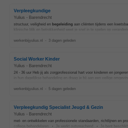
Verpleegkundige
Yulius
-
Barendrecht
structuur, veiligheid en
begeleiding
aan cliënten tijdens een kwetsba
klinische blik en betrokkenheid weet je snel in te spelen op verander
werkenbijyulius.nl
-
3 dagen geleden
Social Worker Kinder
Yulius
-
Barendrecht
24 - 36 uur Heb jij als zorgprofessional hart voor kinderen en jonge
in hun dagelijkse behandeling en draag je bij aan een veilige omgevin
werkenbijyulius.nl
-
5 dagen geleden
Verpleegkundig Specialist Jeugd & Gezin
Yulius
-
Barendrecht
met- en ontwikkelen van professionele standaarden, richtlijnen en pr
collega behandelaren. • Je werkt outsreachend. • Je bent beschikbaa