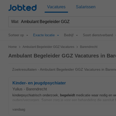
Jobted
Vacatures
Salarissen
Wat
Sorteer op
Exacte locatie
Bedrijf
Soort dienstverband
>
>
Home
Ambulant Begeleider GGZ Vacatures
Barendrecht
Ambulant Begeleider GGZ Vacatures in Bar
Zoekresultaten - Ambulant Begeleider GGZ Vacatures in Baren
Kinder- en jeugdpsychiater
Yulius
-
Barendrecht
kinderpsychiatrisch onderzoek,
begeleidt
medicatie waar nodig en we
ouders/verzorgers. Samen zorg je voor een behandeling die aansluit b
vandaag