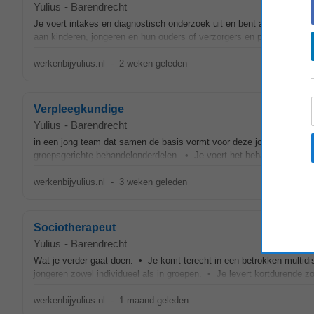
Yulius
-
Barendrecht
Je voert intakes en diagnostisch onderzoek uit en bent als regiebeha
aan kinderen, jongeren en hun ouders of verzorgers en participeert in m
werkenbijyulius.nl
-
2 weken geleden
Verpleegkundige
Yulius
-
Barendrecht
in een jong team dat samen de basis vormt voor deze jongeren. • Je
groepsgerichte behandelonderdelen. • Je voert het behandelplan uit e
werkenbijyulius.nl
-
3 weken geleden
Sociotherapeut
Yulius
-
Barendrecht
Wat je verder gaat doen: • Je komt terecht in een betrokken multidi
jongeren zowel individueel als in groepen. • Je levert kortdurende z
werkenbijyulius.nl
-
1 maand geleden