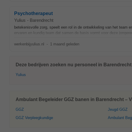
Psychotherapeut
Yulius
-
Barendrecht
betekenisvolle zorg, speelt een rol in de ontwikkeling van het team 
ervaren en kundig team dat samen de basis vormt voor deze jongeren
werkenbijyulius.nl
-
1 maand geleden
Deze bedrijven zoeken nu personeel in Barendrecht
Yulius
Ambulant Begeleider GGZ banen in Barendrecht – Ve
GGZ
Jeugd GGZ
GGZ Verpleegkundige
Ambulant Beg