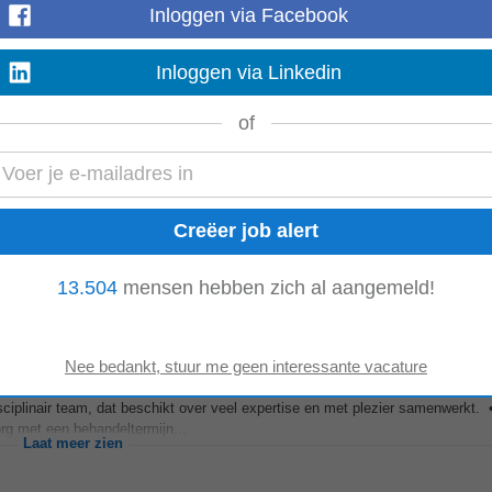
Inloggen via Facebook
ndelaar verantwoordelijk voor het behandeltraject. • Je biedt
begeleiding
en 
ultidisciplinair overleg...
Inloggen via Linkedin
Laat meer zien
of
 creëert met jouw collega's een veilig behandelklimaat. • Je
begeleidt
indiv
n hebt een signalerende functie...
Laat meer zien
13.504
mensen hebben zich al aangemeld!
sciplinair team, dat beschikt over veel expertise en met plezier samenwerkt.
org met een behandeltermijn...
Laat meer zien