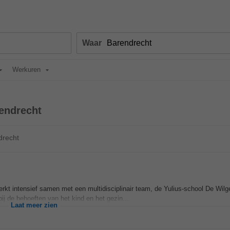
Waar
Werkuren
endrecht
drecht
rkt intensief samen met een multidisciplinair team, de Yulius-school De Wilg
ij de behoeften van het kind en het gezin...
Laat meer zien