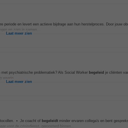
re periode en levert een actieve bijdrage aan hun herstelproces. Door jouw ob
ingen en zorg je samen...
Laat meer zien
ren met psychiatrische problematiek? Als Social Worker
begeleid
je cliënten van
g waarin...
Laat meer zien
otocollen. • Je coacht of
begeleidt
minder ervaren collega's en bent gesprek
r voor de crisisdienst, geroosterd binnen...