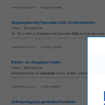
werkenbijyulius.nl
-
4 dagen geleden
Verpleegkundig Specialist GGZ Kinderklinieken
Yulius
-
Barendrecht
24 - 32 uur Ben jij Verpleegkundig Specialist
GGZ
en wil je een betek
problematiek? In deze functie combineer je jouw kennis van diagnost
werkenbijyulius.nl
-
2 weken geleden
Kinder- en Jeugdpsychiater
Yulius
-
Barendrecht
behandelaanbod van
ambulante
(thuis), deeltijd, poliklinische en kl
betekenisvol werk in het gespecialiseerd onderwijs, de
geestelijke 
werkenbijyulius.nl
-
1 week geleden
Orthopedagoog-generalist Kinderen