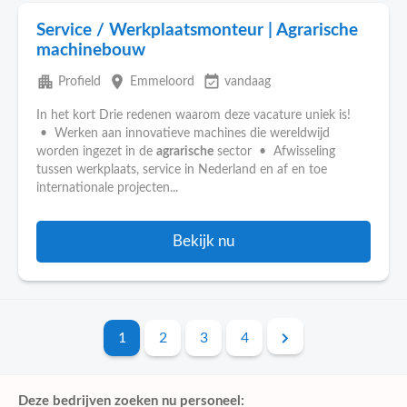
Service / Werkplaatsmonteur | Agrarische
machinebouw
apartment
place
event_available
Profield
Emmeloord
vandaag
In het kort Drie redenen waarom deze vacature uniek is!
• Werken aan innovatieve machines die wereldwijd
worden ingezet in de
agrarische
sector • Afwisseling
tussen werkplaats, service in Nederland en af en toe
internationale projecten...
Bekijk nu
1
2
3
4
Deze bedrijven zoeken nu personeel: