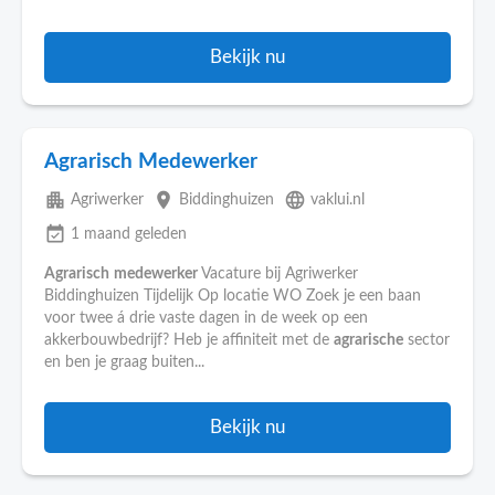
Bekijk nu
Agrarisch Medewerker
apartment
place
language
Agriwerker
Biddinghuizen
vaklui.nl
event_available
1 maand geleden
Agrarisch
medewerker
Vacature bij Agriwerker
Biddinghuizen Tijdelijk Op locatie WO Zoek je een baan
voor twee á drie vaste dagen in de week op een
akkerbouwbedrijf? Heb je affiniteit met de
agrarische
sector
en ben je graag buiten...
Bekijk nu