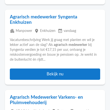
Agrarisch medewerker Syngenta
Enkhuizen
apartment
place
event_available
Manpower
Enkhuizen
vandaag
Vacaturebeschrijving Werk jij graag met planten en wil je
lekker actief aan de slag? Als
agrarisch
medewerker
bij
Syngenta verdien je tot €17,15 per uur, ontvang je
reiskostenvergoeding en bouw je pensioen op. Je werkt in
de buitenlucht én rijdt...
Bekijk nu
Agrarisch Medewerker Varkens- en
Pluimveehouderij