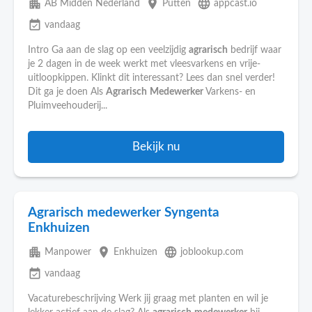
apartment
place
language
AB Midden Nederland
Putten
appcast.io
event_available
vandaag
Intro Ga aan de slag op een veelzijdig
agrarisch
bedrijf waar
je 2 dagen in de week werkt met vleesvarkens en vrije-
uitloopkippen. Klinkt dit interessant? Lees dan snel verder!
Dit ga je doen Als
Agrarisch
Medewerker
Varkens- en
Pluimveehouderij...
Bekijk nu
Agrarisch medewerker Syngenta
Enkhuizen
apartment
place
language
Manpower
Enkhuizen
joblookup.com
event_available
vandaag
Vacaturebeschrijving Werk jij graag met planten en wil je