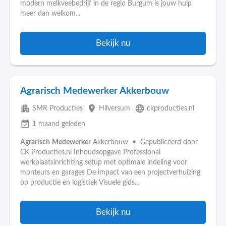
modern melkveebedrijf in de regio Burgum is jouw hulp
meer dan welkom...
Bekijk nu
Agrarisch Medewerker Akkerbouw
apartment
place
language
SMR Producties
Hilversum
ckproducties.nl
event_available
1 maand geleden
Agrarisch
Medewerker
Akkerbouw • Gepubliceerd door
CK Producties.nl Inhoudsopgave Professional
werkplaatsinrichting setup met optimale indeling voor
monteurs en garages De impact van een projectverhuizing
op productie en logistiek Visuele gids...
Bekijk nu