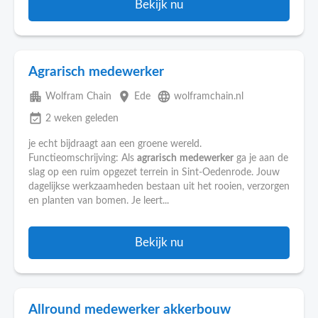
Bekijk nu
Agrarisch medewerker
apartment
place
language
Wolfram Chain
Ede
wolframchain.nl
event_available
2 weken geleden
je echt bijdraagt aan een groene wereld.
Functieomschrijving: Als
agrarisch
medewerker
ga je aan de
slag op een ruim opgezet terrein in Sint-Oedenrode. Jouw
dagelijkse werkzaamheden bestaan uit het rooien, verzorgen
en planten van bomen. Je leert...
Bekijk nu
Allround medewerker akkerbouw