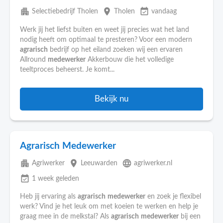
apartment
place
event_available
Selectiebedrijf Tholen
Tholen
vandaag
Werk jij het liefst buiten en weet jij precies wat het land
nodig heeft om optimaal te presteren? Voor een modern
agrarisch
bedrijf op het eiland zoeken wij een ervaren
Allround
medewerker
Akkerbouw die het volledige
teeltproces beheerst. Je komt...
Bekijk nu
Agrarisch Medewerker
apartment
place
language
Agriwerker
Leeuwarden
agriwerker.nl
event_available
1 week geleden
Heb jij ervaring als
agrarisch
medewerker
en zoek je flexibel
werk? Vind je het leuk om met koeien te werken en help je
graag mee in de melkstal? Als
agrarisch
medewerker
bij een