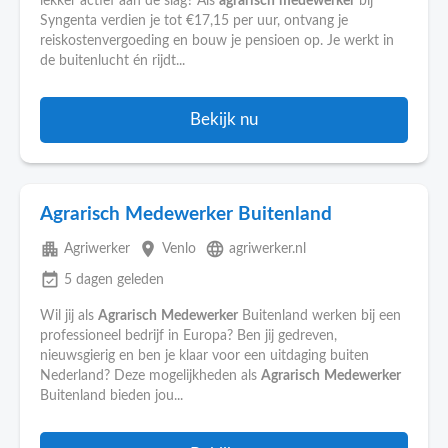
lekker actief aan de slag? Als
agrarisch
medewerker
bij
Syngenta verdien je tot €17,15 per uur, ontvang je
reiskostenvergoeding en bouw je pensioen op. Je werkt in
de buitenlucht én rijdt...
Bekijk nu
Agrarisch Medewerker Buitenland
apartment
place
language
Agriwerker
Venlo
agriwerker.nl
event_available
5 dagen geleden
Wil jij als
Agrarisch
Medewerker
Buitenland werken bij een
professioneel bedrijf in Europa? Ben jij gedreven,
nieuwsgierig en ben je klaar voor een uitdaging buiten
Nederland? Deze mogelijkheden als
Agrarisch
Medewerker
Buitenland bieden jou...