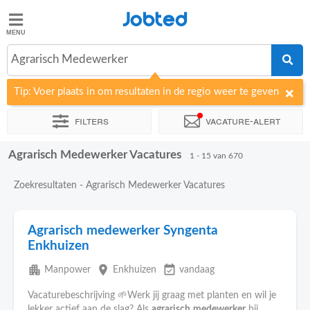
Jobted
Jobted
Vacatures
Agrarisch Medewerker
Tip: Voer plaats in om resultaten in de regio weer te geven
Salarissen
Filters
Vacature-alert
Agrarisch Medewerker Vacatures
Sorteer op
Bedrijf
Uitzendbureau
Soort dienstverband
1 - 15 van 670
Zoekresultaten - Agrarisch Medewerker Vacatures
Agrarisch medewerker Syngenta
Enkhuizen
apartment
place
event_available
Manpower
Enkhuizen
vandaag
Vacaturebeschrijving 🌱Werk jij graag met planten en wil je
lekker actief aan de slag? Als
agrarisch
medewerker
bij