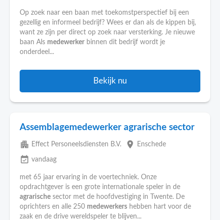
Op zoek naar een baan met toekomstperspectief bij een
gezellig en informeel bedrijf? Wees er dan als de kippen bij,
want ze zijn per direct op zoek naar versterking. Je nieuwe
baan Als
medewerker
binnen dit bedrijf wordt je
onderdeel...
Bekijk nu
Assemblagemedewerker agrarische sector
apartment
place
Effect Personeelsdiensten B.V.
Enschede
event_available
vandaag
met 65 jaar ervaring in de voertechniek. Onze
opdrachtgever is een grote internationale speler in de
agrarische
sector met de hoofdvestiging in Twente. De
oprichters en alle 250
medewerkers
hebben hart voor de
zaak en de drive wereldspeler te blijven...