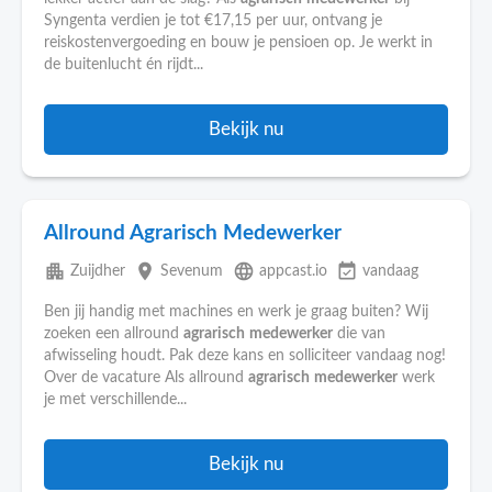
Syngenta verdien je tot €17,15 per uur, ontvang je
reiskostenvergoeding en bouw je pensioen op. Je werkt in
de buitenlucht én rijdt...
Bekijk nu
Allround Agrarisch Medewerker
apartment
place
language
event_available
Zuijdher
Sevenum
appcast.io
vandaag
Ben jij handig met machines en werk je graag buiten? Wij
zoeken een allround
agrarisch
medewerker
die van
afwisseling houdt. Pak deze kans en solliciteer vandaag nog!
Over de vacature Als allround
agrarisch
medewerker
werk
je met verschillende...
Bekijk nu