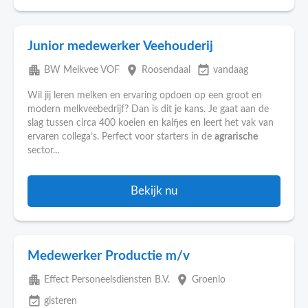
Junior medewerker Veehouderij
apartment
place
event_available
BW Melkvee VOF
Roosendaal
vandaag
Wil jij leren melken en ervaring opdoen op een groot en
modern melkveebedrijf? Dan is dit je kans. Je gaat aan de
slag tussen circa 400 koeien en kalfjes en leert het vak van
ervaren collega’s. Perfect voor starters in de
agrarische
sector...
Bekijk nu
Medewerker Productie m/v
apartment
place
Effect Personeelsdiensten B.V.
Groenlo
event_available
gisteren